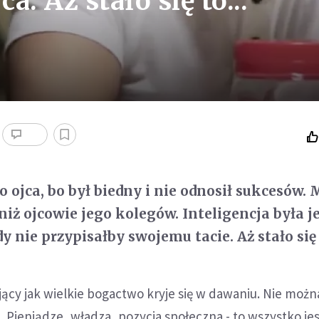
a. Aż stało się to...
o ojca, bo był biedny i nie odnosił sukcesów. 
niż ojcowie jego kolegów. Inteligencja była j
y nie przypisałby swojemu tacie. Aż stało się t
ący jak wielkie bogactwo kryje się w dawaniu. Nie możn
e. Pieniądze, władza, pozycja społeczna - to wszystko je