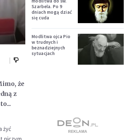
modlitwa do św.
Szarbela. Po 9
dniach mogą dziać
się cuda
Modlitwa ojca Pio
w trudnych i
beznadziejnych
sytuacjach
Mimo, że
edną z
o...
a żyć
st niczym,