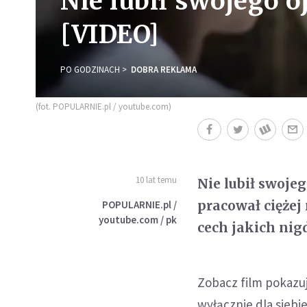
Nie lubił swojego ojc
[VIDEO]
PO GODZINACH
DOBRA REKLAMA
(fot. POPULARNIE.pl / youtube.com)
10 lat temu
Nie lubił swojeg
pracował ciężej 
POPULARNIE.pl /
youtube.com / pk
cech jakich nigd
Zobacz film pokazuj
wyłącznie dla siebi