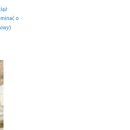
ciąż
ominać o
howy
)