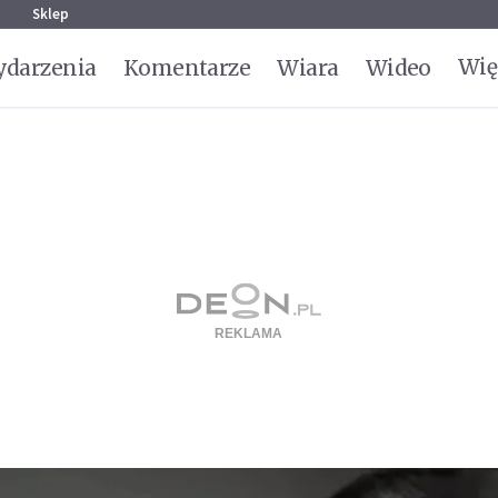
g
Sklep
Wię
darzenia
Komentarze
Wiara
Wideo