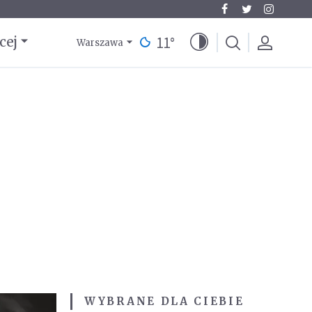
11
°
cej
Warszawa
WYBRANE DLA CIEBIE