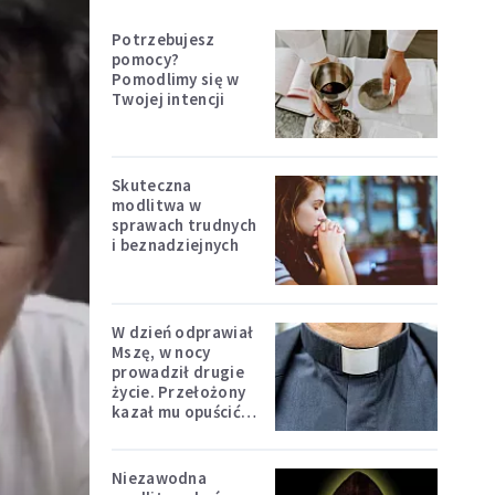
Potrzebujesz
pomocy?
Pomodlimy się w
Twojej intencji
Skuteczna
modlitwa w
sprawach trudnych
i beznadziejnych
W dzień odprawiał
Mszę, w nocy
prowadził drugie
życie. Przełożony
kazał mu opuścić
zakon
Niezawodna