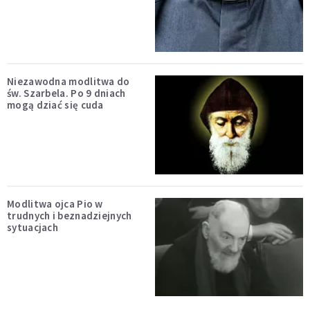
Niezawodna modlitwa do
św. Szarbela. Po 9 dniach
mogą dziać się cuda
Modlitwa ojca Pio w
trudnych i beznadziejnych
sytuacjach