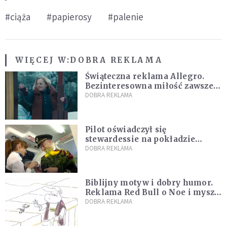
#ciąża
#papierosy
#palenie
WIĘCEJ W:
DOBRA REKLAMA
Świąteczna reklama Allegro.
Bezinteresowna miłość zawsze
do nas powraca
DOBRA REKLAMA
Pilot oświadczył się
stewardessie na pokładzie
samolotu PLL LOT [WIDEO]
DOBRA REKLAMA
Biblijny motyw i dobry humor.
Reklama Red Bull o Noe i myszy
rozbawi cię do łez! [WIDEO]
DOBRA REKLAMA