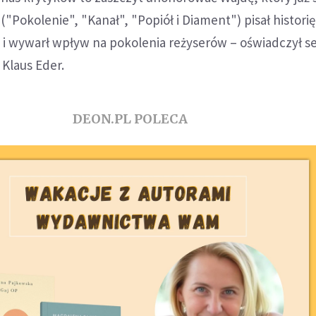
"Pokolenie", "Kanał", "Popiół i Diament") pisał historię
 i wywarł wpływ na pokolenia reżyserów – oświadczył s
Klaus Eder.
DEON.PL POLECA