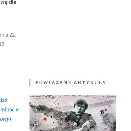
ywę dla
nia 22.
12
POWIĄZANE ARTYKUŁY
ciąż
ominać o
howy
)