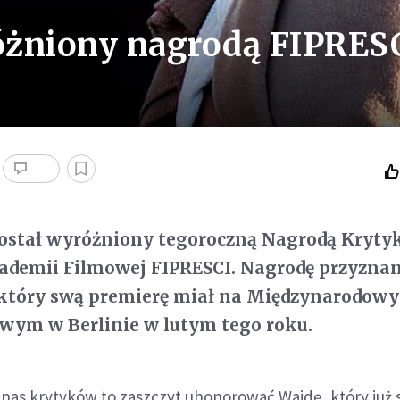
óżniony nagrodą FIPRES
został wyróżniony tegoroczną Nagrodą Kryt
kademii Filmowej FIPRESCI. Nagrodę przyzna
, który swą premierę miał na Międzynarodow
wym w Berlinie w lutym tego roku.
 nas krytyków to zaszczyt uhonorować Wajdę, który już