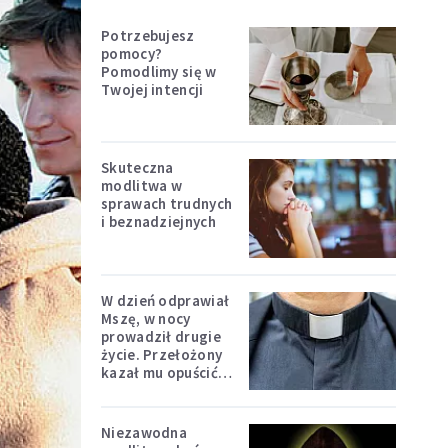
Potrzebujesz
pomocy?
Pomodlimy się w
Twojej intencji
Skuteczna
modlitwa w
sprawach trudnych
i beznadziejnych
W dzień odprawiał
Mszę, w nocy
prowadził drugie
życie. Przełożony
kazał mu opuścić
zakon
Niezawodna