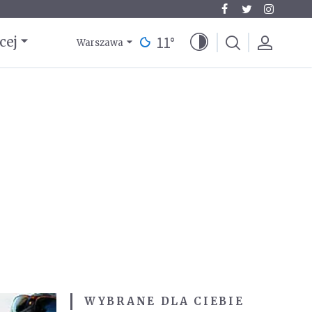
11
°
cej
Warszawa
WYBRANE DLA CIEBIE