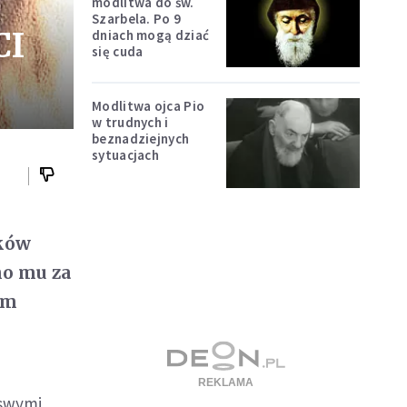
modlitwa do św.
Szarbela. Po 9
CI
dniach mogą dziać
się cuda
Modlitwa ojca Pio
w trudnych i
beznadziejnych
sytuacjach
yków
no mu za
ym
 swymi