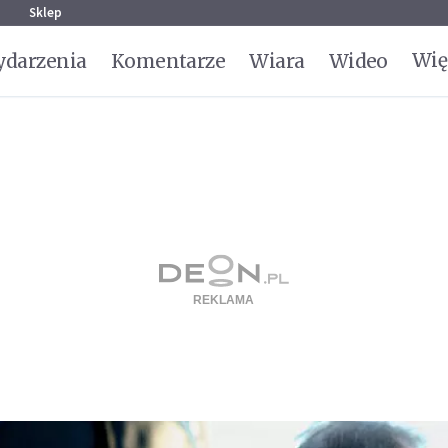
g
Sklep
Wię
darzenia
Komentarze
Wiara
Wideo