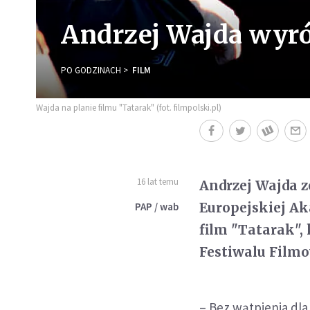
Andrzej Wajda wyr
PO GODZINACH
FILM
Wajda na planie filmu "Tatarak" (fot. filmpolski.pl)
16 lat temu
Andrzej Wajda 
Europejskiej A
PAP / wab
film "Tatarak"
Festiwalu Filmo
– Bez wątpienia dla