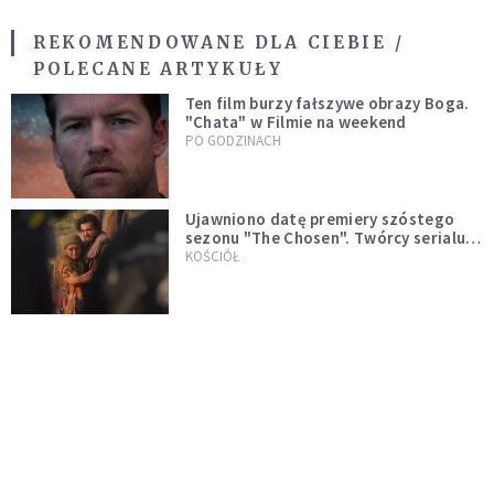
REKOMENDOWANE DLA CIEBIE /
POLECANE ARTYKUŁY
Ten film burzy fałszywe obrazy Boga.
"Chata" w Filmie na weekend
PO GODZINACH
Ujawniono datę premiery szóstego
sezonu "The Chosen". Twórcy serialu
zdecydowali się na nietypowy krok
KOŚCIÓŁ