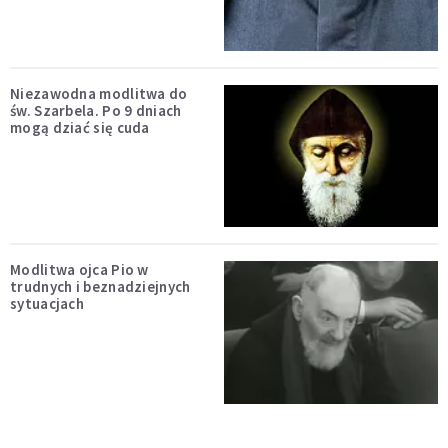
Niezawodna modlitwa do
św. Szarbela. Po 9 dniach
mogą dziać się cuda
Modlitwa ojca Pio w
trudnych i beznadziejnych
sytuacjach