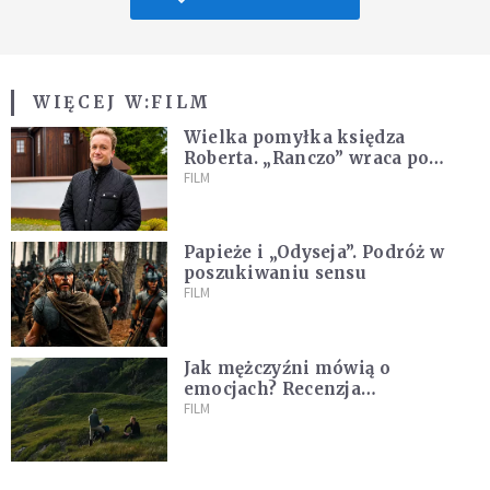
WIĘCEJ W:
FILM
Wielka pomyłka księdza
Roberta. „Ranczo” wraca po
latach
FILM
Papieże i „Odyseja”. Podróż w
poszukiwaniu sensu
FILM
Jak mężczyźni mówią o
emocjach? Recenzja
najnowszego filmu Barta
FILM
Schrijvera „Wędrówka na
północ”