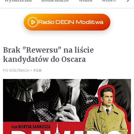
Radio DEON Modlitwa
Brak "Rewersu" na liście
kandydatów do Oscara
PO GODZINACH
FILM