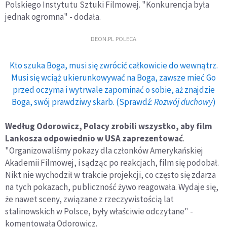
Polskiego Instytutu Sztuki Filmowej. "Konkurencja była
jednak ogromna" - dodała.
DEON.PL POLECA
Kto szuka Boga, musi się zwrócić całkowicie do wewnątrz.
Musi się wciąż ukierunkowywać na Boga, zawsze mieć Go
przed oczyma i wytrwale zapominać o sobie, aż znajdzie
Boga, swój prawdziwy skarb. (Sprawdź:
Rozwój duchowy
)
Według Odorowicz, Polacy zrobili wszystko, aby film
Lankosza odpowiednio w USA zaprezentować
.
"Organizowaliśmy pokazy dla członków Amerykańskiej
Akademii Filmowej, i sądząc po reakcjach, film się podobał.
Nikt nie wychodził w trakcie projekcji, co często się zdarza
na tych pokazach, publiczność żywo reagowała. Wydaje się,
że nawet sceny, związane z rzeczywistością lat
stalinowskich w Polsce, były właściwie odczytane" -
komentowała Odorowicz.