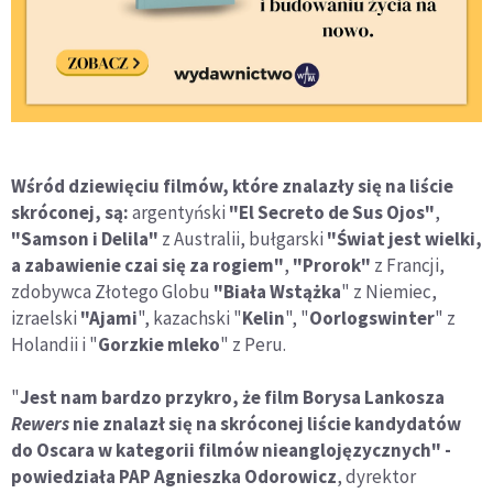
Wśród dziewięciu filmów, które znalazły się na liście
skróconej, są:
argentyński
"El Secreto de Sus Ojos"
,
"Samson i Delila"
z Australii, bułgarski
"Świat jest wielki,
a zabawienie czai się za rogiem"
,
"Prorok"
z Francji,
zdobywca Złotego Globu
"Biała Wstążka
" z Niemiec,
izraelski
"Ajami
", kazachski "
Kelin
", "
Oorlogswinter
" z
Holandii i "
Gorzkie mleko
" z Peru.
"
Jest nam bardzo przykro, że film Borysa Lankosza
Rewers
nie znalazł się na skróconej liście kandydatów
do Oscara w kategorii filmów nieanglojęzycznych" -
powiedziała PAP Agnieszka Odorowicz
, dyrektor