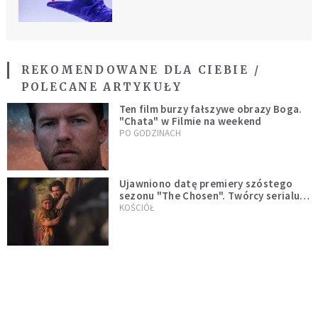
REKOMENDOWANE DLA CIEBIE /
POLECANE ARTYKUŁY
Ten film burzy fałszywe obrazy Boga.
"Chata" w Filmie na weekend
PO GODZINACH
Ujawniono datę premiery szóstego
sezonu "The Chosen". Twórcy serialu
zdecydowali się na nietypowy krok
KOŚCIÓŁ