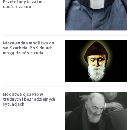
Przełożony kazał mu
opuścić zakon
Niezawodna modlitwa do
św. Szarbela. Po 9 dniach
mogą dziać się cuda
Modlitwa ojca Pio w
trudnych i beznadziejnych
sytuacjach