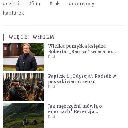
#dzieci
#film
#rak
#czerwony
kapturek
WIĘCEJ W:
FILM
Wielka pomyłka księdza
Roberta. „Ranczo” wraca po
latach
FILM
Papieże i „Odyseja”. Podróż w
poszukiwaniu sensu
FILM
Jak mężczyźni mówią o
emocjach? Recenzja
najnowszego filmu Barta
FILM
Schrijvera „Wędrówka na
północ”