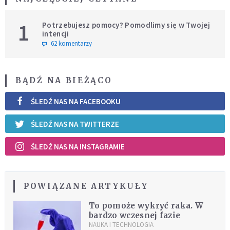
1
Potrzebujesz pomocy? Pomodlimy się w Twojej
intencji
62 komentarzy
BĄDŹ NA BIEŻĄCO
ŚLEDŹ NAS NA FACEBOOKU
ŚLEDŹ NAS NA TWITTERZE
ŚLEDŹ NAS NA INSTAGRAMIE
POWIĄZANE ARTYKUŁY
To pomoże wykryć raka. W
bardzo wczesnej fazie
NAUKA I TECHNOLOGIA