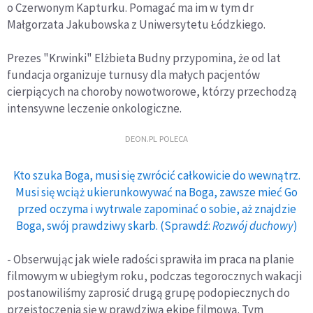
o Czerwonym Kapturku. Pomagać ma im w tym dr
Małgorzata Jakubowska z Uniwersytetu Łódzkiego.
Prezes "Krwinki" Elżbieta Budny przypomina, że od lat
fundacja organizuje turnusy dla małych pacjentów
cierpiących na choroby nowotworowe, którzy przechodzą
intensywne leczenie onkologiczne.
DEON.PL POLECA
Kto szuka Boga, musi się zwrócić całkowicie do wewnątrz.
Musi się wciąż ukierunkowywać na Boga, zawsze mieć Go
przed oczyma i wytrwale zapominać o sobie, aż znajdzie
Boga, swój prawdziwy skarb. (Sprawdź:
Rozwój duchowy
)
- Obserwując jak wiele radości sprawiła im praca na planie
filmowym w ubiegłym roku, podczas tegorocznych wakacji
postanowiliśmy zaprosić drugą grupę podopiecznych do
przeistoczenia się w prawdziwą ekipę filmową. Tym