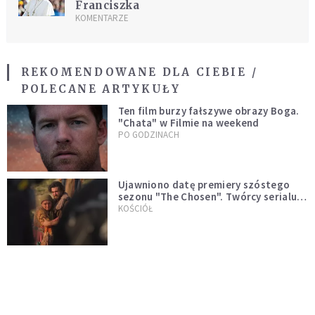
Franciszka
KOMENTARZE
REKOMENDOWANE DLA CIEBIE /
POLECANE ARTYKUŁY
Ten film burzy fałszywe obrazy Boga.
"Chata" w Filmie na weekend
PO GODZINACH
Ujawniono datę premiery szóstego
sezonu "The Chosen". Twórcy serialu
zdecydowali się na nietypowy krok
KOŚCIÓŁ