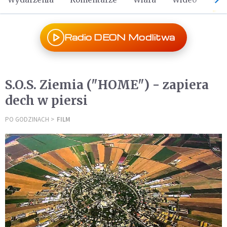
Radio DEON Modlitwa
S.O.S. Ziemia ("HOME") - zapiera
dech w piersi
PO GODZINACH
FILM