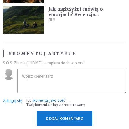
Jak mężczyźni mówią o
emocjach? Recenzja
najnowszego filmu Barta
FILM
Schrijvera „Wędrówka na
północ”
SKOMENTUJ ARTYKUŁ
S.O.S. Ziemia ("HOME") - zapiera dech w piersi
Zaloguj się
lub
skomentuj jako Gość
Twój komentarz będzie moderowany
DODAJ KOMENTARZ