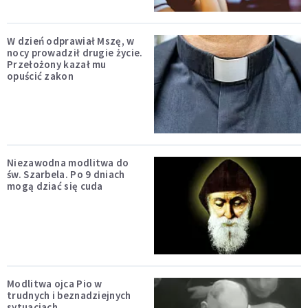
W dzień odprawiał Mszę, w
nocy prowadził drugie życie.
Przełożony kazał mu
opuścić zakon
Niezawodna modlitwa do
św. Szarbela. Po 9 dniach
mogą dziać się cuda
Modlitwa ojca Pio w
trudnych i beznadziejnych
sytuacjach