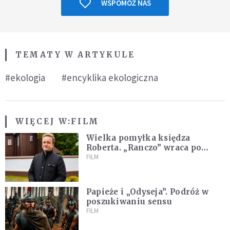
WSPOMÓŻ NAS
TEMATY W ARTYKULE
#ekologia
#encyklika ekologiczna
WIĘCEJ W:
FILM
Wielka pomyłka księdza
Roberta. „Ranczo” wraca po
latach
FILM
Papieże i „Odyseja”. Podróż w
poszukiwaniu sensu
FILM