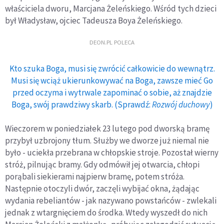
właściciela dworu, Marcjana Żeleńskiego. Wśród tych dzieci
był Władysław, ojciec Tadeusza Boya Żeleńskiego.
DEON.PL POLECA
Kto szuka Boga, musi się zwrócić całkowicie do wewnątrz.
Musi się wciąż ukierunkowywać na Boga, zawsze mieć Go
przed oczyma i wytrwale zapominać o sobie, aż znajdzie
Boga, swój prawdziwy skarb. (Sprawdź:
Rozwój duchowy
)
Wieczorem w poniedziałek 23 lutego pod dworską bramę
przybył uzbrojony tłum. Służby we dworze już niemal nie
było - uciekła przebrana w chłopskie stroje. Pozostał wierny
stróż, pilnując bramy. Gdy odmówił jej otwarcia, chłopi
porąbali siekierami najpierw bramę, potem stróża.
Następnie otoczyli dwór, zaczęli wybijać okna, żądając
wydania rebeliantów - jak nazywano powstańców - zwlekali
jednak z wtargnięciem do środka. Wtedy wyszedł do nich