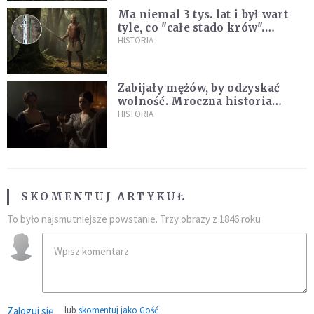
Ma niemal 3 tys. lat i był wart
tyle, co "całe stado krów".
Niezwykłe znalezisko na
HISTORIA
Pomorzu
Zabijały mężów, by odzyskać
wolność. Mroczna historia
Fanny Lambert z Marsylii
HISTORIA
SKOMENTUJ ARTYKUŁ
To było najsmutniejsze powstanie. Trzy obrazy z 1846 roku
Zaloguj się
lub
skomentuj jako Gość