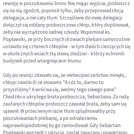
rewizję w poszukiwaniu broni. Nie mając wyjścia, proboszcz
się na nią zgodził, poprosił tylko, żeby przeprowadziła ją
delegacja, a nie cały tłum. Szczęśliwie do owej delegacji
dołączył się oddany proboszczowi chłop, który dopilnował,
żeby nie wyrządzono żadnej szkody. Wspominał ks.
Popławski, że przy bocznych drzwiach plebani samorzutnie
ustawiło się czterech chłopów - w tym dwóch cieszących się
w okolicznych wsiach złą sławą złodziei - którzy ochronili
budynek przed wtargnięciem tłumu.
Gdy po rewizji zdawało się, że niebezpieczeństwo minęło,
chłopi zawrócili ze słowami: "A cóż to, darmo tu
przyszliśmy? A wróćwa się, weźmy tego siwego pana".
Chodziło o ukrytego brata proboszcza, Sebastiana. Za radą
zaufanych chłopów proboszcz zawołał brata, żeby sam się
ujawnił. W przeciwnym razie tłum splądrowałby przy
poszukiwaniach plebanię, a po odnalezieniu
najprawdopodobniej by go zamordował. Gdy Sebastian
Popławski wyszedł z ukrycia, został związany i powieziony