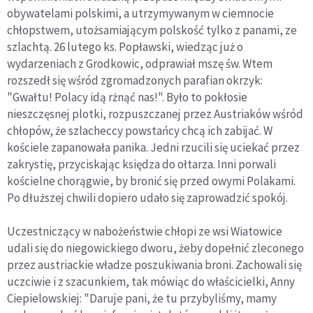
obywatelami polskimi, a utrzymywanym w ciemnocie
chłopstwem, utożsamiającym polskość tylko z panami, ze
szlachtą. 26 lutego ks. Popławski, wiedząc już o
wydarzeniach z Grodkowic, odprawiał mszę św. Wtem
rozszedł się wśród zgromadzonych parafian okrzyk:
"Gwałtu! Polacy idą rżnąć nas!". Było to pokłosie
nieszczęsnej plotki, rozpuszczanej przez Austriaków wśród
chłopów, że szlacheccy powstańcy chcą ich zabijać. W
kościele zapanowała panika. Jedni rzucili się uciekać przez
zakrystię, przyciskając księdza do ołtarza. Inni porwali
kościelne chorągwie, by bronić się przed owymi Polakami.
Po dłuższej chwili dopiero udało się zaprowadzić spokój.
Uczestniczący w nabożeństwie chłopi ze wsi Wiatowice
udali się do niegowickiego dworu, żeby dopełnić zleconego
przez austriackie władze poszukiwania broni. Zachowali się
uczciwie i z szacunkiem, tak mówiąc do właścicielki, Anny
Ciepielowskiej: "Daruje pani, że tu przybyliśmy, mamy