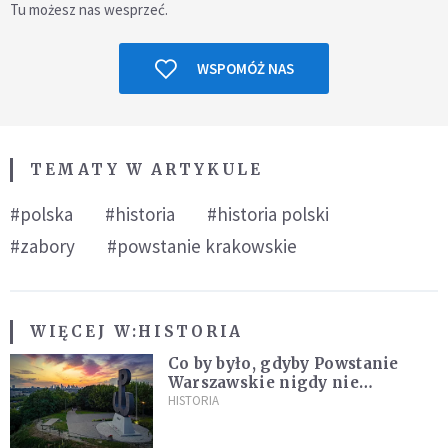
Tu możesz nas wesprzeć.
WSPOMÓŻ NAS
TEMATY W ARTYKULE
#polska
#historia
#historia polski
#zabory
#powstanie krakowskie
WIĘCEJ W:
HISTORIA
Co by było, gdyby Powstanie
Warszawskie nigdy nie
wybuchło? Historia
HISTORIA
alternatywna bez prostych
odpowiedzi