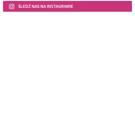
ŚLEDŹ NAS NA INSTAGRAMIE
POWIĄZANE ARTYKUŁY
Mały Katyń.
Zbrodnia doskonała
HISTORIA
REKOMENDOWANE DLA CIEBIE /
POLECANE ARTYKUŁY
Średniowieczne penitencjały czyli
praktyczna lista pokut za grzechy
PO GODZINACH
Przyjaciółka i powierniczka
umierającego Chopina. Kim była