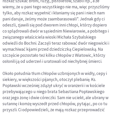
rozkaz szukać broni, fuzyj, pistoletów, szabli itp., a że
wiemy, że u pani tego wszystkiego nie ma, więc przyszliśmy
tylko, aby rozkaz wypełnić i kłaniamy się pani i niech nam
pani daruje, żeśmy może zaambarasowali". Jednak gdy ci
odeszli, zjawili się pod dworem inni chłopi, którzy dopiero
co splądrowali dwór w sąsiednim Niewiarowie, a pobitego i
związanego właściciela wioski Michała Szybalskiego
odwieźli do Bochni. Zaczęli teraz rabować dwór niegowicki i
wymachiwać kijami przed dziedziczką Ciepielowską. Na
szczęście pozostało też kilku chłopów z Wiatowic, którzy
osłonili ją od uderzeń i uratowali od niechybnej śmierci.
Około południa tłum chłopów uzbrojonych w widły, cepy i
siekiery, w większości pijanych, otoczył plebanię. Ks.
Popławski wcześniej zdążył ukryć w oranżerii i w kościele
przebywającego u niego brata Sebastiana Popławskiego
oraz jego żonę i dwie córeczki. Sam nie uciekł, ale ubrany w
sutannę i komżę wyszedł przed chłopów, pytając, po co tu
przyszli. Ci odpowiedzieli, że mają rozkaz przeprowadzić