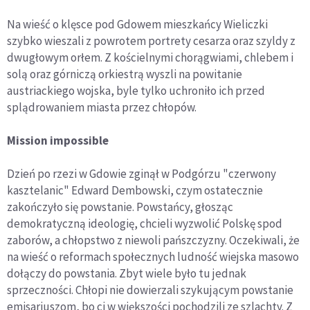
Na wieść o klęsce pod Gdowem mieszkańcy Wieliczki
szybko wieszali z powrotem portrety cesarza oraz szyldy z
dwugłowym orłem. Z kościelnymi chorągwiami, chlebem i
solą oraz górniczą orkiestrą wyszli na powitanie
austriackiego wojska, byle tylko uchroniło ich przed
splądrowaniem miasta przez chłopów.
Mission impossible
Dzień po rzezi w Gdowie zginął w Podgórzu "czerwony
kasztelanic" Edward Dembowski, czym ostatecznie
zakończyło się powstanie. Powstańcy, głosząc
demokratyczną ideologię, chcieli wyzwolić Polskę spod
zaborów, a chłopstwo z niewoli pańszczyzny. Oczekiwali, że
na wieść o reformach społecznych ludność wiejska masowo
dołączy do powstania. Zbyt wiele było tu jednak
sprzeczności. Chłopi nie dowierzali szykującym powstanie
emisariuszom, bo ci w większości pochodzili ze szlachty. Z