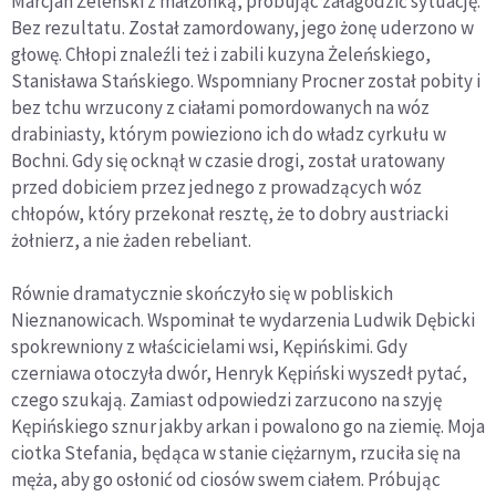
Marcjan Żeleński z małżonką, próbując załagodzić sytuację.
Bez rezultatu. Został zamordowany, jego żonę uderzono w
głowę. Chłopi znaleźli też i zabili kuzyna Żeleńskiego,
Stanisława Stańskiego. Wspomniany Procner został pobity i
bez tchu wrzucony z ciałami pomordowanych na wóz
drabiniasty, którym powieziono ich do władz cyrkułu w
Bochni. Gdy się ocknął w czasie drogi, został uratowany
przed dobiciem przez jednego z prowadzących wóz
chłopów, który przekonał resztę, że to dobry austriacki
żołnierz, a nie żaden rebeliant.
Równie dramatycznie skończyło się w pobliskich
Nieznanowicach. Wspominał te wydarzenia Ludwik Dębicki
spokrewniony z właścicielami wsi, Kępińskimi. Gdy
czerniawa otoczyła dwór, Henryk Kępiński wyszedł pytać,
czego szukają. Zamiast odpowiedzi zarzucono na szyję
Kępińskiego sznur jakby arkan i powalono go na ziemię. Moja
ciotka Stefania, będąca w stanie ciężarnym, rzuciła się na
męża, aby go osłonić od ciosów swem ciałem. Próbując