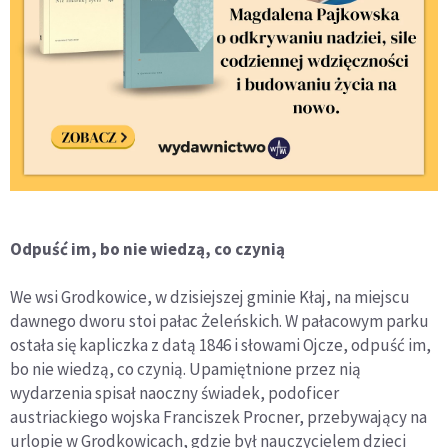
Odpuść im, bo nie wiedzą, co czynią
We wsi Grodkowice, w dzisiejszej gminie Kłaj, na miejscu
dawnego dworu stoi pałac Żeleńskich. W pałacowym parku
ostała się kapliczka z datą 1846 i słowami Ojcze, odpuść im,
bo nie wiedzą, co czynią. Upamiętnione przez nią
wydarzenia spisał naoczny świadek, podoficer
austriackiego wojska Franciszek Procner, przebywający na
urlopie w Grodkowicach, gdzie był nauczycielem dzieci