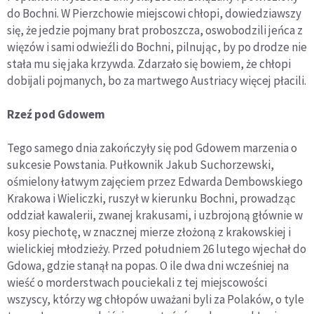
do Bochni. W Pierzchowie miejscowi chłopi, dowiedziawszy
się, że jedzie pojmany brat proboszcza, oswobodzili jeńca z
więzów i sami odwieźli do Bochni, pilnując, by po drodze nie
stała mu się jaka krzywda. Zdarzało się bowiem, że chłopi
dobijali pojmanych, bo za martwego Austriacy więcej płacili.
Rzeź pod Gdowem
Tego samego dnia zakończyły się pod Gdowem marzenia o
sukcesie Powstania. Pułkownik Jakub Suchorzewski,
ośmielony łatwym zajęciem przez Edwarda Dembowskiego
Krakowa i Wieliczki, ruszył w kierunku Bochni, prowadząc
oddział kawalerii, zwanej krakusami, i uzbrojoną głównie w
kosy piechotę, w znacznej mierze złożoną z krakowskiej i
wielickiej młodzieży. Przed południem 26 lutego wjechał do
Gdowa, gdzie stanął na popas. O ile dwa dni wcześniej na
wieść o morderstwach pouciekali z tej miejscowości
wszyscy, którzy wg chłopów uważani byli za Polaków, o tyle