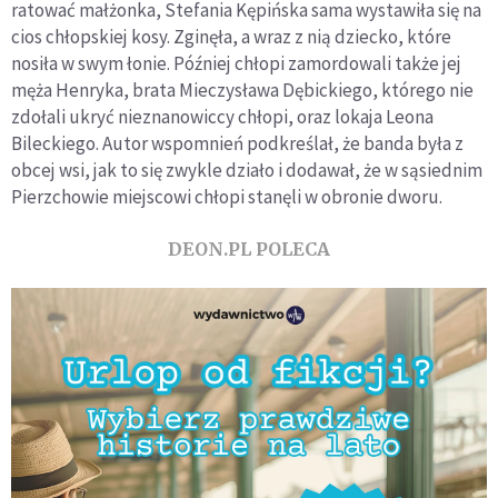
ratować małżonka, Stefania Kępińska sama wystawiła się na
cios chłopskiej kosy. Zginęła, a wraz z nią dziecko, które
nosiła w swym łonie. Później chłopi zamordowali także jej
męża Henryka, brata Mieczysława Dębickiego, którego nie
zdołali ukryć nieznanowiccy chłopi, oraz lokaja Leona
Bileckiego. Autor wspomnień podkreślał, że banda była z
obcej wsi, jak to się zwykle działo i dodawał, że w sąsiednim
Pierzchowie miejscowi chłopi stanęli w obronie dworu.
DEON.PL POLECA