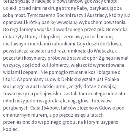
teraz słysząc o nadejściu powstańców gdowscy chłopi
uciekli przed nimi na drugą stronę Raby, barykadując za
sobą most. Tymczasem z Bochni ruszyli Austriacy, którzy już
opanowali krótką panikę wywołaną wybuchem powstania.
Do regularnego wojska dowodzonego przez płk. Benedeka
dołączyły tłumy chłopskiej czerniawy, rozochoconej
niedawnymi mordami i rabunkami. Gdy doszli do Gdowa,
powstańcza kawaleria od razu umknęła do Wieliczki, a
pozostali kosynierzy próbowali stawiać opór. Zginęli niemal
wszyscy, część od kul żołnierzy, większość wymordowana
widłami i cepami. Nie pomogło rzucanie kos i błaganie o
litość. Wspomniany Ludwik Dębicki słyszał z ust Polaka
służącego w austriackiej armii, że gdy dotarł z dwójką
towarzyszy na pobojowisko, zastali tam z całego oddziału
młodzieży jeden wzgórek rąk, nóg, głów i tułowiów
porąbanych. Ciała 154 powstańców złożono w Gdowie pod
cmentarnym murem, a po pięćdziesięciu latach
przeniesiono do wspólnego grobu, na którym usypano
kopiec.