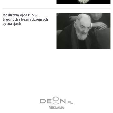
Modlitwa ojca Pio w
trudnych i beznadziejnych
sytuacjach