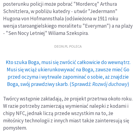
posterunku policji może pobrać "Mordercę" Arthura
Schnitzlera, w pobliżu katedry - utwór "Jedermann"
Hugona von Hofmannsthala (odświeżona w 1911 roku
wersja staroangielskiego moralitetu "Everyman") a na plaży
- "Sen Nocy Letniej" Wiliama Szekspira.
DEON.PL POLECA
Kto szuka Boga, musi się zwrócić całkowicie do wewnątrz.
Musi się wciąż ukierunkowywać na Boga, zawsze mieć Go
przed oczyma i wytrwale zapominać o sobie, aż znajdzie
Boga, swój prawdziwy skarb. (Sprawdź:
Rozwój duchowy
)
Twórcy wstępnie zakładają, że projekt przetrwa około roku.
W razie potrzeby zamierzają wymieniać nalepki z kodami i
chipy NFC, jednak liczą przede wszystkim na to, że
miłośnicy technologii z innych miast także zainteresują się
pomysłem.