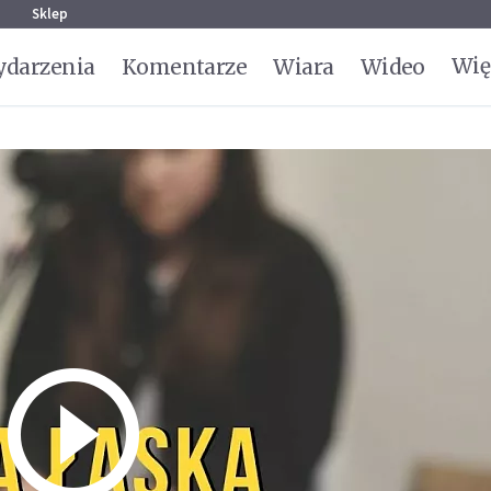
g
Sklep
Wię
darzenia
Komentarze
Wiara
Wideo