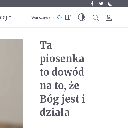
11
°
cej
Warszawa
Ta
piosenka
to dowód
na to, że
Bóg jest i
działa