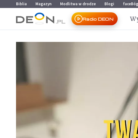
Przejdź do menu głównego
Przejdź do treści
Biblia
Magazyn
Modlitwa w drodze
Blogi
faceBó
Wy
Radio DEON