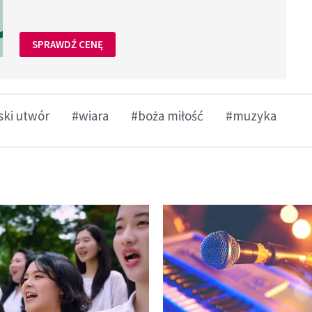
SPRAWDŹ CENĘ
ski utwór
#wiara
#boża miłość
#muzyka