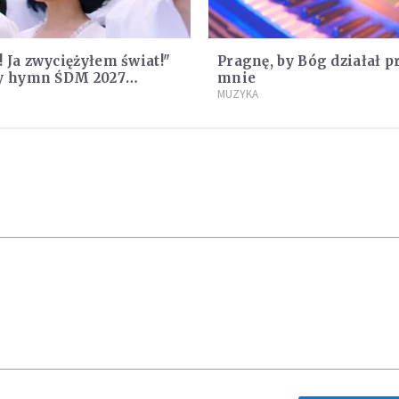
 Ja zwyciężyłem świat!"
Pragnę, by Bóg działał p
ny hymn ŚDM 2027
mnie
ntowany
MUZYKA