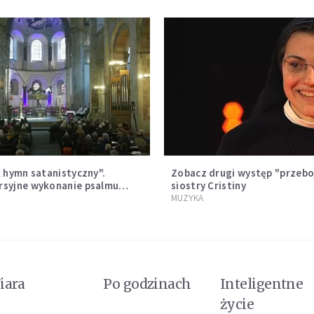
k hymn satanistyczny".
Zobacz drugi występ "przebo
syjne wykonanie psalmu
siostry Cristiny
szy w Kolonii rozsierdziło
MUZYKA
tów
iara
Po godzinach
Inteligentne
życie