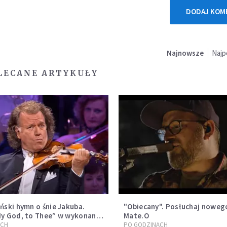
DODAJ KOM
Najnowsze
Najp
LECANE ARTYKUŁY
ński hymn o śnie Jakuba.
"Obiecany". Posłuchaj noweg
My God, to Thee” w wykonaniu
Mate.O
u [WIDEO]
ACH
PO GODZINACH