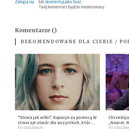
Zaloguj się
lub
skomentuj jako Gość
Twój komentarz będzie moderowany
Komentarze (
)
REKOMENDOWANE DLA CIEBIE / PO
"Słowa jak wilki". Kapucyn za pomocą AI
Chrześcija
stworzył utwór dla wszystkich, którzy
„Nearer, 
doświadczają hejtu
André Rie
PO GODZINACH
PO GODZIN