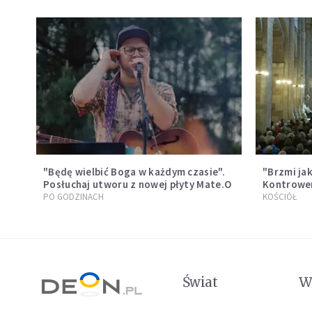
"Będę wielbić Boga w każdym czasie".
"Brzmi ja
Posłuchaj utworu z nowej płyty Mate.O
Kontrower
podczas m
PO GODZINACH
KOŚCIÓŁ
internau
Świat
W