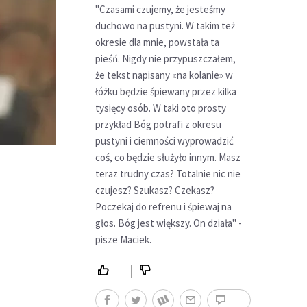
"Czasami czujemy, że jesteśmy
duchowo na pustyni. W takim też
okresie dla mnie, powstała ta
pieśń. Nigdy nie przypuszczałem,
że tekst napisany «na kolanie» w
łóżku będzie śpiewany przez kilka
tysięcy osób. W taki oto prosty
przykład Bóg potrafi z okresu
pustyni i ciemności wyprowadzić
coś, co będzie służyło innym. Masz
teraz trudny czas? Totalnie nic nie
czujesz? Szukasz? Czekasz?
Poczekaj do refrenu i śpiewaj na
głos. Bóg jest większy. On działa" -
pisze Maciek.