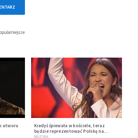
ENTARZ
opularniejsze
o utworu
Kiedyś śpiewała w kościele, teraz
będzie reprezentować Polskę na
Eurowizji. Zobaczcie jej występ
MUZYKA