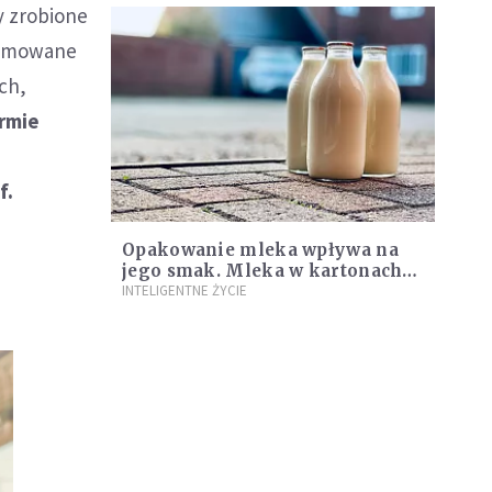
y zrobione
ejmowane
ch,
rmie
f.
Opakowanie mleka wpływa na
jego smak. Mleka w kartonach
nie są najlepszym wyborem
INTELIGENTNE ŻYCIE