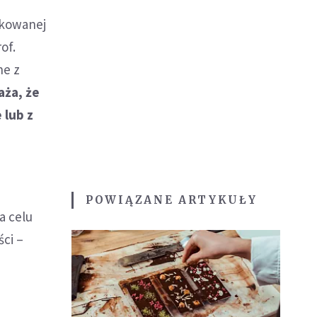
zkowanej
of.
ne z
aża, że
 lub z
POWIĄZANE ARTYKUŁY
a celu
ci –