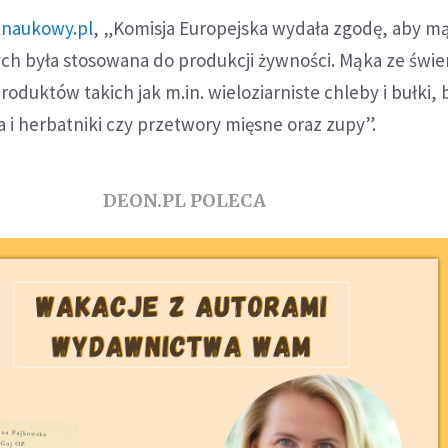
knaukowy.pl
, „Komisja Europejska wydała zgodę, aby m
h była stosowana do produkcji żywności. Mąka ze świe
oduktów takich jak m.in. wieloziarniste chleby i bułki,
 i herbatniki czy przetwory mięsne oraz zupy”.
DEON.PL POLECA