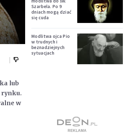
modlitwa do św.
Szarbela. Po 9
dniach mogą dziać
się cuda
Modlitwa ojca Pio
w trudnych i
beznadziejnych
sytuacjach
lka lub
 rynku.
ralne w