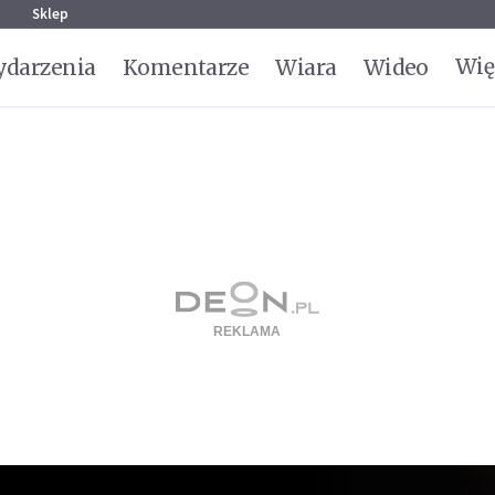
g
Sklep
Wię
darzenia
Komentarze
Wiara
Wideo