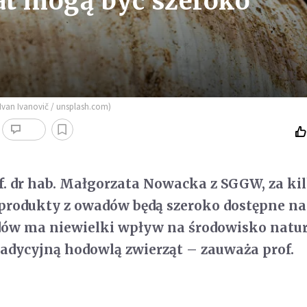
lat mogą być szeroko
 Ivan Ivanovič / unsplash.com)
of. dr hab. Małgorzata Nowacka z SGGW, za ki
 produkty z owadów będą szeroko dostępne na
ów ma niewielki wpływ na środowisko natu
adycyjną hodowlą zwierząt – zauważa prof.