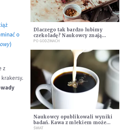
ciąż
Dlaczego tak bardzo lubimy
ominać o
czekoladę? Naukowcy znają
odpowiedź
PO GODZINACH
howy
)
e z
 krakersy.
 owady
Naukowcy opublikowali wyniki
badań. Kawa z mlekiem może
działać przeciwzapalnie
ŚWIAT