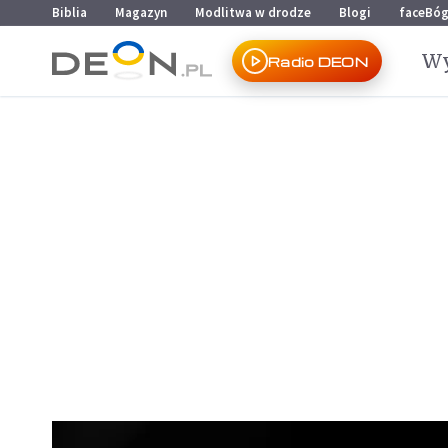
Przejdź do menu głównego
Przejdź do treści
Biblia
Magazyn
Modlitwa w drodze
Blogi
faceBó
Wy
Radio DEON