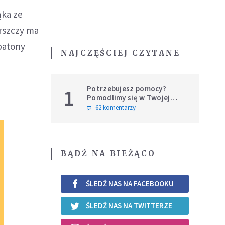
ąka ze
rszczy ma
 batony
NAJCZĘŚCIEJ CZYTANE
Potrzebujesz pomocy?
1
Pomodlimy się w Twojej
intencji
62 komentarzy
BĄDŹ NA BIEŻĄCO
ŚLEDŹ NAS NA FACEBOOKU
ŚLEDŹ NAS NA TWITTERZE