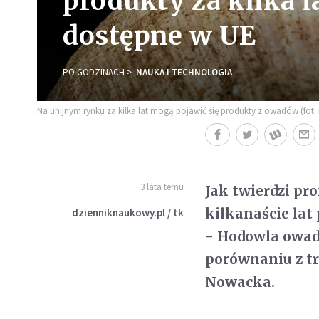
produkty za kilka 
dostępne w UE
PO GODZINACH
NAUKA I TECHNOLOGIA
Na unijnym rynku za kilka lat mogą pojawić się produkty z owadów (fot.
3 lata temu
Jak twierdzi pr
kilkanaście lat
dzienniknaukowy.pl / tk
- Hodowla owad
porównaniu z tr
Nowacka.