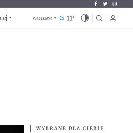
11
°
cej
Warszawa
WYBRANE DLA CIEBIE