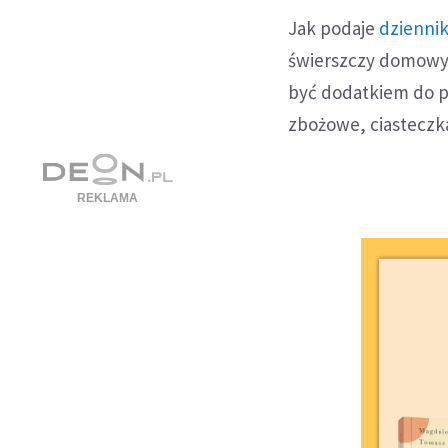
Jak podaje
dzienni
świerszczy domowyc
być dodatkiem do pr
zbożowe, ciasteczka