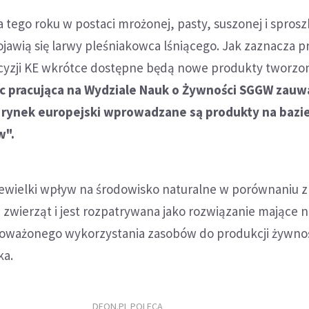
 tego roku w postaci mrożonej, pasty, suszonej i spros
jawią się larwy pleśniakowca lśniącego. Jak zaznacza pr
cyzji KE wkrótce dostępne będą nowe produkty tworzo
 pracująca na Wydziale Nauk o Żywności SGGW zauw
na rynek europejski wprowadzane są produkty na bazie
w".
iewielki wpływ na środowisko naturalne w porównaniu z
zwierząt i jest rozpatrywana jako rozwiązanie mające n
oważonego wykorzystania zasobów do produkcji żywnoś
ka.
DEON.PL POLECA