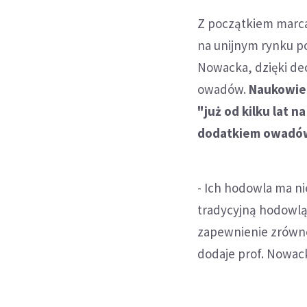
Z początkiem marca
na unijnym rynku po
Nowacka, dzięki de
owadów.
Naukowiec
"już od kilku lat 
dodatkiem owadó
- Ich hodowla ma n
tradycyjną hodowlą 
zapewnienie zrówn
dodaje prof. Nowac