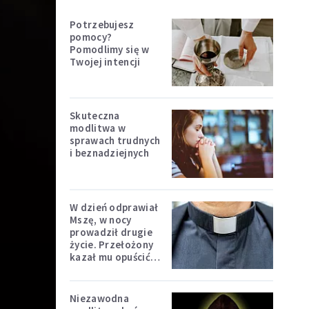
Potrzebujesz
pomocy?
Pomodlimy się w
Twojej intencji
Skuteczna
modlitwa w
sprawach trudnych
i beznadziejnych
W dzień odprawiał
Mszę, w nocy
prowadził drugie
życie. Przełożony
kazał mu opuścić
zakon
Niezawodna