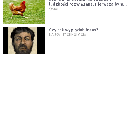
ludzkości rozwiązana. Pierwsza była
kura, a nie jajko
ŚWIAT
Czy tak wyglądał Jezus?
NAUKA I TECHNOLOGIA