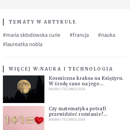
TEMATY W ARTYKULE
#maria skłodowska curie
#francja
#nauka
#laureatka nobla
WIĘCEJ W:
NAUKA I TECHNOLOGIA
Kosmiczna kraksa na Księżycu.
W środę rano na jego
powierzchni dojdzie do
NAUKA I TECHNOLOGIA
niezwykłego zdarzenia
Czy matematyka potrafi
przewidzieć rozstanie?
Naukowcy stworzyli model
NAUKA I TECHNOLOGIA
miłości