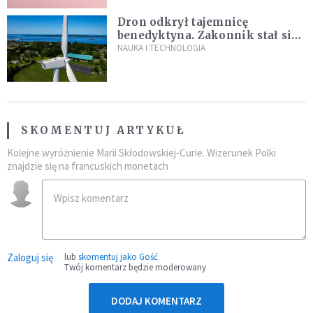
Dron odkrył tajemnicę
benedyktyna. Zakonnik stał się
sławny
NAUKA I TECHNOLOGIA
SKOMENTUJ ARTYKUŁ
Kolejne wyróżnienie Marii Skłodowskiej-Curie. Wizerunek Polki
znajdzie się na francuskich monetach
Zaloguj się
lub
skomentuj jako Gość
Twój komentarz będzie moderowany
DODAJ KOMENTARZ