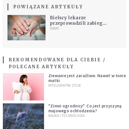
POWIĄZANE ARTYKUŁY
Bielscy lekarze
przeprowadzili zabieg
kardiochirurgiczny u 90-
ŚWIAT
latki
REKOMENDOWANE DLA CIEBIE /
POLECANE ARTYKUŁY
Ziewanie jest zaraźliwe. Nawet w łonie
matki
INTELIGENTNE ŻYCIE
"Zimni ogrodnicy". Co jest przyczyną
majowego ochłodzenia?
NAUKA I TECHNOLOGIA