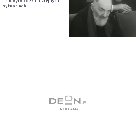
trudnych i beznadziejnych
sytuacjach