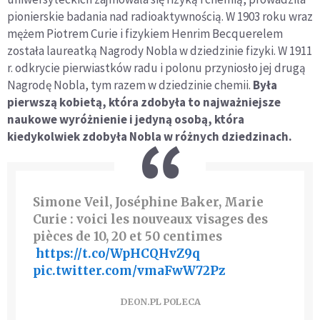
pionierskie badania nad radioaktywnością. W 1903 roku wraz
mężem Piotrem Curie i fizykiem Henrim Becquerelem
została laureatką Nagrody Nobla w dziedzinie fizyki. W 1911
r. odkrycie pierwiastków radu i polonu przyniosło jej drugą
Nagrodę Nobla, tym razem w dziedzinie chemii.
Była
pierwszą kobietą, która zdobyła to najważniejsze
naukowe wyróżnienie i jedyną osobą, która
kiedykolwiek zdobyła Nobla w różnych dziedzinach.
Simone Veil, Joséphine Baker, Marie
Curie : voici les nouveaux visages des
pièces de 10, 20 et 50 centimes
️
https://t.co/WpHCQHvZ9q
pic.twitter.com/vmaFwW72Pz
DEON.PL POLECA