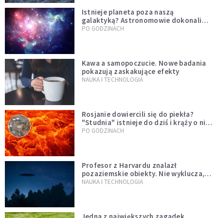
Istnieje planeta poza naszą
galaktyką? Astronomowie dokonali
niezwykłego odkrycia
PO GODZINACH
Kawa a samopoczucie. Nowe badania
pokazują zaskakujące efekty
NAUKA I TECHNOLOGIA
Rosjanie dowiercili się do piekła?
"Studnia" istnieje do dziś i krąży o niej
legenda, w której jest ziarno prawdy
PO GODZINACH
Profesor z Harvardu znalazł
pozaziemskie obiekty. Nie wyklucza,
że "to technologia obcych"
NAUKA I TECHNOLOGIA
Jedna z największych zagadek