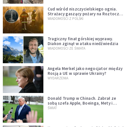
Cud wśród niszczycielskiego ognia.
Strażacy gaszący pożary na Roztoczu
opublikowali niezwykłe zdjęcie
WIADOMOŚCI Z POLSKI
Tragiczny finał górskiej wyprawy.
Diakon zginął w ataku niedźwiedzia
WIADOMOŚCI ZE ŚWIATA
Angela Merkel jako negocjator między
Rosją a UE w sprawie Ukrainy?
WYDARZENIA
Donald Trump w Chinach. Zabrał ze
sobą szefa Apple, Boeinga, Mety i
Muska
ŚWIAT