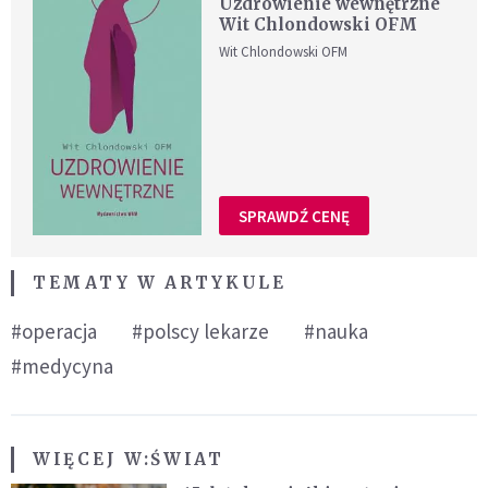
Uzdrowienie wewnętrzne
Wit Chlondowski OFM
Wit Chlondowski OFM
SPRAWDŹ CENĘ
TEMATY W ARTYKULE
#operacja
#polscy lekarze
#nauka
#medycyna
WIĘCEJ W:
ŚWIAT