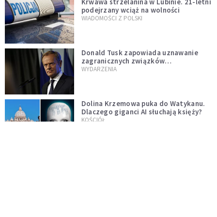
Krwawa strzelanina w Lubinie. 21-letni
podejrzany wciąż na wolności
WIADOMOŚCI Z POLSKI
Donald Tusk zapowiada uznawanie
zagranicznych związków
jednopłciowych. "Państwo oblało ten
WYDARZENIA
test"
Dolina Krzemowa puka do Watykanu.
Dlaczego giganci AI słuchają księży?
KOŚCIÓŁ