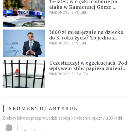
15-latek w ciężkim stanie po
ataku w Kamiennej Górze.
Policja zatrzymała dwóch
WIADOMOŚCI Z POLSKI
nastolatków
3600 zł miesięcznie na dziecko
do 3. roku życia? To jedna z
propozycji programu "Rozwój
WIADOMOŚCI Z POLSKI
Plus"
Uczestniczył w egzekucjach. Pod
wpływem słów papieża zmienił
zdanie
WIADOMOŚCI ZE ŚWIATA
SKOMENTUJ ARTYKUŁ
Bielscy lekarze przeprowadzili zabieg kardiochirurgiczny u 90-latki