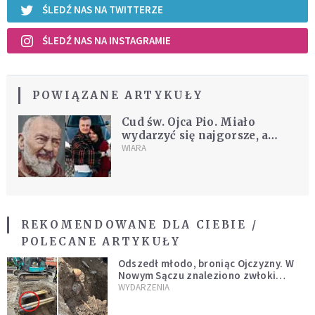
ŚLEDŹ NAS NA TWITTERZE
ŚLEDŹ NAS NA INSTAGRAMIE
POWIĄZANE ARTYKUŁY
Cud św. Ojca Pio. Miało
wydarzyć się najgorsze, a
objawiła się chwała Boża
WIARA
REKOMENDOWANE DLA CIEBIE /
POLECANE ARTYKUŁY
Odszedł młodo, broniąc Ojczyzny. W
Nowym Sączu znaleziono zwłoki
mężczyzny z czasów potopu
WYDARZENIA
szwedzkiego