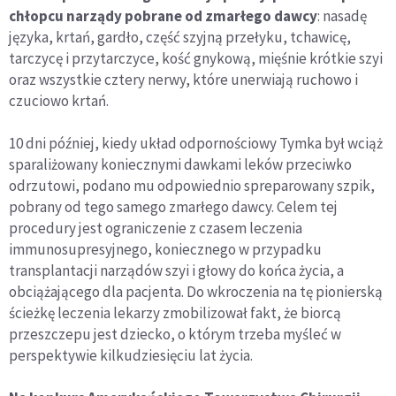
chłopcu narządy pobrane od zmarłego dawcy
: nasadę
języka, krtań, gardło, część szyjną przełyku, tchawicę,
tarczycę i przytarczyce, kość gnykową, mięśnie krótkie szyi
oraz wszystkie cztery nerwy, które unerwiają ruchowo i
czuciowo krtań.
10 dni później, kiedy układ odpornościowy Tymka był wciąż
sparaliżowany koniecznymi dawkami leków przeciwko
odrzutowi, podano mu odpowiednio spreparowany szpik,
pobrany od tego samego zmarłego dawcy. Celem tej
procedury jest ograniczenie z czasem leczenia
immunosupresyjnego, koniecznego w przypadku
transplantacji narządów szyi i głowy do końca życia, a
obciążającego dla pacjenta. Do wkroczenia na tę pionierską
ścieżkę leczenia lekarzy zmobilizował fakt, że biorcą
przeszczepu jest dziecko, o którym trzeba myśleć w
perspektywie kilkudziesięciu lat życia.