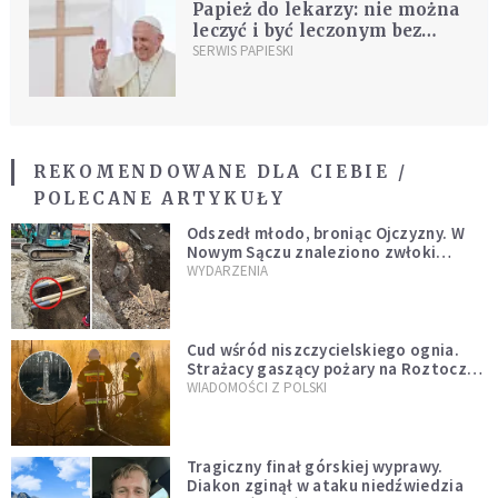
Papież do lekarzy: nie można
leczyć i być leczonym bez
nadziei
SERWIS PAPIESKI
REKOMENDOWANE DLA CIEBIE /
POLECANE ARTYKUŁY
Odszedł młodo, broniąc Ojczyzny. W
Nowym Sączu znaleziono zwłoki
mężczyzny z czasów potopu
WYDARZENIA
szwedzkiego
Cud wśród niszczycielskiego ognia.
Strażacy gaszący pożary na Roztoczu
opublikowali niezwykłe zdjęcie
WIADOMOŚCI Z POLSKI
Tragiczny finał górskiej wyprawy.
Diakon zginął w ataku niedźwiedzia