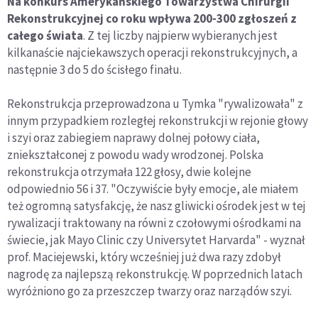
Na konkurs Amerykańskiego Towarzystwa Chirurgii
Rekonstrukcyjnej co roku wpływa 200-300 zgłoszeń z
całego świata
. Z tej liczby najpierw wybieranych jest
kilkanaście najciekawszych operacji rekonstrukcyjnych, a
następnie 3 do 5 do ścisłego finału.
Rekonstrukcja przeprowadzona u Tymka "rywalizowała" z
innym przypadkiem rozległej rekonstrukcji w rejonie głowy
i szyi oraz zabiegiem naprawy dolnej połowy ciała,
zniekształconej z powodu wady wrodzonej. Polska
rekonstrukcja otrzymała 122 głosy, dwie kolejne
odpowiednio 56 i 37. "Oczywiście były emocje, ale miałem
też ogromną satysfakcję, że nasz gliwicki ośrodek jest w tej
rywalizacji traktowany na równi z czołowymi ośrodkami na
świecie, jak Mayo Clinic czy Universytet Harvarda" - wyznał
prof. Maciejewski, który wcześniej już dwa razy zdobył
nagrodę za najlepszą rekonstrukcję. W poprzednich latach
wyróżniono go za przeszczep twarzy oraz narządów szyi.