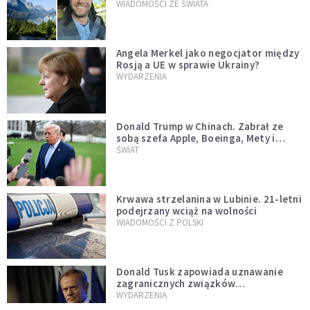
WIADOMOŚCI ZE ŚWIATA
Angela Merkel jako negocjator między
Rosją a UE w sprawie Ukrainy?
WYDARZENIA
Donald Trump w Chinach. Zabrał ze
sobą szefa Apple, Boeinga, Mety i
Muska
ŚWIAT
Krwawa strzelanina w Lubinie. 21-letni
podejrzany wciąż na wolności
WIADOMOŚCI Z POLSKI
Donald Tusk zapowiada uznawanie
zagranicznych związków
jednopłciowych. "Państwo oblało ten
WYDARZENIA
test"