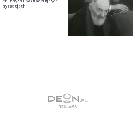
trudnych i beznadziejnych
sytuacjach