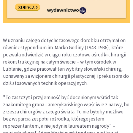
W uznaniu całego dotychczasowego dorobku otrzymał on
również stypendium im. Marko Godiny (1943-1986), które
pozwala odwiedzić w ciągu roku czołowe ośrodki chirurgii
rekonstrukcyjnej na całym świecie – w tym ośrodek w
Lublanie, gdzie pracował ten wybitny słoweński chirurg,
uznawany za wizjonera chirurgii plastycznej i prekursora do
dziś stosowanych technik operacyjnych.
"To zaszczyt i przyjemność być docenionym wśród tak
znakomitego grona - amerykańskiego właściwie z nazwy, bo
zrzesza chirurgów z całego świata. To nie byłoby możliwe
bez wsparcia zespołu i ośrodka, którego jestem
reprezentantem, a nie jedynie laureatem nagrody" –
powiedział prof. Adam Maciejewski podczas piątkowej