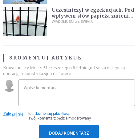
Uczestniczył w egzekucjach. Pod
wpływem słów papieża zmienił
zdanie
WIADOMOŚCI ZE ŚWIATA
SKOMENTUJ ARTYKUŁ
Brawo polscy lekarze! Przeszczep u 6-letniego Tymka najlepszą
operacją rekonstrukcyjną na świecie
Zaloguj się
lub
skomentuj jako Gość
Twój komentarz będzie moderowany
DODAJ KOMENTARZ