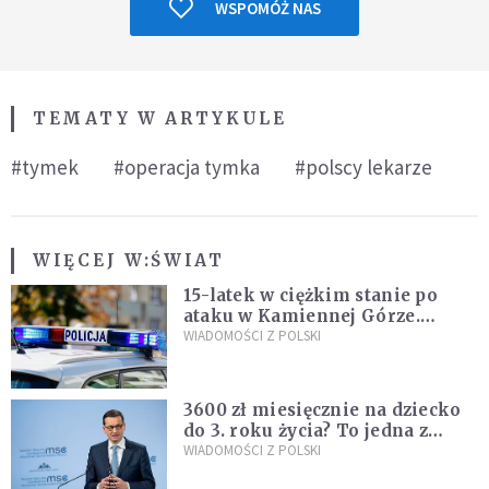
WSPOMÓŻ NAS
TEMATY W ARTYKULE
#tymek
#operacja tymka
#polscy lekarze
WIĘCEJ W:
ŚWIAT
15-latek w ciężkim stanie po
ataku w Kamiennej Górze.
Policja zatrzymała dwóch
WIADOMOŚCI Z POLSKI
nastolatków
3600 zł miesięcznie na dziecko
do 3. roku życia? To jedna z
propozycji programu "Rozwój
WIADOMOŚCI Z POLSKI
Plus"