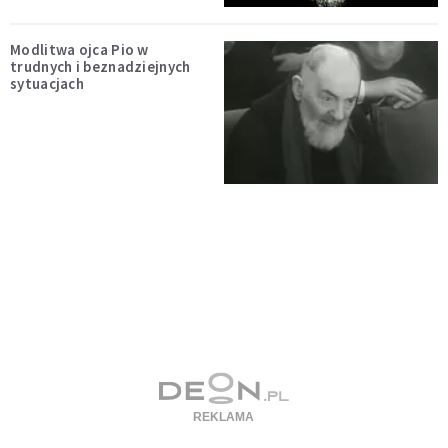
Modlitwa ojca Pio w
trudnych i beznadziejnych
sytuacjach