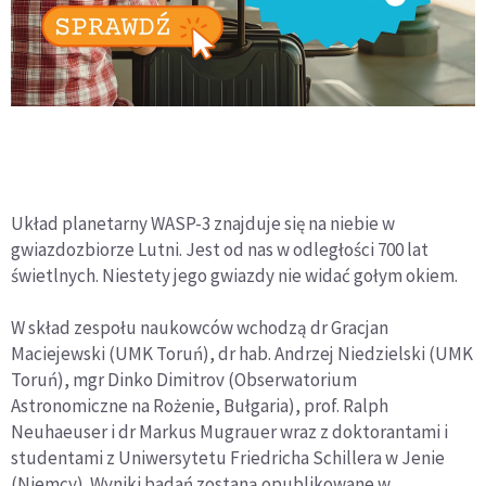
Układ planetarny WASP-3 znajduje się na niebie w
gwiazdozbiorze Lutni. Jest od nas w odległości 700 lat
świetlnych. Niestety jego gwiazdy nie widać gołym okiem.
W skład zespołu naukowców wchodzą dr Gracjan
Maciejewski (UMK Toruń), dr hab. Andrzej Niedzielski (UMK
Toruń), mgr Dinko Dimitrov (Obserwatorium
Astronomiczne na Rożenie, Bułgaria), prof. Ralph
Neuhaeuser i dr Markus Mugrauer wraz z doktorantami i
studentami z Uniwersytetu Friedricha Schillera w Jenie
(Niemcy). Wyniki badań zostaną opublikowane w