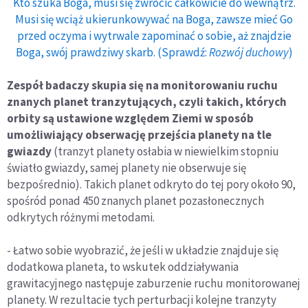
Kto szuka Boga, musi się zwrócić całkowicie do wewnątrz.
Musi się wciąż ukierunkowywać na Boga, zawsze mieć Go
przed oczyma i wytrwale zapominać o sobie, aż znajdzie
Boga, swój prawdziwy skarb. (Sprawdź:
Rozwój duchowy
)
Zespół badaczy skupia się na monitorowaniu ruchu
znanych planet tranzytujących, czyli takich, których
orbity są ustawione względem Ziemi w sposób
umożliwiający obserwację przejścia planety na tle
gwiazdy
(tranzyt planety osłabia w niewielkim stopniu
światło gwiazdy, samej planety nie obserwuje się
bezpośrednio). Takich planet odkryto do tej pory około 90,
spośród ponad 450 znanych planet pozasłonecznych
odkrytych różnymi metodami.
- Łatwo sobie wyobrazić, że jeśli w układzie znajduje się
dodatkowa planeta, to wskutek oddziaływania
grawitacyjnego następuje zaburzenie ruchu monitorowanej
planety. W rezultacie tych perturbacji kolejne tranzyty