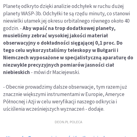
Planetę odkryto dzięki analizie odchyłek w ruchu dużej
planety WASP-3b. Odchyłki te są rzędu minuty, co stanowi
niewielki ułamek jej okresu orbitalnego równego około 40
godzin. -
Aby wpaść na trop dodatkowej planety,
musieliśmy zebrać wysokiej jakości materiał
obserwacyjny o dokładności sięgającej 0,1 proc. Do
tego celu wykorzystaliśmy teleskopy w Bułgarii i
Niemczech wyposażone w specjalistyczną aparaturę do
niezwykle precyzyjnych pomiarów jasności ciał
niebieskich
- mówi dr Maciejewski.
- Obecnie prowadzimy dalsze obserwacje, tym razem już
znacznie większymi instrumentami w Europie, Ameryce
Północnej i Azji w celu weryfikacji naszego odkrycia i
uściślenia wcześniejszych wyznaczeń - dodaje.
DEON.PL POLECA