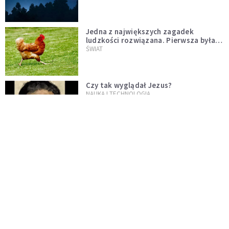
Jedna z największych zagadek
ludzkości rozwiązana. Pierwsza była
kura, a nie jajko
ŚWIAT
Czy tak wyglądał Jezus?
NAUKA I TECHNOLOGIA