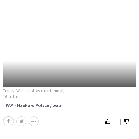
Tranzyt Wenus (fot. astri.uni.torun.pl)
16 lat temu
PAP - Nauka w Polsce / wab