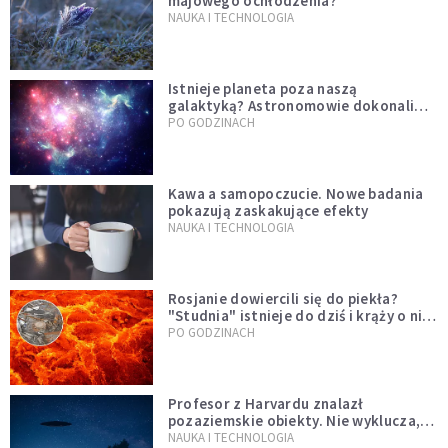
majowego ochłodzenia?
NAUKA I TECHNOLOGIA
Istnieje planeta poza naszą
galaktyką? Astronomowie dokonali
niezwykłego odkrycia
PO GODZINACH
Kawa a samopoczucie. Nowe badania
pokazują zaskakujące efekty
NAUKA I TECHNOLOGIA
Rosjanie dowiercili się do piekła?
"Studnia" istnieje do dziś i krąży o niej
legenda, w której jest ziarno prawdy
PO GODZINACH
Profesor z Harvardu znalazł
pozaziemskie obiekty. Nie wyklucza,
że "to technologia obcych"
NAUKA I TECHNOLOGIA