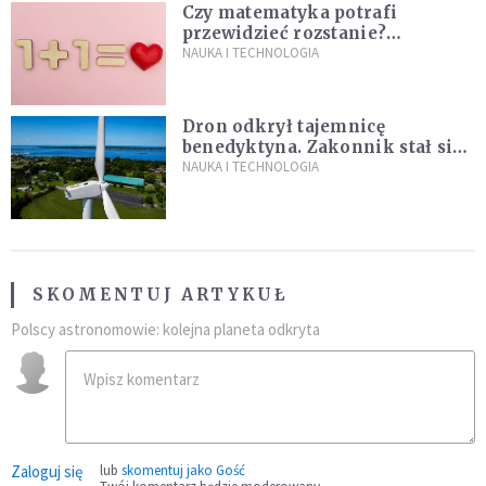
Czy matematyka potrafi
przewidzieć rozstanie?
Naukowcy stworzyli model
NAUKA I TECHNOLOGIA
miłości
Dron odkrył tajemnicę
benedyktyna. Zakonnik stał się
sławny
NAUKA I TECHNOLOGIA
SKOMENTUJ ARTYKUŁ
Polscy astronomowie: kolejna planeta odkryta
Zaloguj się
lub
skomentuj jako Gość