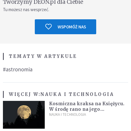
Tworzymy DEON.pl dla Ciebie
Tu możesz nas wesprzeć.
WSPOMÓŻ NAS
TEMATY W ARTYKULE
#astronomia
WIĘCEJ W:
NAUKA I TECHNOLOGIA
Kosmiczna kraksa na Księżycu.
W środę rano na jego
powierzchni dojdzie do
NAUKA I TECHNOLOGIA
niezwykłego zdarzenia