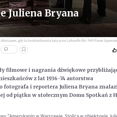
e Juliena Bryana
 Warszawie, gdy ta bombardowana była przez Luftwaffe (fot. PAP/Paweł Supernak
ały filmowe i nagrania dźwiękowe przybliżają
mieszkańców z lat 1936-74 autorstwa
fotografa i reportera Juliena Bryana znalazł
j od piątku w stołecznym Domu Spotkań z Hi
wy "Amerykanin w Warszawie. Stolica w obiektywie Jul