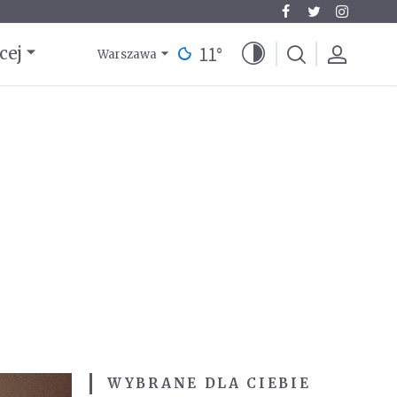
11
°
cej
Warszawa
WYBRANE DLA CIEBIE