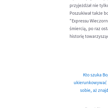
przyjeżdżał nie ty
Poszukiwał także b
"Expressu Wieczorne
śmiercią, po raz os
historię towarzysz
Kto szuka Bo
ukierunkowywać n
sobie, aż znaj