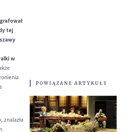
ografował
dy tej
rszawy
w
alki w
akże
ronienia
POWIĄZANE ARTYKUŁY
s
, znalazła
an