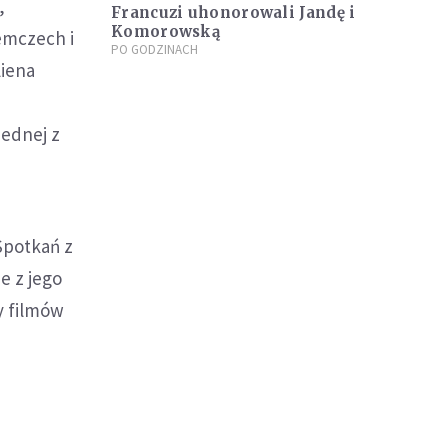
,
Francuzi uhonorowali Jandę i
Komorowską
iemczech i
PO GODZINACH
liena
ednej z
Spotkań z
e z jego
y filmów