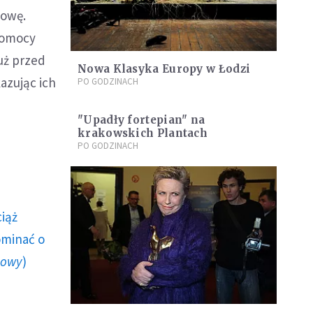
dowę.
pomocy
uż przed
Nowa Klasyka Europy w Łodzi
azując ich
PO GODZINACH
"Upadły fortepian" na
krakowskich Plantach
PO GODZINACH
ciąż
ominać o
howy
)