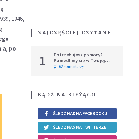
ią
939, 1946,
bą
NAJCZĘŚCIEJ CZYTANE
ego
ia, po
Potrzebujesz pomocy?
1
Pomodlimy się w Twojej
intencji
62 komentarzy
BĄDŹ NA BIEŻĄCO
ŚLEDŹ NAS NA FACEBOOKU
ŚLEDŹ NAS NA TWITTERZE