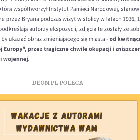
którą współtworzył Instytut Pamięci Narodowej, stanow
e przez Bryana podczas wizyt w stolicy w latach 1936, 1
podkreślają autorzy ekspozycji, zdjęcia te zostały ze so
by ukazać obraz zmieniającego się miasta -
od kwitnąc
 Europy", przez tragiczne chwile okupacji i zniszczen
i wojennej
.
DEON.PL POLECA