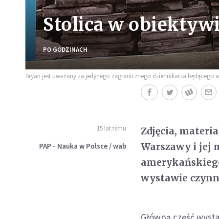
Stolica w obiektywi
PO GODZINACH
Bryan jest uważany za jedynego zagranicznego dziennikarza będącego w
15 lat temu
Zdjęcia, materi
Warszawy i jej 
PAP - Nauka w Polsce / wab
amerykańskiego 
wystawie czynne
Główną część wysta