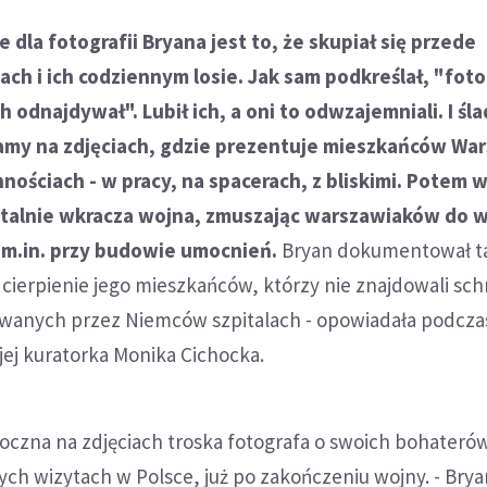
 dla fotografii Bryana jest to, że skupiał się przede
ach i ich codziennym losie. Jak sam podkreślał, "fot
ch odnajdywał". Lubił ich, a oni to odwzajemniali. I śla
amy na zdjęciach, gdzie prezentuje mieszkańców Wa
nościach - w pracy, na spacerach, z bliskimi. Potem 
utalnie wkracza wojna, zmuszając warszawiaków do w
 m.in. przy budowie umocnień.
Bryan dokumentował t
i cierpienie jego mieszkańców, którzy nie znajdowali sch
anych przez Niemców szpitalach - opowiadała podcza
ej kuratorka Monika Cichocka.
oczna na zdjęciach troska fotografa o swoich bohaterów
ych wizytach w Polsce, już po zakończeniu wojny. - Bry