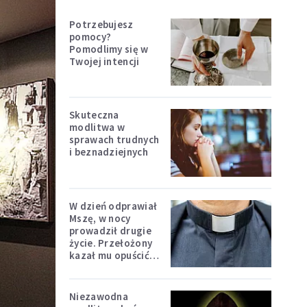
Potrzebujesz
pomocy?
Pomodlimy się w
Twojej intencji
Skuteczna
modlitwa w
sprawach trudnych
i beznadziejnych
W dzień odprawiał
Mszę, w nocy
prowadził drugie
życie. Przełożony
kazał mu opuścić
zakon
Niezawodna