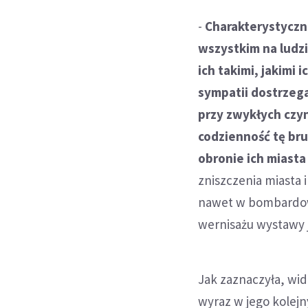
-
Charakterystyczne
wszystkim na ludzi
ich takimi, jakimi i
sympatii dostrzeg
przy zwykłych czyn
codzienność tę br
obronie ich miasta
zniszczenia miasta 
nawet w bombardow
wernisażu wystawy j
Jak zaznaczyła, wid
wyraz w jego kolejn