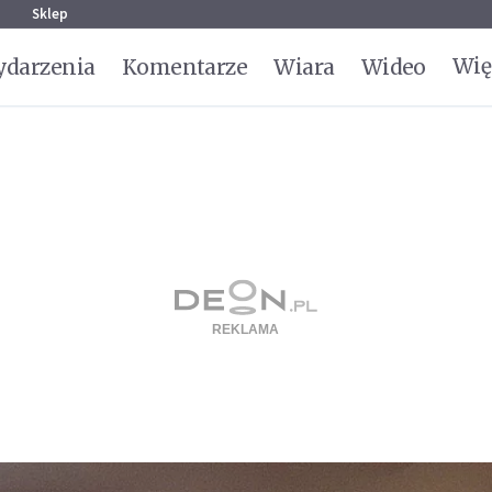
g
Sklep
Wię
darzenia
Komentarze
Wiara
Wideo