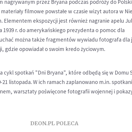
om nagrywanym przez Bryana podczas podróży do Polski
i materiały filmowe powstałe w czasie wizyt autora w N
. Elementem ekspozycji jest również nagranie apelu Ju
ia 1939 r. do amerykańskiego prezydenta o pomoc dla
uchać można także fragmentów wywiadu fotografa dla j
ji, gdzie opowiadał o swoim kredo życiowym.
 cykl spotkań "Dni Bryana", które odbędą się w Domu 
9-21 listopada. W ich ramach zaplanowano m.in. spotkani
m, warsztaty poświęcone fotografii wojennej i pokaz
DEON.PL POLECA