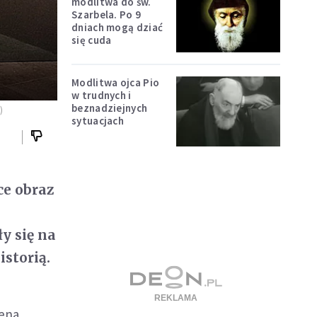
modlitwa do św.
Szarbela. Po 9
dniach mogą dziać
się cuda
Modlitwa ojca Pio
w trudnych i
beznadziejnych
)
sytuacjach
ce obraz
y się na
storią.
iena