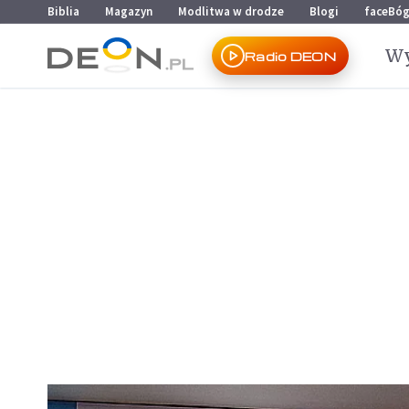
Przejdź do menu głównego
Przejdź do treści
Biblia
Magazyn
Modlitwa w drodze
Blogi
faceBó
Wy
Radio DEON