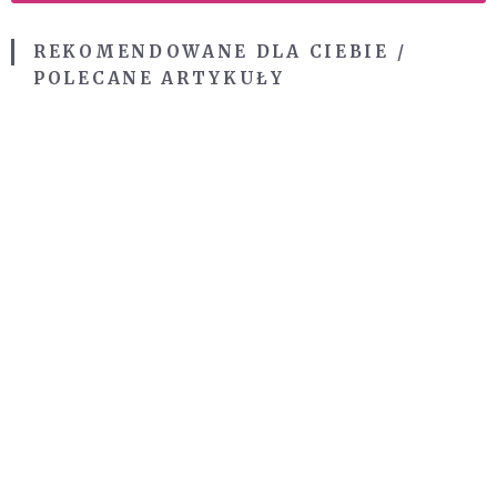
REKOMENDOWANE DLA CIEBIE /
POLECANE ARTYKUŁY
Świat
Wiara
Po godzinach
Inteligentne życie
Kościół
Czytelnia
Blogi
Wideo
Serwis papieski
Duchowość
Czytania liturgiczne
Biblia
Artykuły blogerów
Świadectwa