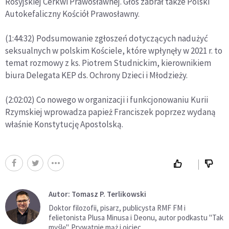
Rosyjskiej Cerkwi Prawosławnej. Głos zabrał także Polski
Autokefaliczny Kościół Prawosławny.
(1:44:32) Podsumowanie zgłoszeń dotyczących nadużyć
seksualnych w polskim Kościele, które wpłynęły w 2021 r. to
temat rozmowy z ks. Piotrem Studnickim, kierownikiem
biura Delegata KEP ds. Ochrony Dzieci i Młodzieży.
(2:02:02) Co nowego w organizacji i funkcjonowaniu Kurii
Rzymskiej wprowadza papież Franciszek poprzez wydaną
właśnie Konstytucję Apostolską.
Autor: Tomasz P. Terlikowski
Doktor filozofii, pisarz, publicysta RMF FM i
felietonista Plusa Minusa i Deonu, autor podkastu "Tak
myślę". Prywatnie mąż i ojciec.