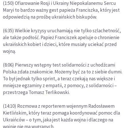
(1:50) Ofiarowanie Rosji i Ukrainy Niepokalanemu Sercu
Maryi to bardzo ważny gest papieża Franciszka, który jest
odpowiedzią na prośbę ukraińskich biskupów.
(6:35) Wielkie kryzysy uruchamiają nie tylko szlachetność,
ale także podłość. Papież Franciszek apeluje o chronienie
ukraińskich kobiet i dzieci, które musiały uciekać przed
wojną.
(8:06) Pierwszy wstępny test solidarności z uchodźcami
Polska zdała znakomicie. Możemy być za to z siebie dumni.
To był jednak tylko sprint, a teraz czekają nas większe i
mniejsze egzaminy z empatii, z pomocy, z solidarności –
przestrzega Tomasz Terlikowski.
(14:10) Rozmowa z reporterem wojennym Radosławem
Kietlińskim, który teraz pomaga koordynować pomoc dla
Ukraińców – o tym, jaka jest każda wojna i dlaczego na
wojnie nie ma wygranych.