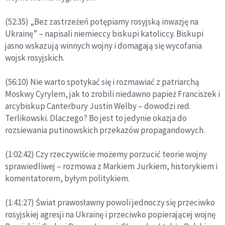
(52:35) „Bez zastrzeżeń potępiamy rosyjską inwazję na
Ukrainę” – napisali niemieccy biskupi katoliccy. Biskupi
jasno wskazują winnych wojny i domagają się wycofania
wojsk rosyjskich.
(56:10) Nie warto spotykać się i rozmawiać z patriarchą
Moskwy Cyrylem, jak to zrobili niedawno papież Franciszek i
arcybiskup Canterbury Justin Welby – dowodzi red.
Terlikowski. Dlaczego? Bo jest to jedynie okazja do
rozsiewania putinowskich przekazów propagandowych.
(1:02:42) Czy rzeczywiście możemy porzucić teorie wojny
sprawiedliwej – rozmowa z Markiem Jurkiem, historykiem i
komentatorem, byłym politykiem.
(1:41:27) Świat prawosławny powoli jednoczy się przeciwko
rosyjskiej agresji na Ukrainę i przeciwko popierającej wojnę