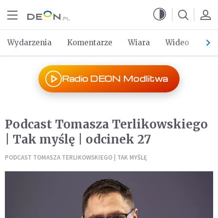
Przejdź do menu głównego
Przejdź do treści
Wydarzenia
Komentarze
Wiara
Wideo
Po 
Radio DEON Modlitwa
Podcast Tomasza Terlikowskiego
| Tak myślę | odcinek 27
PODCAST TOMASZA TERLIKOWSKIEGO | TAK MYŚLĘ