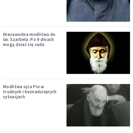
Niezawodna modlitwa do
św. Szarbela. Po 9 dniach
mogą dziać się cuda
Modlitwa ojca Pio w
trudnych i beznadziejnych
sytuacjach