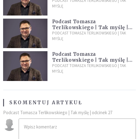
Odcinek 130
PODCAST TOMASZA TERLIKOWSKIEGO | TAK
MYŚLĘ
Podcast Tomasza
Terlikowskiego | Tak myślę |
Odcinek 129
PODCAST TOMASZA TERLIKOWSKIEGO | TAK
MYŚLĘ
Podcast Tomasza
Terlikowskiego | Tak myślę |
Odcinek 128
PODCAST TOMASZA TERLIKOWSKIEGO | TAK
MYŚLĘ
SKOMENTUJ ARTYKUŁ
Podcast Tomasza Terlikowskiego | Tak myślę | odcinek 27