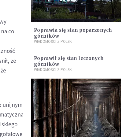
awy
Poprawia się stan poparzonych
 na co
górników
WIADOMOŚCI Z POLSKI
czność
Poprawił się stan leczonych
nił, że
górników
 że
WIADOMOŚCI Z POLSKI
z unijnym
limatyczna
lskiego
ugofalowe