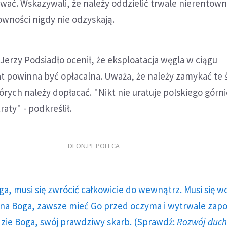
ać. Wskazywali, że należy oddzielić trwale nierentow
owności nigdy nie odzyskają.
erzy Podsiadło ocenił, że eksploatacja węgla w ciągu
lat powinna być opłacalna. Uważa, że należy zamykać te 
ych należy dopłacać. "Nikt nie uratuje polskiego górnic
raty" - podkreślił.
DEON.PL POLECA
ga, musi się zwrócić całkowicie do wewnątrz. Musi się w
a Boga, zawsze mieć Go przed oczyma i wytrwale zap
dzie Boga, swój prawdziwy skarb. (Sprawdź:
Rozwój duc