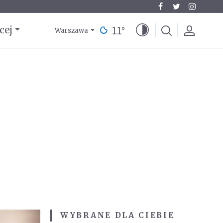
11
°
cej
Warszawa
WYBRANE DLA CIEBIE