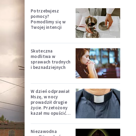
Potrzebujesz
pomocy?
Pomodlimy się w
Twojej intencji
Skuteczna
modlitwa w
sprawach trudnych
i beznadziejnych
W dzień odprawiał
Mszę, w nocy
prowadził drugie
życie. Przełożony
kazał mu opuścić
zakon
Niezawodna