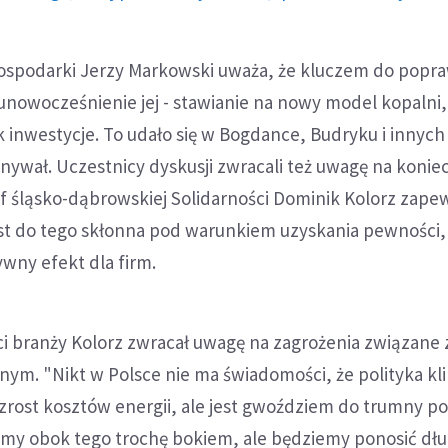
gospodarki Jerzy Markowski uważa, że kluczem do popr
t unowocześnienie jej - stawianie na nowy model kopalni,
 inwestycje. To udało się w Bogdance, Budryku i innych
nywał. Uczestnicy dyskusji zwracali też uwagę na konie
ef śląsko-dąbrowskiej Solidarności Dominik Kolorz zapew
est do tego skłonna pod warunkiem uzyskania pewności,
ywny efekt dla firm.
ci branży Kolorz zwracał uwagę na zagrożenia związane 
nym. "Nikt w Polsce nie ma świadomości, że polityka k
zrost kosztów energii, ale jest gwoździem do trumny po
iśmy obok tego trochę bokiem, ale będziemy ponosić dł