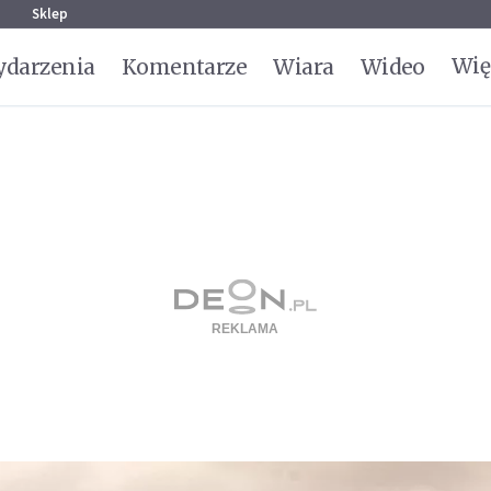
g
Sklep
Wię
darzenia
Komentarze
Wiara
Wideo