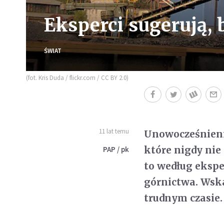
Eksperci sugerują,
ŚWIAT
(fot. Kris Duda / flickr.com / CC BY 2.0)
11 lat temu
Unowocześnieni
które nigdy nie
PAP / pk
to według ekspe
górnictwa. Wska
trudnym czasie.