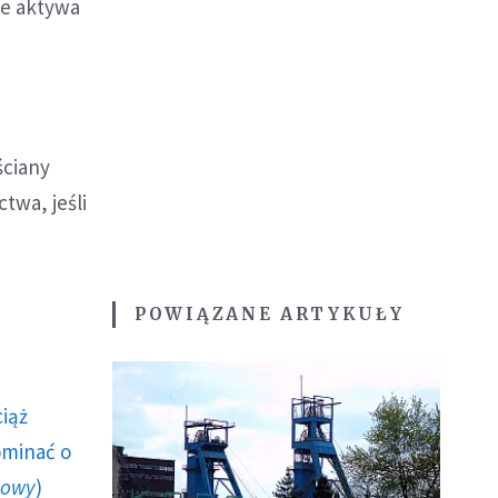
ne aktywa
ściany
twa, jeśli
POWIĄZANE ARTYKUŁY
ciąż
ominać o
howy
)