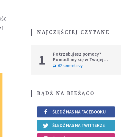
ści
 i
NAJCZĘŚCIEJ CZYTANE
Potrzebujesz pomocy?
1
Pomodlimy się w Twojej
intencji
62 komentarzy
BĄDŹ NA BIEŻĄCO
ŚLEDŹ NAS NA FACEBOOKU
ŚLEDŹ NAS NA TWITTERZE