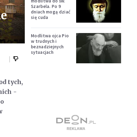
modlitwa do św.
Szarbela. Po 9
ie
dniach mogą dziać
się cuda
Modlitwa ojca Pio
w trudnych i
beznadziejnych
sytuacjach
d tych,
nich -
go
w