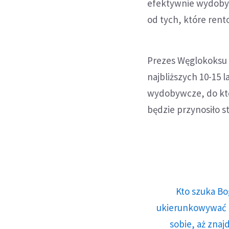
efektywnie wydobyw
od tych, które rent
Prezes Węglokoksu J
najbliższych 10-15 
wydobywcze, do któr
będzie przynosiło st
Kto szuka Bo
ukierunkowywać n
sobie, aż znaj