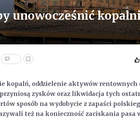
 by unowocześnić kopaln
e kopalń, oddzielenie aktywów rentownych o
 przyniosą zysków oraz likwidacja tych ostat
rtów sposób na wydobycie z zapaści polskie
zywali też na konieczność zaciskania pasa 