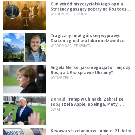
Cud wśród niszczycielskiego ognia.
Strażacy gaszący pożary na Roztoczu
opublikowali niezwykłe zdjęcie
WIADOMOŚCI Z POLSKI
Tragiczny finał górskiej wyprawy.
Diakon zginął w ataku niedźwiedzia
WIADOMOŚCI ZE ŚWIATA
Angela Merkel jako negocjator między
Rosją a UE w sprawie Ukrainy?
WYDARZENIA
Donald Trump w Chinach. Zabrał ze
sobą szefa Apple, Boeinga, Mety i
Muska
ŚWIAT
Krwawa strzelanina w Lubinie. 21-letni