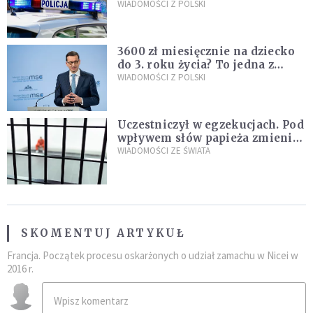
Policja zatrzymała dwóch
WIADOMOŚCI Z POLSKI
nastolatków
3600 zł miesięcznie na dziecko
do 3. roku życia? To jedna z
propozycji programu "Rozwój
WIADOMOŚCI Z POLSKI
Plus"
Uczestniczył w egzekucjach. Pod
wpływem słów papieża zmienił
zdanie
WIADOMOŚCI ZE ŚWIATA
SKOMENTUJ ARTYKUŁ
Francja. Początek procesu oskarżonych o udział zamachu w Nicei w
2016 r.