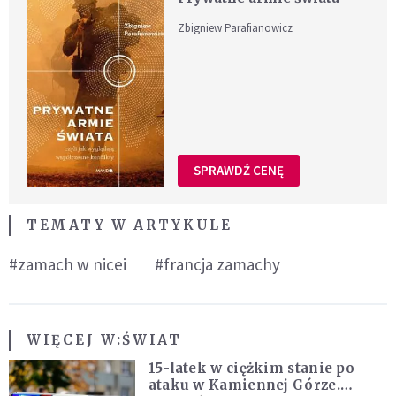
Zbigniew Parafianowicz
SPRAWDŹ CENĘ
TEMATY W ARTYKULE
#zamach w nicei
#francja zamachy
WIĘCEJ W:
ŚWIAT
15-latek w ciężkim stanie po
ataku w Kamiennej Górze.