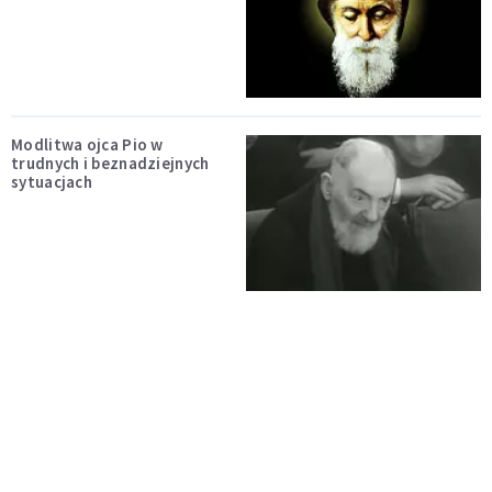
Modlitwa ojca Pio w
trudnych i beznadziejnych
sytuacjach