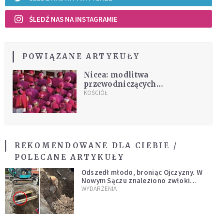
ŚLEDŹ NAS NA INSTAGRAMIE
POWIĄZANE ARTYKUŁY
Nicea: modlitwa
przewodniczących
episkopatów
KOŚCIÓŁ
REKOMENDOWANE DLA CIEBIE /
POLECANE ARTYKUŁY
Odszedł młodo, broniąc Ojczyzny. W
Nowym Sączu znaleziono zwłoki
mężczyzny z czasów potopu
WYDARZENIA
szwedzkiego