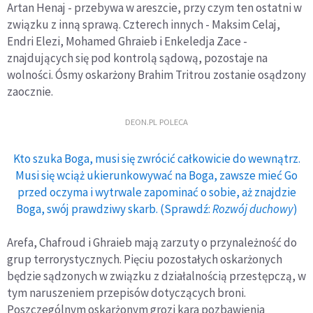
Artan Henaj - przebywa w areszcie, przy czym ten ostatni w
związku z inną sprawą. Czterech innych - Maksim Celaj,
Endri Elezi, Mohamed Ghraieb i Enkeledja Zace -
znajdujących się pod kontrolą sądową, pozostaje na
wolności. Ósmy oskarżony Brahim Tritrou zostanie osądzony
zaocznie.
DEON.PL POLECA
Kto szuka Boga, musi się zwrócić całkowicie do wewnątrz.
Musi się wciąż ukierunkowywać na Boga, zawsze mieć Go
przed oczyma i wytrwale zapominać o sobie, aż znajdzie
Boga, swój prawdziwy skarb. (Sprawdź:
Rozwój duchowy
)
Arefa, Chafroud i Ghraieb mają zarzuty o przynależność do
grup terrorystycznych. Pięciu pozostałych oskarżonych
będzie sądzonych w związku z działalnością przestępczą, w
tym naruszeniem przepisów dotyczących broni.
Poszczególnym oskarżonym grozi kara pozbawienia