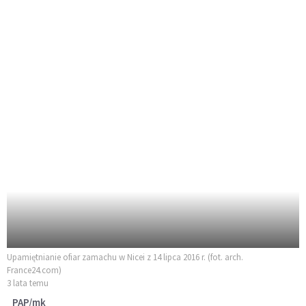
Upamiętnianie ofiar zamachu w Nicei z 14 lipca 2016 r. (fot. arch.
France24.com)
3 lata temu
PAP/mk