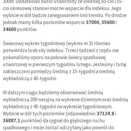
2009r. Dodatkowo bufor utworzony ze średniej 50-cio i 55-
cio okresowej stanowi mocne wsparcie dla indeksu. Jego
wybicie w dół będzie zanegowaniem linii trendu. Po drodze
jednak mamy kilka poziomów wsparcia:
37000
,
35600
i
34600
punktów.
Świecowy wykres tygodniowy (wykres nr 3) również
potwierdza brak siły indeksu. Trzeci tydzień z rzędu nie
pokonaliśmy oporu na połowie świecy spadkowej
utworzonej w pierwszym tygodniu lutego. Jesteśmy i tutaj
zakleszczeni pomiędzy średnią z 15-tygodni a średnią
wykładniczą z 45-tygodni.
W dalszym ciągu będziemy obserwować średnią
wykładniczą 200-sesyjną na wykresie dziennym oraz średnią
wykładniczą z 45-tygodni na wykresie tygodniowym.
Wybicie w dół tych poziomów (odpowiednio:
37124.8
i
36887.1
punktów) da sygnał do głębszego ruchu
spadkowego i może zostać odczytany jako powrót do