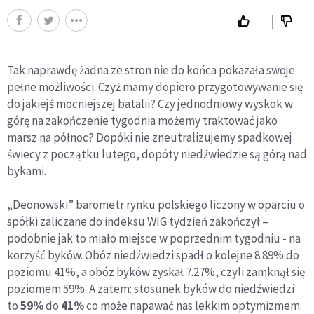
Tak naprawdę żadna ze stron nie do końca pokazała swoje
pełne możliwości. Czyż mamy dopiero przygotowywanie się
do jakiejś mocniejszej batalii? Czy jednodniowy wyskok w
górę na zakończenie tygodnia możemy traktować jako
marsz na północ? Dopóki nie zneutralizujemy spadkowej
świecy z początku lutego, dopóty niedźwiedzie są górą nad
bykami.
„Deonowski” barometr rynku polskiego liczony w oparciu o
spółki zaliczane do indeksu WIG tydzień zakończył –
podobnie jak to miało miejsce w poprzednim tygodniu - na
korzyść byków. Obóz niedźwiedzi spadł o kolejne 8.89% do
poziomu 41%, a obóz byków zyskał 7.27%, czyli zamknął się
poziomem 59%. A zatem: stosunek byków do niedźwiedzi
to
59%
do
41%
co może napawać nas lekkim optymizmem.