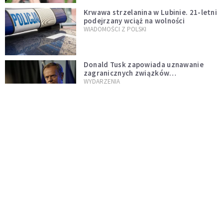
Krwawa strzelanina w Lubinie. 21-letni
podejrzany wciąż na wolności
WIADOMOŚCI Z POLSKI
Donald Tusk zapowiada uznawanie
zagranicznych związków
jednopłciowych. "Państwo oblało ten
WYDARZENIA
test"
Dolina Krzemowa puka do Watykanu.
Dlaczego giganci AI słuchają księży?
KOŚCIÓŁ