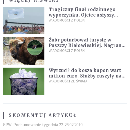
WIĘCEJ W:
ŚWIAT
Tragiczny finał rodzinnego
wypoczynku. Ojciec usłyszy
zarzuty
WIADOMOŚCI Z POLSKI
Żubr poturbował turystę w
Puszczy Białowieskiej. Nagranie
daje do myślenia
WIADOMOŚCI Z POLSKI
Wyrzucił do kosza kupon wart
milion euro. Służby ruszyły na
poszukiwania
WIADOMOŚCI ZE ŚWIATA
SKOMENTUJ ARTYKUŁ
GPW: Podsumowanie tygodnia 22-26.02.2010