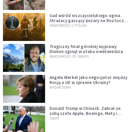
Cud wśród niszczycielskiego ognia.
Strażacy gaszący pożary na Roztoczu
opublikowali niezwykłe zdjęcie
WIADOMOŚCI Z POLSKI
Tragiczny finał górskiej wyprawy.
Diakon zginął w ataku niedźwiedzia
WIADOMOŚCI ZE ŚWIATA
Angela Merkel jako negocjator między
Rosją a UE w sprawie Ukrainy?
WYDARZENIA
Donald Trump w Chinach. Zabrał ze
sobą szefa Apple, Boeinga, Mety i
Muska
ŚWIAT