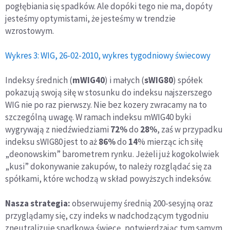
pogłębiania się spadków. Ale dopóki tego nie ma, dopóty
jesteśmy optymistami, że jesteśmy w trendzie
wzrostowym.
Wykres 3: WIG, 26-02-2010, wykres tygodniowy świecowy
Indeksy średnich (
mWIG40
) i małych (
sWIG80
) spółek
pokazują swoją siłę w stosunku do indeksu najszerszego
WIG nie po raz pierwszy. Nie bez kozery zwracamy na to
szczególną uwagę. W ramach indeksu mWIG40 byki
wygrywają z niedźwiedziami
72%
do
28%
, zaś w przypadku
indeksu sWIG80 jest to aż
86%
do
14
% mierząc ich siłę
„deonowskim” barometrem rynku. Jeżeli już kogokolwiek
„kusi” dokonywanie zakupów, to należy rozglądać się za
spółkami, które wchodzą w skład powyższych indeksów.
Nasza strategia:
obserwujemy średnią 200-sesyjną oraz
przyglądamy się, czy indeks w nadchodzącym tygodniu
zneutralizuje spadkową świecę, potwierdzając tym samym