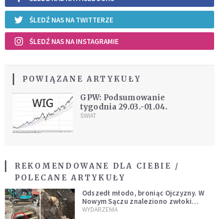
ŚLEDŹ NAS NA TWITTERZE
ŚLEDŹ NAS NA INSTAGRAMIE
POWIĄZANE ARTYKUŁY
GPW: Podsumowanie
tygodnia 29.03.-01.04.
ŚWIAT
REKOMENDOWANE DLA CIEBIE /
POLECANE ARTYKUŁY
Odszedł młodo, broniąc Ojczyzny. W
Nowym Sączu znaleziono zwłoki
mężczyzny z czasów potopu
WYDARZENIA
szwedzkiego