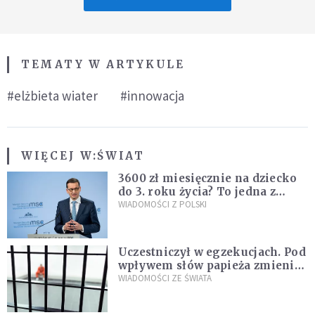
TEMATY W ARTYKULE
#elżbieta wiater
#innowacja
WIĘCEJ W:
ŚWIAT
3600 zł miesięcznie na dziecko
do 3. roku życia? To jedna z
propozycji programu "Rozwój
WIADOMOŚCI Z POLSKI
Plus"
Uczestniczył w egzekucjach. Pod
wpływem słów papieża zmienił
zdanie
WIADOMOŚCI ZE ŚWIATA