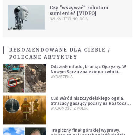
Czy "wszywać" robotom
sumienie? [VIDEO]
NAUKA I TECHNOLOGIA
REKOMENDOWANE DLA CIEBIE /
POLECANE ARTYKUŁY
Odszedł młodo, broniąc Ojczyzny. W
Nowym Sączu znaleziono zwłoki
mężczyzny z czasów potopu
WYDARZENIA
szwedzkiego
Cud wśród niszczycielskiego ognia.
Strażacy gaszący pożary na Roztoczu
opublikowali niezwykłe zdjęcie
WIADOMOŚCI Z POLSKI
Tragiczny finał górskiej wyprawy.