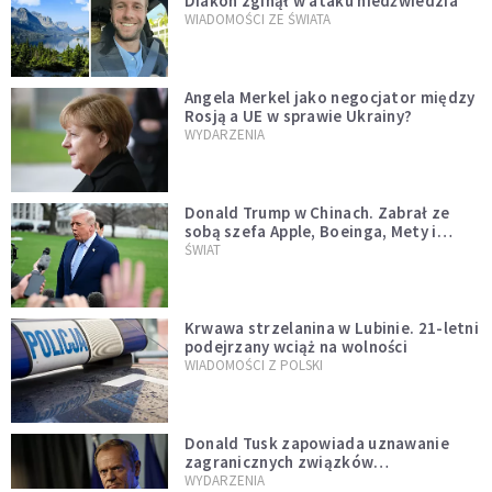
Diakon zginął w ataku niedźwiedzia
WIADOMOŚCI ZE ŚWIATA
Angela Merkel jako negocjator między
Rosją a UE w sprawie Ukrainy?
WYDARZENIA
Donald Trump w Chinach. Zabrał ze
sobą szefa Apple, Boeinga, Mety i
Muska
ŚWIAT
Krwawa strzelanina w Lubinie. 21-letni
podejrzany wciąż na wolności
WIADOMOŚCI Z POLSKI
Donald Tusk zapowiada uznawanie
zagranicznych związków
jednopłciowych. "Państwo oblało ten
WYDARZENIA