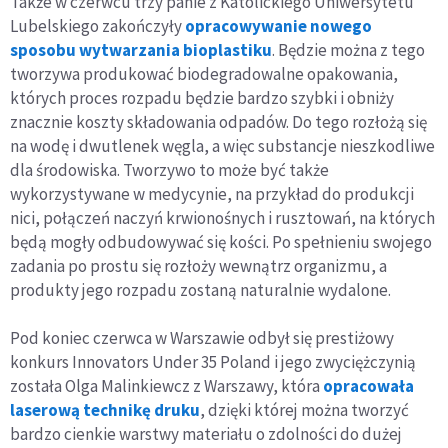
Także w czerwcu trzy panie z Katolickiego Uniwersytetu
Lubelskiego zakończyły
opracowywanie nowego
sposobu wytwarzania bioplastiku
. Będzie można z tego
tworzywa produkować biodegradowalne opakowania,
których proces rozpadu będzie bardzo szybki i obniży
znacznie koszty składowania odpadów. Do tego rozłożą się
na wodę i dwutlenek węgla, a więc substancje nieszkodliwe
dla środowiska. Tworzywo to może być także
wykorzystywane w medycynie, na przykład do produkcji
nici, połączeń naczyń krwionośnych i rusztowań, na których
będą mogły odbudowywać się kości. Po spełnieniu swojego
zadania po prostu się rozłoży wewnątrz organizmu, a
produkty jego rozpadu zostaną naturalnie wydalone.
Pod koniec czerwca w Warszawie odbył się prestiżowy
konkurs Innovators Under 35 Poland i jego zwyciężczynią
została Olga Malinkiewcz z Warszawy, która
opracowała
laserową technikę druku
, dzięki której można tworzyć
bardzo cienkie warstwy materiału o zdolności do dużej