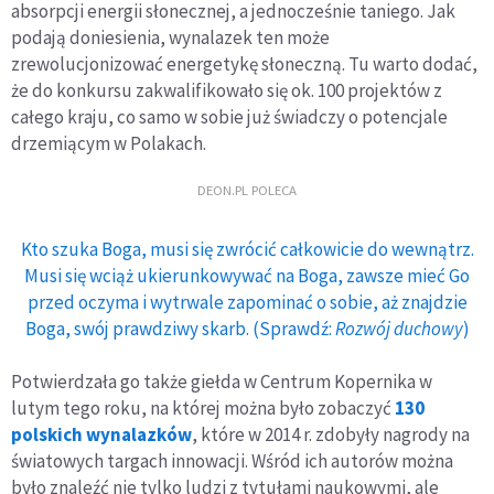
absorpcji energii słonecznej, a jednocześnie taniego. Jak
podają doniesienia, wynalazek ten może
zrewolucjonizować energetykę słoneczną. Tu warto dodać,
że do konkursu zakwalifikowało się ok. 100 projektów z
całego kraju, co samo w sobie już świadczy o potencjale
drzemiącym w Polakach.
DEON.PL POLECA
Kto szuka Boga, musi się zwrócić całkowicie do wewnątrz.
Musi się wciąż ukierunkowywać na Boga, zawsze mieć Go
przed oczyma i wytrwale zapominać o sobie, aż znajdzie
Boga, swój prawdziwy skarb. (Sprawdź:
Rozwój duchowy
)
Potwierdzała go także giełda w Centrum Kopernika w
lutym tego roku, na której można było zobaczyć
130
polskich wynalazków
, które w 2014 r. zdobyły nagrody na
światowych targach innowacji. Wśród ich autorów można
było znaleźć nie tylko ludzi z tytułami naukowymi, ale