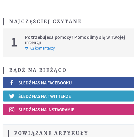
NAJCZĘŚCIEJ CZYTANE
1
Potrzebujesz pomocy? Pomodlimy się w Twojej
intencji
62 komentarzy
BĄDŹ NA BIEŻĄCO
ŚLEDŹ NAS NA FACEBOOKU
ŚLEDŹ NAS NA TWITTERZE
ŚLEDŹ NAS NA INSTAGRAMIE
POWIĄZANE ARTYKUŁY