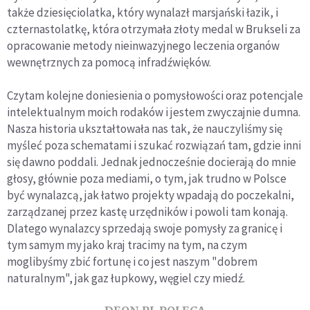
także dziesięciolatka, który wynalazł marsjański łazik, i
czternastolatkę, która otrzymała złoty medal w Brukseli za
opracowanie metody nieinwazyjnego leczenia organów
wewnętrznych za pomocą infradźwięków.
Czytam kolejne doniesienia o pomysłowości oraz potencjale
intelektualnym moich rodaków i jestem zwyczajnie dumna.
Nasza historia ukształtowała nas tak, że nauczyliśmy się
myśleć poza schematami i szukać rozwiązań tam, gdzie inni
się dawno poddali. Jednak jednocześnie docierają do mnie
głosy, głównie poza mediami, o tym, jak trudno w Polsce
być wynalazcą, jak łatwo projekty wpadają do poczekalni,
zarządzanej przez kastę urzędników i powoli tam konają.
Dlatego wynalazcy sprzedają swoje pomysły za granicę i
tym samym my jako kraj tracimy na tym, na czym
moglibyśmy zbić fortunę i co jest naszym "dobrem
naturalnym", jak gaz łupkowy, węgiel czy miedź.