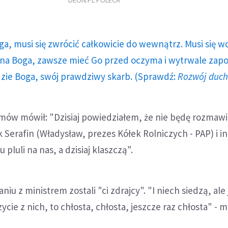
DEON.PL POLECA
ga, musi się zwrócić całkowicie do wewnątrz. Musi się w
a Boga, zawsze mieć Go przed oczyma i wytrwale zap
dzie Boga, swój prawdziwy skarb. (Sprawdź:
Rozwój duc
mów mówił: "Dzisiaj powiedziałem, że nie będę rozmawi
k Serafin (Władysław, prezes Kółek Rolniczych - PAP) i in
 pluli na nas, a dzisiaj klaszczą".
niu z ministrem zostali "ci zdrajcy". "I niech siedzą, ale 
cie z nich, to chłosta, chłosta, jeszcze raz chłosta" - 