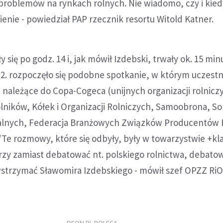
 problemów na rynkach rolnych. Nie wiadomo, czy i kied
nie - powiedział PAP rzecznik resortu Witold Katner.
się po godz. 14 i, jak mówił Izdebski, trwały ok. 15 min
12. rozpoczęło się podobne spotkanie, w którym uczestn
 należące do Copa-Cogeca (unijnych organizacji rolniczyc
ników, Kółek i Organizacji Rolniczych, Samoobrona, So
alnych, Federacja Branżowych Związków Producentów 
 "Te rozmowy, które się odbyły, były w towarzystwie +k
zy zamiast debatować nt. polskiego rolnictwa, debatow
wstrzymać Sławomira Izdebskiego - mówił szef OPZZ Ri