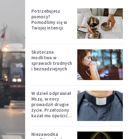
Potrzebujesz
pomocy?
Pomodlimy się w
Twojej intencji
Skuteczna
modlitwa w
sprawach trudnych
i beznadziejnych
W dzień odprawiał
Mszę, w nocy
prowadził drugie
życie. Przełożony
kazał mu opuścić
zakon
Niezawodna