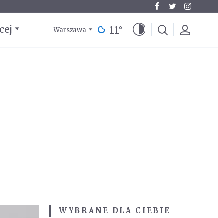
11
°
cej
Warszawa
WYBRANE DLA CIEBIE