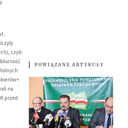
y
ut.
iczyły
h), czyli:
lidarność
POWIĄZANE ARTYKUŁY
Rolnych
lakierów+
ali na
OR przed