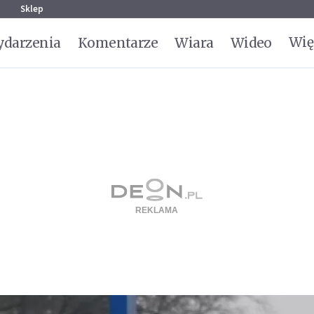
g
Sklep
Wię
darzenia
Komentarze
Wiara
Wideo