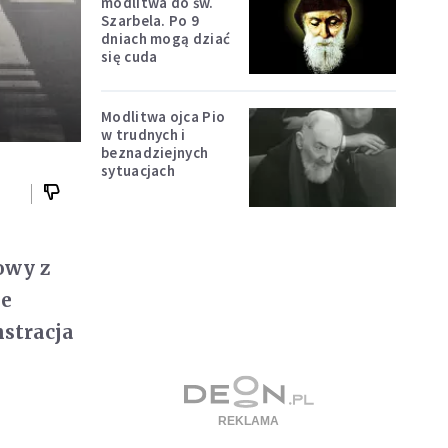
modlitwa do św.
Szarbela. Po 9
dniach mogą dziać
się cuda
Modlitwa ojca Pio
w trudnych i
beznadziejnych
sytuacjach
owy z
je
nstracja