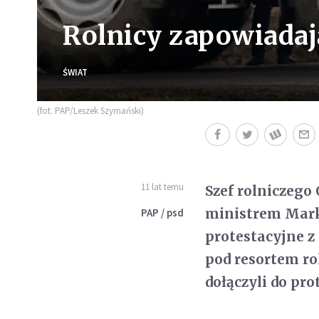
Rolnicy zapowiadaj
ŚWIAT
(fot. PAP/Leszek Szymański)
11 lat temu
Szef rolniczego
ministrem Mark
PAP / psd
protestacyjne z
pod resortem ro
dołączyli do pr