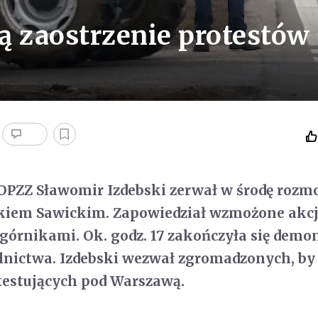
ą zaostrzenie protestów
 OPZZ Sławomir Izdebski zerwał w środę rozm
iem Sawickim. Zapowiedział wzmożone akc
 górnikami. Ok. godz. 17 zakończyła się demo
lnictwa. Izdebski wezwał zgromadzonych, by
otestujących pod Warszawą.