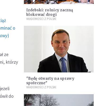
Izdebski: rolnicy zaczną
blokować drogi
WIADOMOŚCI Z POLSKI
ciąż
ominać o
howy
)
ał ze
ni, którzy
"Będę otwarty na sprawy
społeczne"
WIADOMOŚCI Z POLSKI
jeżeli
mówił do