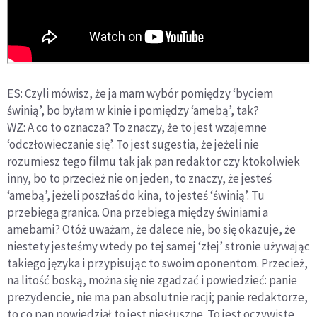
ES: Czyli mówisz, że ja mam wybór pomiędzy ‘byciem
świnią’, bo byłam w kinie i pomiędzy ‘amebą’, tak?
WZ: A co to oznacza? To znaczy, że to jest wzajemne
‘odczłowieczanie się’. To jest sugestia, że jeżeli nie
rozumiesz tego filmu tak jak pan redaktor czy ktokolwiek
inny, bo to przecież nie on jeden, to znaczy, że jesteś
‘amebą’, jeżeli poszłaś do kina, to jesteś ‘świnią’. Tu
przebiega granica. Ona przebiega między świniami a
amebami? Otóż uważam, że dalece nie, bo się okazuje, że
niestety jesteśmy wtedy po tej samej ‘złej’ stronie używając
takiego języka i przypisując to swoim oponentom. Przecież,
na litość boską, można się nie zgadzać i powiedzieć: panie
prezydencie, nie ma pan absolutnie racji; panie redaktorze,
to co pan powiedział to jest niesłuszne. To jest oczywiste,