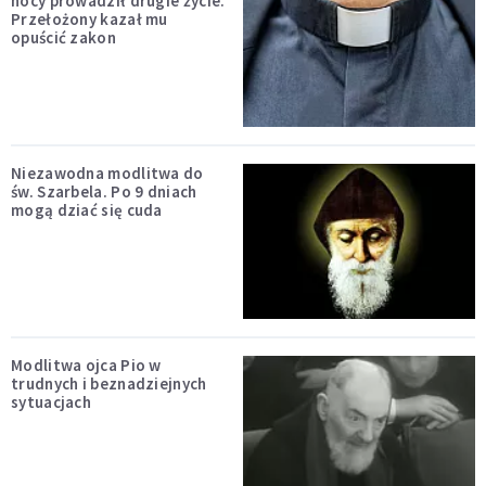
nocy prowadził drugie życie.
Przełożony kazał mu
opuścić zakon
Niezawodna modlitwa do
św. Szarbela. Po 9 dniach
mogą dziać się cuda
Modlitwa ojca Pio w
trudnych i beznadziejnych
sytuacjach