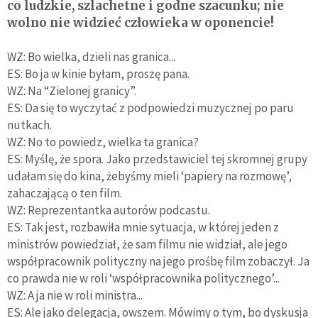
co ludzkie, szlachetne i godne szacunku; nie
wolno nie widzieć człowieka w oponencie!
WZ: Bo wielka, dzieli nas granica...
ES: Bo ja w kinie byłam, proszę pana.
WZ: Na “Zielonej granicy”.
ES: Da się to wyczytać z podpowiedzi muzycznej po paru
nutkach.
WZ: No to powiedz, wielka ta granica?
ES: Myślę, że spora. Jako przedstawiciel tej skromnej grupy
udałam się do kina, żebyśmy mieli ‘papiery na rozmowę’,
zahaczającą o ten film.
WZ: Reprezentantka autorów podcastu.
ES: Tak jest, rozbawiła mnie sytuacja, w której jeden z
ministrów powiedział, że sam filmu nie widział, ale jego
współpracownik polityczny na jego prośbę film zobaczył. Ja
co prawda nie w roli ‘współpracownika politycznego’...
WZ: A ja nie w roli ministra...
ES: Ale jako delegacja, owszem. Mówimy o tym, bo dyskusja