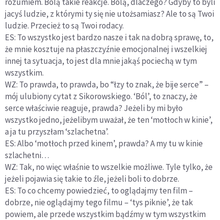
rozumiem. Bolą takie reakcje. Bolą, dlaczego? Gdyby to byli
jacyś ludzie, z którymi ty się nie utożsamiasz? Ale to są Twoi
ludzie. Przecież to są Twoi rodacy.
ES: To wszystko jest bardzo nasze i tak na dobrą sprawę, to,
że mnie kosztuje na płaszczyźnie emocjonalnej i wszelkiej
innej ta sytuacja, to jest dla mnie jakąś pociechą w tym
wszystkim.
WZ: To prawda, to prawda, bo “łzy to znak, że bije serce” –
mój ulubiony cytat z Sikorowskiego. ‘Ból’, to znaczy, że
serce właściwie reaguje, prawda? Jeżeli by mi było
wszystko jedno, jeżelibym uważał, że ten ‘motłoch w kinie’,
a ja tu przyszłam ‘szlachetna’.
ES: Albo ‘motłoch przed kinem’, prawda? A my tu w kinie
szlachetni…
WZ: Tak, no więc właśnie to wszelkie możliwe. Tyle tylko, że
jeżeli pojawia się takie to źle, jeżeli boli to dobrze.
ES: To co chcemy powiedzieć, to oglądajmy ten film –
dobrze, nie oglądajmy tego filmu – ‘tys piknie’, że tak
powiem, ale przede wszystkim bądźmy w tym wszystkim