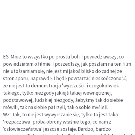
ES: Mnie to wszystko po prostu boli. I powiedziawszy, co
powiedziałam o filmie. I poszedłszy, jak poszłam na ten film
nie utożsamiam się, nie jest mi jakoś blisko do żadnej ze
stron sporu, naprawdę. I będę powtarzać nieskończoność,
że nie jest to demonstracja 'wyższości' i czegokolwiek
takiego, tylko niezgody jakiejś takiej wewnętrznej,
podstawowej, ludzkiej niezgody, żebyśmy tak do siebie
mówili, tak na siebie patrzyli, tak o sobie myśleli.
WZ: Tak, to nie jest wywyższanie się, tylko to jest taka
‘rozpaczliwa’ próba obrony właśnie tego, co nam z
‘człowieczeństwa’ jeszcze zostaje. Bardzo, bardzo