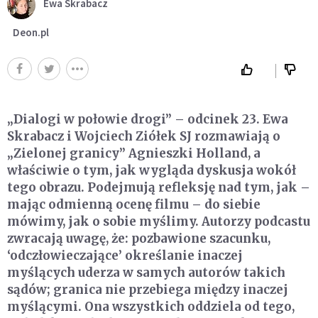
Ewa Skrabacz
Deon.pl
„Dialogi w połowie drogi” – odcinek 23. Ewa
Skrabacz i Wojciech Ziółek SJ rozmawiają o
„Zielonej granicy” Agnieszki Holland, a
właściwie o tym, jak wygląda dyskusja wokół
tego obrazu. Podejmują refleksję nad tym, jak –
mając odmienną ocenę filmu – do siebie
mówimy, jak o sobie myślimy. Autorzy podcastu
zwracają uwagę, że: pozbawione szacunku,
‘odczłowieczające’ określanie inaczej
myślących uderza w samych autorów takich
sądów; granica nie przebiega między inaczej
myślącymi. Ona wszystkich oddziela od tego,