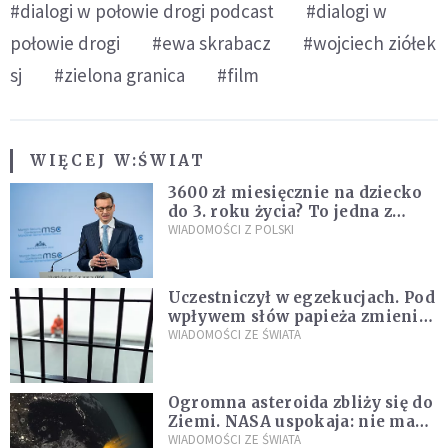
#dialogi w połowie drogi podcast
#dialogi w
połowie drogi
#ewa skrabacz
#wojciech ziółek
sj
#zielona granica
#film
WIĘCEJ W:
ŚWIAT
3600 zł miesięcznie na dziecko
do 3. roku życia? To jedna z
propozycji programu "Rozwój
WIADOMOŚCI Z POLSKI
Plus"
Uczestniczył w egzekucjach. Pod
wpływem słów papieża zmienił
zdanie
WIADOMOŚCI ZE ŚWIATA
Ogromna asteroida zbliży się do
Ziemi. NASA uspokaja: nie ma
zagrożenia
WIADOMOŚCI ZE ŚWIATA