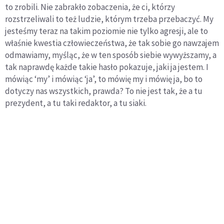
to zrobili. Nie zabrakło zobaczenia, że ci, którzy
rozstrzeliwali to też ludzie, którym trzeba przebaczyć. My
jesteśmy teraz na takim poziomie nie tylko agresji, ale to
właśnie kwestia człowieczeństwa, że tak sobie go nawzajem
odmawiamy, myśląc, że w ten sposób siebie wywyższamy, a
tak naprawdę każde takie hasło pokazuje, jaki ja jestem. I
mówiąc ‘my’ i mówiąc ‘ja’, to mówię my i mówię ja, bo to
dotyczy nas wszystkich, prawda? To nie jest tak, że a tu
prezydent, a tu taki redaktor, a tu siaki.