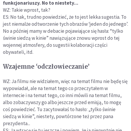
funkcjonariuszy. No to niestety...
WZ: Takie wprost, tak?
ES: No tak, trudno powiedzieć, że to jest lekka sugestia. To
jest niemalże odtworzenie tych obrazów ‘jeden do jednego’.
No a później mamy w debacie pojawiające się hasła: “tylko
świnie siedzą w kinie” nawiązujące znowu wprost do tej
wojennej atmosfery, do sugestii kolaboracji części
obywateli, itd.
Wzajemne ‘odczłowieczanie’
WZ: Ja filmu nie widziałem, więc na temat filmu nie będę się
wypowiadał, ale na temat tego co przeczytałem w
internecie i na temat tego, co inni mówili na temat filmu,
albo zobaczywszy go albo jeszcze przed emisją, to mogę
coś powiedzieć. Tu zacytowałaś to hasło: „tylko świnie
siedzą w kinie”, niestety, powtórzone też przez pana
prezydenta...
ES: Ja wtrącę się tu jeszcze i powiem, że ja pierwotnie nie