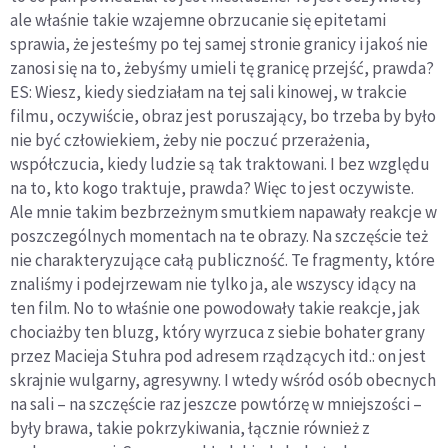
ale właśnie takie wzajemne obrzucanie się epitetami
sprawia, że jesteśmy po tej samej stronie granicy i jakoś nie
zanosi się na to, żebyśmy umieli tę granicę przejść, prawda?
ES: Wiesz, kiedy siedziałam na tej sali kinowej, w trakcie
filmu, oczywiście, obraz jest poruszający, bo trzeba by było
nie być człowiekiem, żeby nie poczuć przerażenia,
współczucia, kiedy ludzie są tak traktowani. I bez względu
na to, kto kogo traktuje, prawda? Więc to jest oczywiste.
Ale mnie takim bezbrzeżnym smutkiem napawały reakcje w
poszczególnych momentach na te obrazy. Na szczęście też
nie charakteryzujące całą publiczność. Te fragmenty, które
znaliśmy i podejrzewam nie tylko ja, ale wszyscy idący na
ten film. No to właśnie one powodowały takie reakcje, jak
chociażby ten bluzg, który wyrzuca z siebie bohater grany
przez Macieja Stuhra pod adresem rządzących itd.: on jest
skrajnie wulgarny, agresywny. I wtedy wśród osób obecnych
na sali – na szczęście raz jeszcze powtórzę w mniejszości –
były brawa, takie pokrzykiwania, łącznie również z