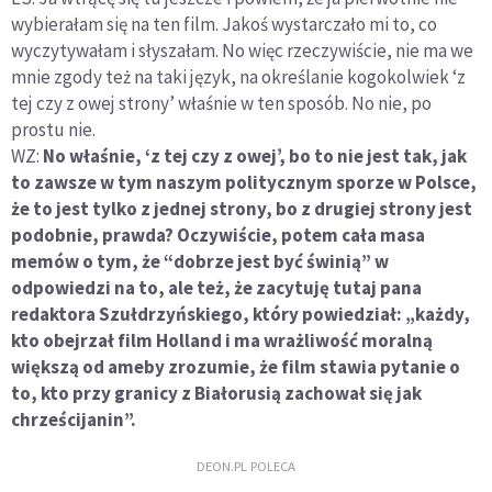
wybierałam się na ten film. Jakoś wystarczało mi to, co
wyczytywałam i słyszałam. No więc rzeczywiście, nie ma we
mnie zgody też na taki język, na określanie kogokolwiek ‘z
tej czy z owej strony’ właśnie w ten sposób. No nie, po
prostu nie.
WZ:
No właśnie, ‘z tej czy z owej’, bo to nie jest tak, jak
to zawsze w tym naszym politycznym sporze w Polsce,
że to jest tylko z jednej strony, bo z drugiej strony jest
podobnie, prawda? Oczywiście, potem cała masa
memów o tym, że “dobrze jest być świnią” w
odpowiedzi na to, ale też, że zacytuję tutaj pana
redaktora Szułdrzyńskiego, który powiedział: „każdy,
kto obejrzał film Holland i ma wrażliwość moralną
większą od ameby zrozumie, że film stawia pytanie o
to, kto przy granicy z Białorusią zachował się jak
chrześcijanin”.
DEON.PL POLECA