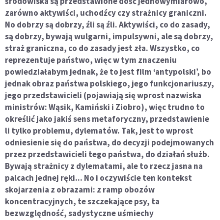
środowiska są przedstawione dość jednowymiarowo,
zarówno aktywiści, uchodźcy czy strażnicy graniczni.
No dobrzy są dobrzy, źli są źli. Aktywiści, co do zasady,
są dobrzy, bywają wulgarni, impulsywni, ale są dobrzy,
straż graniczna, co do zasady jest zła. Wszystko, co
reprezentuje państwo, więc w tym znaczeniu
powiedziałabym jednak, że to jest film ‘antypolski’, bo
jednak obraz państwa polskiego, jego funkcjonariuszy,
jego przedstawicieli (pojawiają się wprost nazwiska
ministrów: Wąsik, Kamiński i Ziobro), więc trudno to
określić jako jakiś sens metaforyczny, przedstawienie
li tylko problemu, dylematów. Tak, jest to wprost
odniesienie się do państwa, do decyzji podejmowanych
przez przedstawicieli tego państwa, do działań służb.
Bywają strażnicy z dylematami, ale to rzecz jasna na
palcach jednej ręki... No i oczywiście ten kontekst
skojarzenia z obrazami: z ramp obozów
koncentracyjnych, te szczekające psy, ta
bezwzględność, sadystyczne uśmiechy