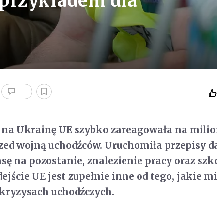
 przykładem dla
i na Ukrainę UE szybko zareagowała na mili
zed wojną uchodźców. Uruchomiła przepisy d
ę na pozostanie, znalezienie pracy oraz szko
dejście UE jest zupełnie inne od tego, jakie m
 kryzysach uchodźczych.