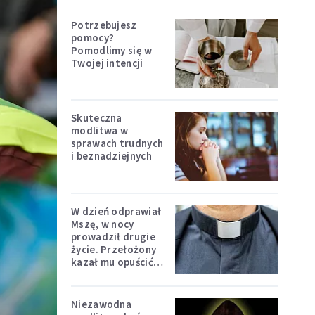
Potrzebujesz
pomocy?
Pomodlimy się w
Twojej intencji
Skuteczna
modlitwa w
sprawach trudnych
i beznadziejnych
W dzień odprawiał
Mszę, w nocy
prowadził drugie
życie. Przełożony
kazał mu opuścić
zakon
Niezawodna