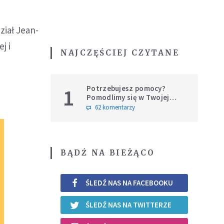
ział Jean-
j i
NAJCZĘŚCIEJ CZYTANE
Potrzebujesz pomocy?
1
Pomodlimy się w Twojej
intencji
62 komentarzy
BĄDŹ NA BIEŻĄCO
ŚLEDŹ NAS NA FACEBOOKU
ŚLEDŹ NAS NA TWITTERZE