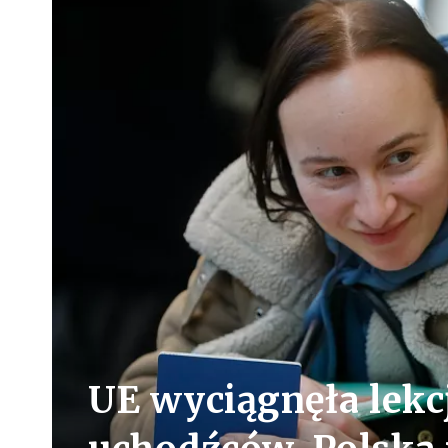
UE wyciągnęła lekc