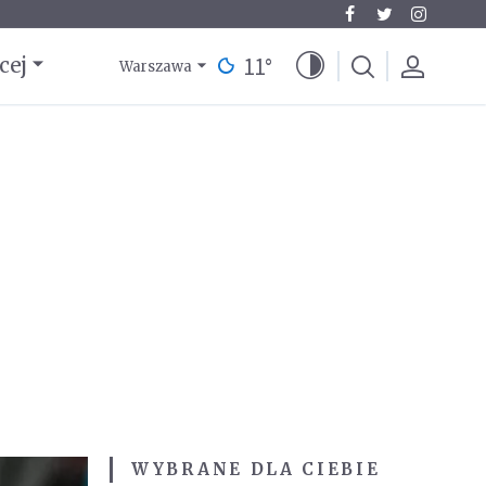
11
°
cej
Warszawa
WYBRANE DLA CIEBIE