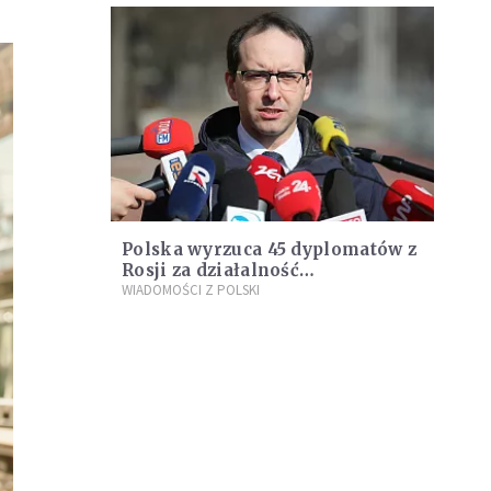
Polska wyrzuca 45 dyplomatów z
Rosji za działalność
wywiadowczą
WIADOMOŚCI Z POLSKI