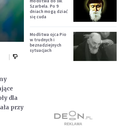
modlitwa do św.
Szarbela. Po 9
dniach mogą dziać
się cuda
Modlitwa ojca Pio
w trudnych i
beznadziejnych
sytuacjach
ony
ające
ły dla
iała przy