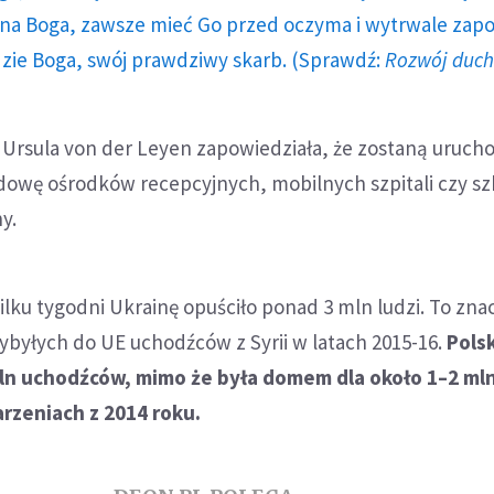
a Boga, zawsze mieć Go przed oczyma i wytrwale zap
dzie Boga, swój prawdziwy skarb. (Sprawdź:
Rozwój duc
Ursula von der Leyen zapowiedziała, że zostaną uruc
dowę ośrodków recepcyjnych, mobilnych szpitali czy sz
y.
ilku tygodni Ukrainę opuściło ponad 3 mln ludzi. To zna
rzybyłych do UE uchodźców z Syrii w latach 2015-16.
Pols
mln uchodźców, mimo że była domem dla około 1–2 ml
rzeniach z 2014 roku.