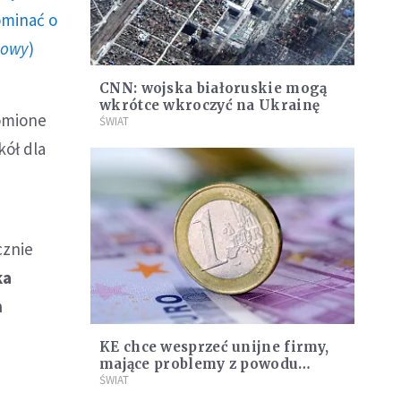
ominać o
howy
)
CNN: wojska białoruskie mogą
wkrótce wkroczyć na Ukrainę
homione
ŚWIAT
kół dla
cznie
ka
n
KE chce wesprzeć unijne firmy,
mające problemy z powodu
sankcji nałożonych na Rosję
ŚWIAT