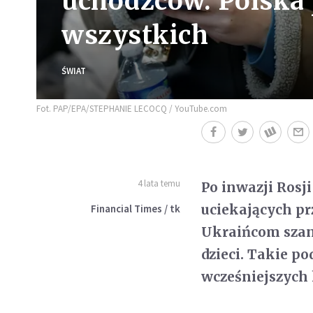
uchodźców. Polska
wszystkich
ŚWIAT
Fot. PAP/EPA/STEPHANIE LECOCQ / YouTube.com
4 lata temu
Po inwazji Rosj
uciekających pr
Financial Times / tk
Ukraińcom szans
dzieci. Takie po
wcześniejszych