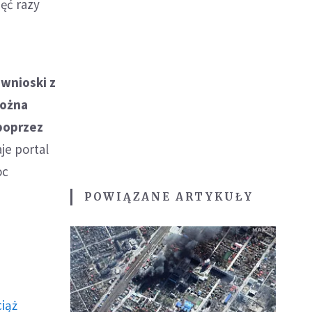
ięć razy
 wnioski z
Można
poprzez
je portal
oc
POWIĄZANE ARTYKUŁY
ciąż