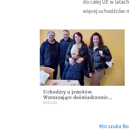
do całej UE w latac
więcej uchodźców ni
Uchodźcy u jezuitów.
Wzruszające doświadczenie
gościnności
KOŚCIÓŁ
Kto szuka Bo