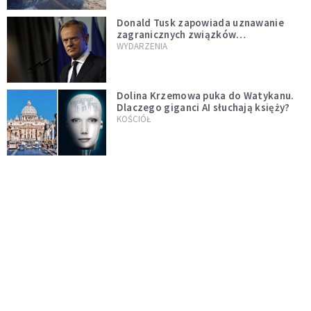
Donald Tusk zapowiada uznawanie
zagranicznych związków
jednopłciowych. "Państwo oblało ten
WYDARZENIA
test"
Dolina Krzemowa puka do Watykanu.
Dlaczego giganci AI słuchają księży?
KOŚCIÓŁ