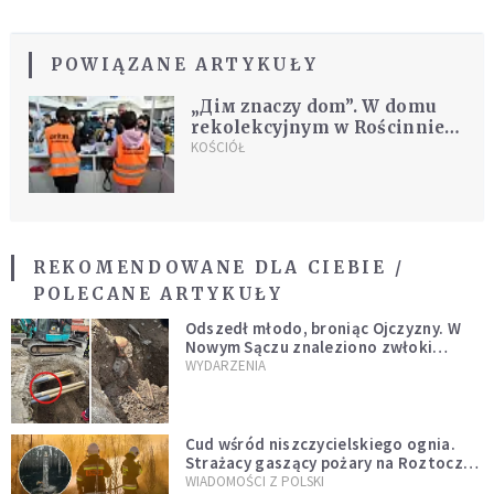
POWIĄZANE ARTYKUŁY
„Дім znaczy dom”. W domu
rekolekcyjnym w Rościnnie
mieszka 68 Ukraińców
KOŚCIÓŁ
REKOMENDOWANE DLA CIEBIE /
POLECANE ARTYKUŁY
Odszedł młodo, broniąc Ojczyzny. W
Nowym Sączu znaleziono zwłoki
mężczyzny z czasów potopu
WYDARZENIA
szwedzkiego
Cud wśród niszczycielskiego ognia.
Strażacy gaszący pożary na Roztoczu
opublikowali niezwykłe zdjęcie
WIADOMOŚCI Z POLSKI