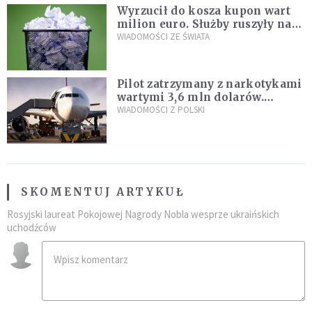
Wyrzucił do kosza kupon wart
milion euro. Służby ruszyły na
poszukiwania
WIADOMOŚCI ZE ŚWIATA
Pilot zatrzymany z narkotykami
wartymi 3,6 mln dolarów.
Śledczy podejrzewają, że latał
WIADOMOŚCI Z POLSKI
pod ich wpływem
SKOMENTUJ ARTYKUŁ
Rosyjski laureat Pokojowej Nagrody Nobla wesprze ukraińskich
uchodźców