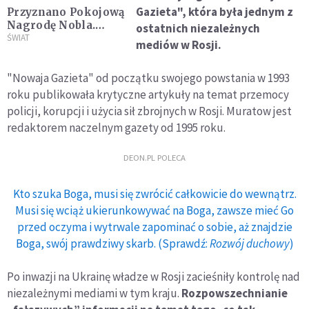
Gazieta", która była jednym z
Przyznano Pokojową
Nagrodę Nobla.
ostatnich niezależnych
Trafiła do
ŚWIAT
mediów w Rosji.
dziennikarzy z
Filipin i Rosji
"Nowaja Gazieta" od początku swojego powstania w 1993
roku publikowała krytyczne artykuły na temat przemocy
policji, korupcji i użycia sił zbrojnych w Rosji. Muratow jest
redaktorem naczelnym gazety od 1995 roku.
DEON.PL POLECA
Kto szuka Boga, musi się zwrócić całkowicie do wewnątrz.
Musi się wciąż ukierunkowywać na Boga, zawsze mieć Go
przed oczyma i wytrwale zapominać o sobie, aż znajdzie
Boga, swój prawdziwy skarb. (Sprawdź:
Rozwój duchowy
)
Po inwazji na Ukrainę władze w Rosji zacieśniły kontrolę nad
niezależnymi mediami w tym kraju.
Rozpowszechnianie