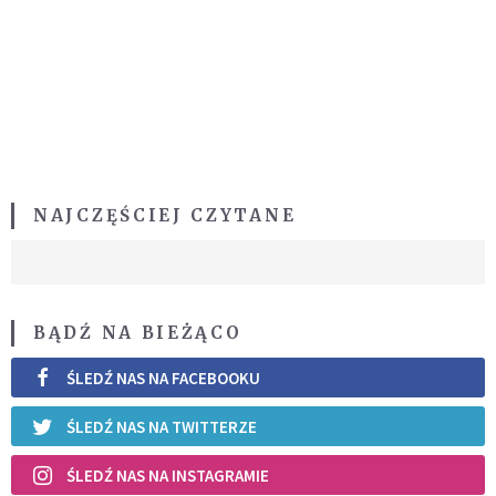
NAJCZĘŚCIEJ CZYTANE
BĄDŹ NA BIEŻĄCO
ŚLEDŹ NAS NA FACEBOOKU
ŚLEDŹ NAS NA TWITTERZE
ŚLEDŹ NAS NA INSTAGRAMIE