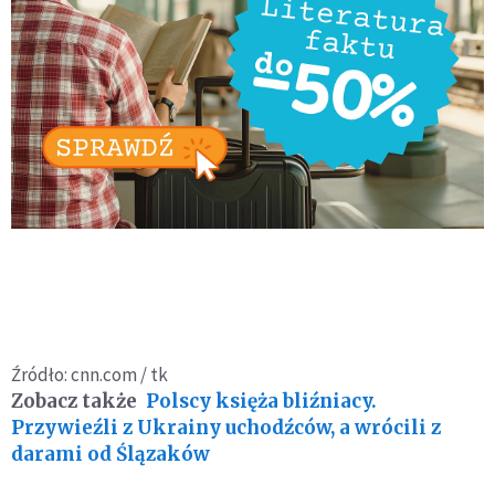
Źródło: cnn.com / tk
Zobacz także
Polscy księża bliźniacy.
Przywieźli z Ukrainy uchodźców, a wrócili z
darami od Ślązaków