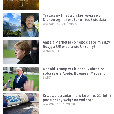
Tragiczny finał górskiej wyprawy.
Diakon zginął w ataku niedźwiedzia
WIADOMOŚCI ZE ŚWIATA
Angela Merkel jako negocjator między
Rosją a UE w sprawie Ukrainy?
WYDARZENIA
Donald Trump w Chinach. Zabrał ze
sobą szefa Apple, Boeinga, Mety i
Muska
ŚWIAT
Krwawa strzelanina w Lubinie. 21-letni
podejrzany wciąż na wolności
WIADOMOŚCI Z POLSKI