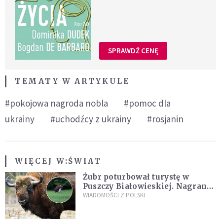
SPRAWDŹ CENĘ
TEMATY W ARTYKULE
#pokojowa nagroda nobla
#pomoc dla
ukrainy
#uchodźcy z ukrainy
#rosjanin
WIĘCEJ W:
ŚWIAT
Żubr poturbował turystę w
Puszczy Białowieskiej. Nagranie
daje do myślenia
WIADOMOŚCI Z POLSKI