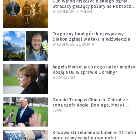
Cud wśród niszczycielskiego ognia.
Strażacy gaszący pożary na Roztoczu
opublikowali niezwykłe zdjęcie
WIADOMOŚCI Z POLSKI
Tragiczny finał górskiej wyprawy.
Diakon zginął w ataku niedźwiedzia
WIADOMOŚCI ZE ŚWIATA
Angela Merkel jako negocjator między
Rosją a UE w sprawie Ukrainy?
WYDARZENIA
Donald Trump w Chinach. Zabrał ze
sobą szefa Apple, Boeinga, Mety i
Muska
ŚWIAT
Krwawa strzelanina w Lubinie. 21-letni
podejrzany wciąż na wolności