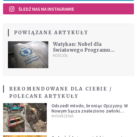
ŚLEDŹ NAS NA INSTAGRAMIE
POWIĄZANE ARTYKUŁY
Watykan: Nobel dla
Światowego Programu
Żywnościowego ważnym
KOŚCIÓŁ
sygnałem dla świata
REKOMENDOWANE DLA CIEBIE /
POLECANE ARTYKUŁY
Odszedł młodo, broniąc Ojczyzny. W
Nowym Sączu znaleziono zwłoki
mężczyzny z czasów potopu
WYDARZENIA
szwedzkiego