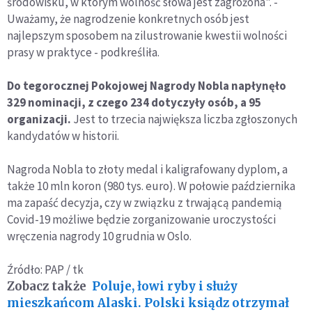
środowisku, w którym wolność słowa jest zagrożona". -
Uważamy, że nagrodzenie konkretnych osób jest
najlepszym sposobem na zilustrowanie kwestii wolności
prasy w praktyce - podkreśliła.
Do tegorocznej Pokojowej Nagrody Nobla napłynęło
329 nominacji, z czego 234 dotyczyły osób, a 95
organizacji.
Jest to trzecia największa liczba zgłoszonych
kandydatów w historii.
Nagroda Nobla to złoty medal i kaligrafowany dyplom, a
także 10 mln koron (980 tys. euro). W połowie października
ma zapaść decyzja, czy w związku z trwającą pandemią
Covid-19 możliwe będzie zorganizowanie uroczystości
wręczenia nagrody 10 grudnia w Oslo.
Źródło: PAP / tk
Zobacz także
Poluje, łowi ryby i służy
mieszkańcom Alaski. Polski ksiądz otrzymał