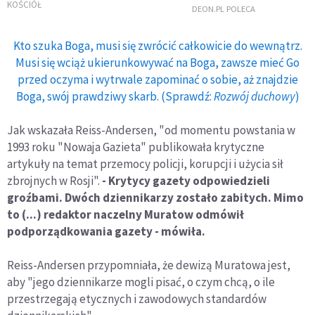
członkiem
KOŚCIÓŁ
DEON.PL POLECA
Papieskiej Akademii
Nauk
Kto szuka Boga, musi się zwrócić całkowicie do wewnątrz.
Musi się wciąż ukierunkowywać na Boga, zawsze mieć Go
przed oczyma i wytrwale zapominać o sobie, aż znajdzie
Boga, swój prawdziwy skarb. (Sprawdź:
Rozwój duchowy
)
Jak wskazała Reiss-Andersen, "od momentu powstania w
1993 roku "Nowaja Gazieta" publikowała krytyczne
artykuły na temat przemocy policji, korupcji i użycia sił
zbrojnych w Rosji".
- Krytycy gazety odpowiedzieli
groźbami. Dwóch dziennikarzy zostało zabitych. Mimo
to (...) redaktor naczelny Muratow odmówił
podporządkowania gazety - mówiła.
Reiss-Andersen przypomniała, że dewizą Muratowa jest,
aby "jego dziennikarze mogli pisać, o czym chcą, o ile
przestrzegają etycznych i zawodowych standardów