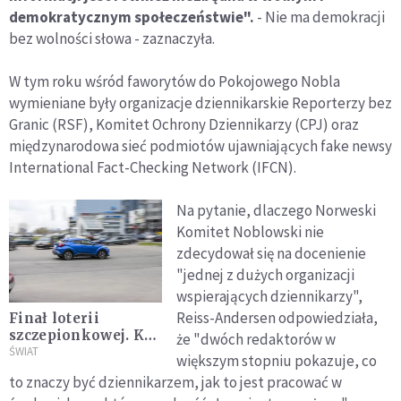
demokratycznym społeczeństwie".
- Nie ma demokracji
bez wolności słowa - zaznaczyła.
W tym roku wśród faworytów do Pokojowego Nobla
wymieniane były organizacje dziennikarskie Reporterzy bez
Granic (RSF), Komitet Ochrony Dziennikarzy (CPJ) oraz
międzynarodowa sieć podmiotów ujawniających fake newsy
International Fact-Checking Network (IFCN).
Na pytanie, dlaczego Norweski
Komitet Noblowski nie
zdecydował się na docenienie
"jednej z dużych organizacji
wspierających dziennikarzy",
Reiss-Andersen odpowiedziała,
Finał loterii
szczepionkowej. Kto
że "dwóch redaktorów w
zdobył nagrodę?
ŚWIAT
większym stopniu pokazuje, co
Gdzie sprawdzić
to znaczy być dziennikarzem, jak to jest pracować w
wyniki?