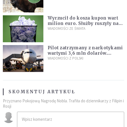
Wyrzucił do kosza kupon wart
milion euro. Służby ruszyły na
poszukiwania
WIADOMOŚCI ZE ŚWIATA
Pilot zatrzymany z narkotykami
wartymi 3,6 mln dolarów.
Śledczy podejrzewają, że latał
WIADOMOŚCI Z POLSKI
pod ich wpływem
SKOMENTUJ ARTYKUŁ
Przyznano Pokojową Nagrodę Nobla. Trafiła do dziennikarzy z Filipin i
Rosji