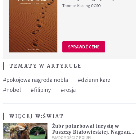
Thomas Keating OCSO
SPRAWDŹ CENĘ
TEMATY W ARTYKULE
#pokojowa nagroda nobla
#dziennikarz
#nobel
#filipiny
#rosja
WIĘCEJ W:
ŚWIAT
Żubr poturbował turystę w
Puszczy Białowieskiej. Nagranie
daje do myślenia
WIADOMOŚCI Z POLSKI