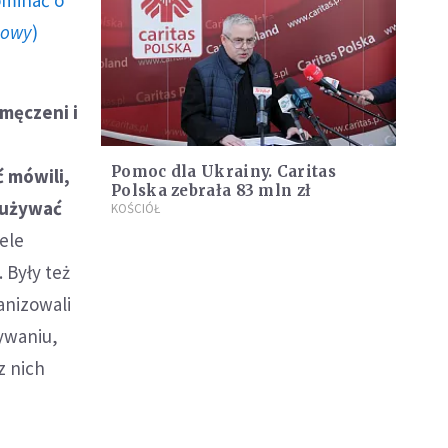
howy
)
zmęczeni i
.
Pomoc dla Ukrainy. Caritas
 mówili,
Polska zebrała 83 mln zł
adużywać
KOŚCIÓŁ
ele
 Były też
ganizowali
mywaniu,
z nich