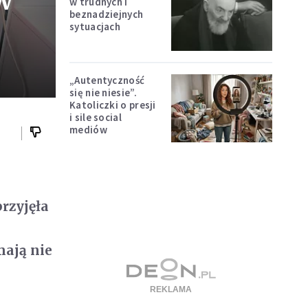
w
w trudnych i
beznadziejnych
sytuacjach
„Autentyczność
się nie niesie”.
Katoliczki o presji
i sile social
mediów
przyjęła
mają nie