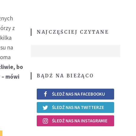
óżnych
órzy z
NAJCZĘŚCIEJ CZYTANE
kilka
asu na
dwoma
żliwie, bo
BĄDŹ NA BIEŻĄCO
y – mówi
ŚLEDŹ NAS NA FACEBOOKU
ŚLEDŹ NAS NA TWITTERZE
ŚLEDŹ NAS NA INSTAGRAMIE