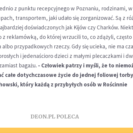
rednio z punktu recepcyjnego w Poznaniu, rodzinami, w
ach, transportem, jaki udało się zorganizować. Są z r
najbardziej doświadczonych jak Kijów czy Charków. Niekt
o z reklamówką, do której wrzucili to, co zdążyli, często 
 albo przypadkowych rzeczy. Gdy się ucieka, nie ma cz
rosłych i jedenaścioro dzieci z małymi plecaczkami i 
zamiast bagażu.
- Człowiek patrzy i myśli, że to niemo
ć całe dotychczasowe życie do jednej foliowej torb
howski, który każdą z przybyłych osób w Rościnnie
DEON.PL POLECA