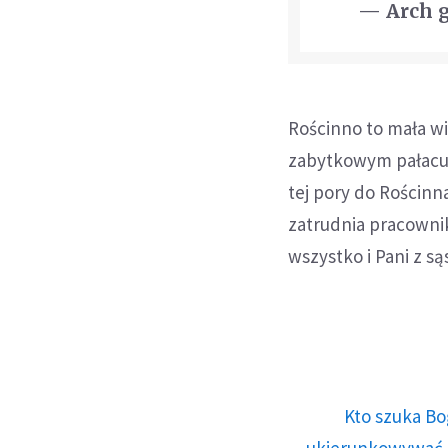
— Arch 
Rościnno to mała w
zabytkowym pałacu z
tej pory do Rościnn
zatrudnia pracownik
wszystko i Pani z s
Kto szuka Bo
ukierunkowywać n