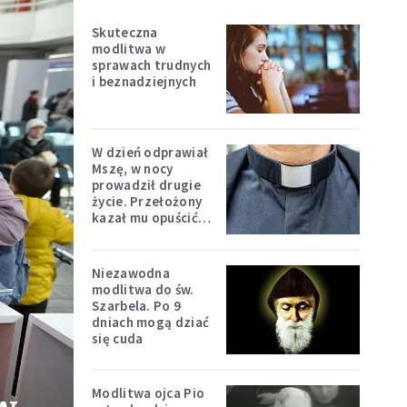
Skuteczna
modlitwa w
sprawach trudnych
i beznadziejnych
W dzień odprawiał
Mszę, w nocy
prowadził drugie
życie. Przełożony
kazał mu opuścić
zakon
Niezawodna
modlitwa do św.
Szarbela. Po 9
dniach mogą dziać
się cuda
Modlitwa ojca Pio