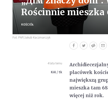
„Дім znaczy dom”.
Rościnnie mieszka
KOŚCIÓŁ
Fot. PAP/Jakub Kaczmarczyk
4 lata temu
Archidiecezjaln
placówek koście
KAI / tk
największą grup
mieszka tam 68 
więcej niż rok.