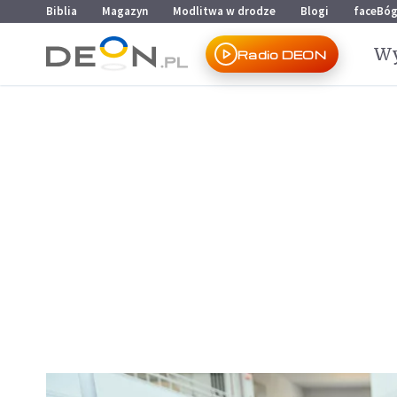
Przejdź do menu głównego
Przejdź do treści
Biblia
Magazyn
Modlitwa w drodze
Blogi
faceBó
Wy
Radio DEON