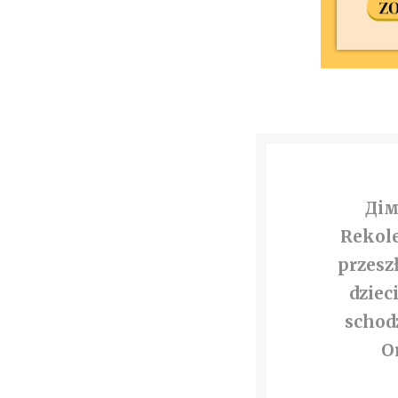
Дім
Rekol
przesz
dziec
schodz
O