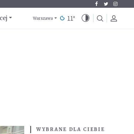
11
°
cej
Warszawa
WYBRANE DLA CIEBIE