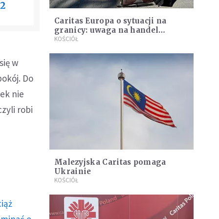
22
Caritas Europa o sytuacji na
granicy: uwaga na handel
ludźmi
KOŚCIÓŁ
się w
pokój. Do
dek nie
zyli robi
Malezyjska Caritas pomaga
Ukrainie
KOŚCIÓŁ
ciąż
ominać o