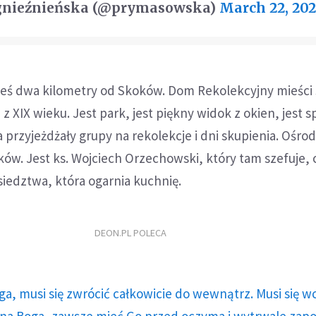
gnieźnieńska (@prymasowska)
March 22, 20
ieś dwa kilometry od Skoków. Dom Rekolekcyjny mieści 
 XIX wieku. Jest park, jest piękny widok z okien, jest s
a przyjeżdżały grupy na rekolekcje i dni skupienia. Ośro
ów. Jest ks. Wojciech Orzechowski, który tam szefuje, c
ąsiedztwa, która ogarnia kuchnię.
DEON.PL POLECA
ga, musi się zwrócić całkowicie do wewnątrz. Musi się w
a Boga, zawsze mieć Go przed oczyma i wytrwale zap