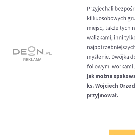
Przyjechali bezpoś
kilkuosobowych grup
miejsc, także tych 
walizkami, inni tylk
najpotrzebniejszych
myślenie. Dwójka do
foliowymi workami 
jak można spakowa
ks. Wojciech Orzec
przyjmował.