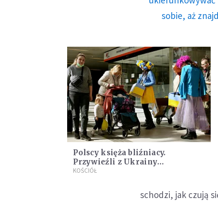
sobie, aż znaj
Polscy księża bliźniacy.
Przywieźli z Ukrainy
uchodźców, a wrócili z darami
KOŚCIÓŁ
od Ślązaków
schodzi, jak czują s