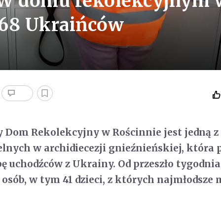
 W domu rekolekcyjnym 
 68 Ukraińców
y Dom Rekolekcyjny w Rościnnie jest jedną z
lnych w archidiecezji gnieźnieńskiej, która 
ę uchodźców z Ukrainy. Od przeszło tygodnia
osób, w tym 41 dzieci, z których najmłodsze 