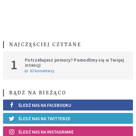
NAJCZĘŚCIEJ CZYTANE
1
Potrzebujesz pomocy? Pomodlimy się w Twojej
intencji
62 komentarzy
BĄDŹ NA BIEŻĄCO
ŚLEDŹ NAS NA FACEBOOKU
ŚLEDŹ NAS NA TWITTERZE
ŚLEDŹ NAS NA INSTAGRAMIE