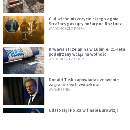
szwedzkiego
Cud wśród niszczycielskiego ognia.
Strażacy gaszący pożary na Roztoczu
opublikowali niezwykłe zdjęcie
WIADOMOŚCI Z POLSKI
Krwawa strzelanina w Lubinie. 21-letni
podejrzany wciąż na wolności
WIADOMOŚCI Z POLSKI
Donald Tusk zapowiada uznawanie
zagranicznych związków
jednopłciowych. "Państwo oblało ten
WYDARZENIA
test"
Udało się! Polka w finale Eurowizji
WIADOMOŚCI Z POLSKI