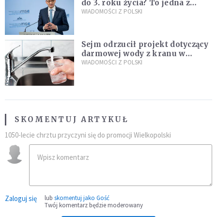
do 3. roku życia? To jedna z
propozycji programu "Rozwój
WIADOMOŚCI Z POLSKI
Plus"
Sejm odrzucił projekt dotyczący
darmowej wody z kranu w
restauracjach
WIADOMOŚCI Z POLSKI
SKOMENTUJ ARTYKUŁ
1050-lecie chrztu przyczyni się do promocji Wielkopolski
Zaloguj się
lub
skomentuj jako Gość
Twój komentarz będzie moderowany