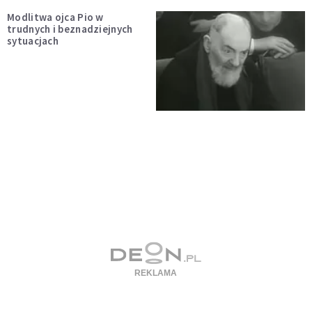
Modlitwa ojca Pio w
trudnych i beznadziejnych
sytuacjach