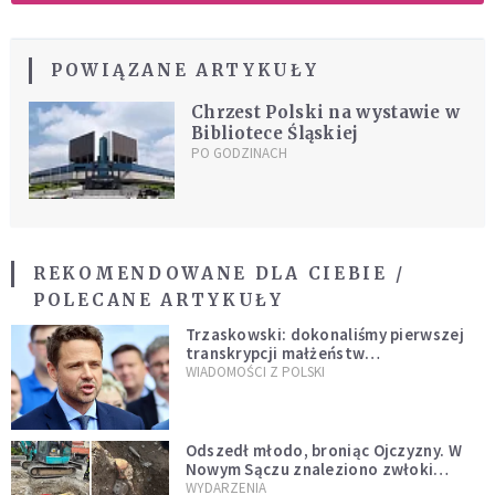
POWIĄZANE ARTYKUŁY
Chrzest Polski na wystawie w
Bibliotece Śląskiej
PO GODZINACH
REKOMENDOWANE DLA CIEBIE /
POLECANE ARTYKUŁY
Trzaskowski: dokonaliśmy pierwszej
transkrypcji małżeństw
jednopłciowych. “Tak jak
WIADOMOŚCI Z POLSKI
zapowiadałem, bez zwłoki,
natychmiast”
Odszedł młodo, broniąc Ojczyzny. W
Nowym Sączu znaleziono zwłoki
mężczyzny z czasów potopu
WYDARZENIA