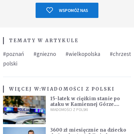
WSPOMÓŻ NAS
TEMATY W ARTYKULE
#poznań
#gniezno
#wielkopolska
#chrzest
polski
WIĘCEJ W:
WIADOMOŚCI Z POLSKI
15-latek w ciężkim stanie po
ataku w Kamiennej Górze.
Policja zatrzymała dwóch
WIADOMOŚCI Z POLSKI
nastolatków
3600 zł miesięcznie na dziecko