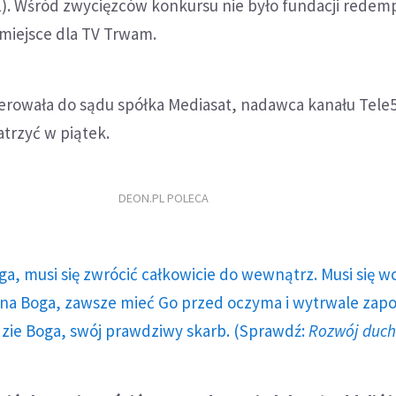
1). Wśród zwycięzców konkursu nie było fundacji redemp
o miejsce dla TV Trwam.
erowała do sądu spółka Mediasat, nadawca kanału Tele5
trzyć w piątek.
DEON.PL POLECA
ga, musi się zwrócić całkowicie do wewnątrz. Musi się w
a Boga, zawsze mieć Go przed oczyma i wytrwale zap
dzie Boga, swój prawdziwy skarb. (Sprawdź:
Rozwój duc