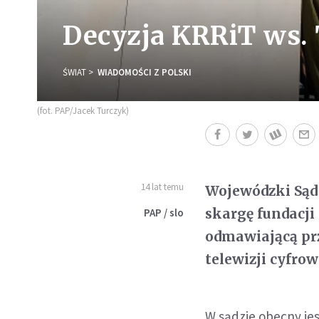
Decyzja KRRiT ws.
ŚWIAT
WIADOMOŚCI Z POLSKI
(fot. PAP/Jacek Turczyk)
14 lat temu
Wojewódzki Sąd
skargę fundacji
PAP / slo
odmawiającą pr
telewizji cyfro
W sądzie obecny jes