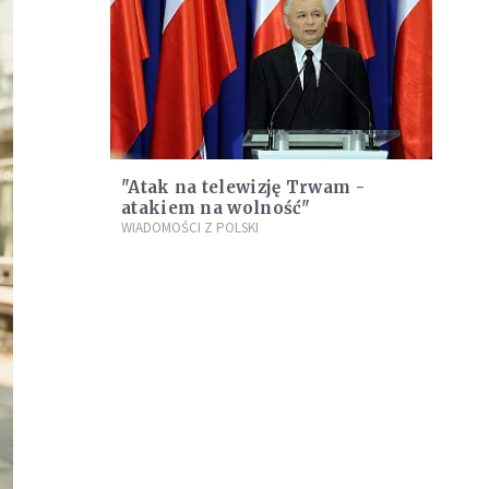
"Atak na telewizję Trwam -
atakiem na wolność"
WIADOMOŚCI Z POLSKI