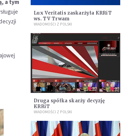
ą, a tym
sługuje
Lux Veritatis zaskarżyła KRRiT
ws. TV Trwam
decyzji
WIADOMOŚCI Z POLSKI
ajowej
Druga spółka skarży decyzję
KRRiT
WIADOMOŚCI Z POLSKI