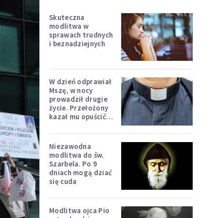
Skuteczna
modlitwa w
sprawach trudnych
i beznadziejnych
W dzień odprawiał
Mszę, w nocy
prowadził drugie
życie. Przełożony
kazał mu opuścić
zakon
Niezawodna
modlitwa do św.
Szarbela. Po 9
dniach mogą dziać
się cuda
Modlitwa ojca Pio