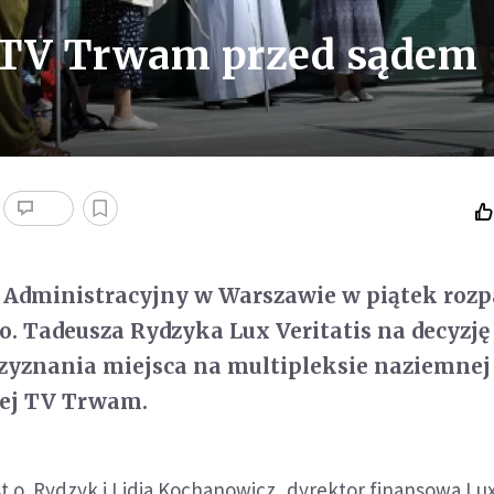
 TV Trwam przed sądem
 Administracyjny w Warszawie w piątek rozp
 o. Tadeusza Rydzyka Lux Veritatis na decyzję
zyznania miejsca na multipleksie naziemnej
wej TV Trwam.
t o. Rydzyk i Lidia Kochanowicz, dyrektor finansowa Lux 