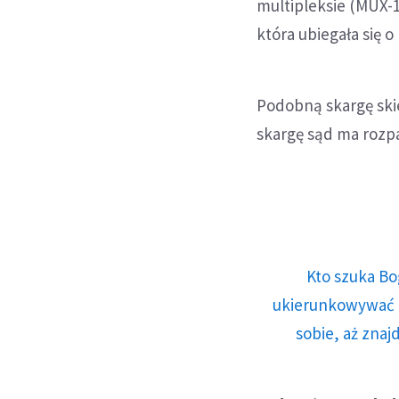
multipleksie (MUX-
która ubiegała się 
Podobną skargę ski
skargę sąd ma rozpa
Kto szuka Bo
ukierunkowywać n
sobie, aż znaj