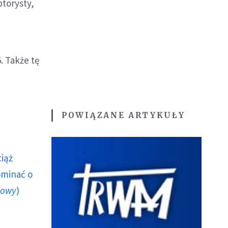
torysty,
. Także tę
POWIĄZANE ARTYKUŁY
ciąż
ominać o
howy
)