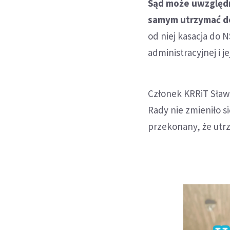
Sąd może uwzględni
samym utrzymać de
od niej kasacja do 
administracyjnej i j
Członek KRRiT Sław
Rady nie zmieniło s
przekonany, że utr