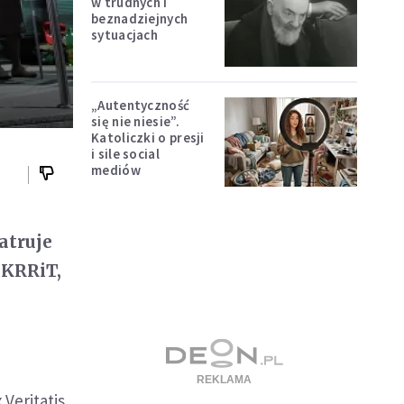
w trudnych i
beznadziejnych
sytuacjach
„Autentyczność
się nie niesie”.
Katoliczki o presji
i sile social
mediów
atruje
 KRRiT,
Veritatis,