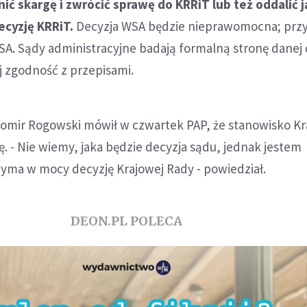
ć skargę i zwrócić sprawę do KRRiT lub też oddalić j
cyzję KRRiT.
Decyzja WSA będzie nieprawomocna; przy
NSA. Sądy administracyjne badają formalną stronę danej 
ej zgodność z przepisami.
omir Rogowski mówił w czwartek PAP, że stanowisko Kr
ię. - Nie wiemy, jaka będzie decyzja sądu, jednak jestem
zyma w mocy decyzję Krajowej Rady - powiedział.
DEON.PL POLECA