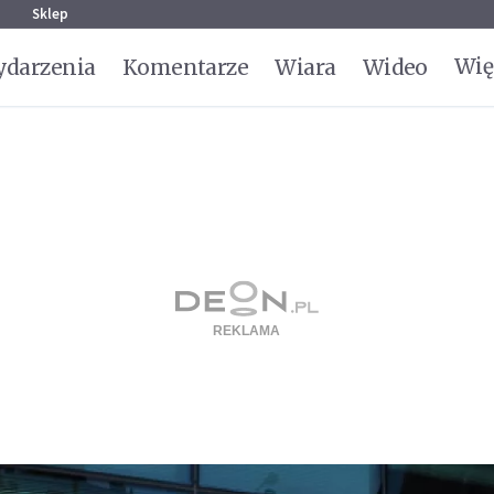
g
Sklep
Wię
darzenia
Komentarze
Wiara
Wideo