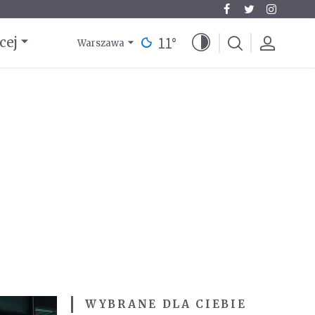
11
°
cej
Warszawa
WYBRANE DLA CIEBIE