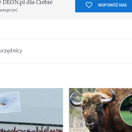
DEON.pl dla Ciebie
WSPOMÓŻ NAS
 wesprzeć.
urzędnicy