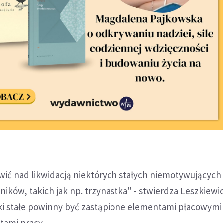
wić nad likwidacją niektórych stałych niemotywujących
ików, takich jak np. trzynastka" - stwierdza Leszkiewic
ki stałe powinny być zastąpione elementami płacowymi
tami pracy.