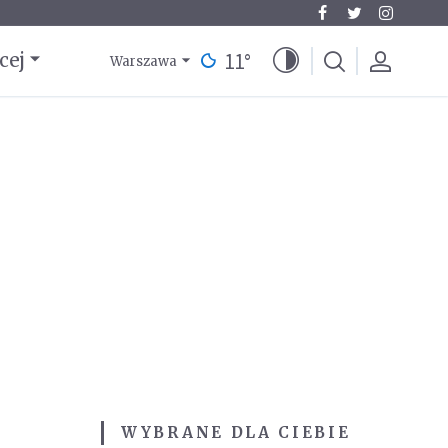
11
°
cej
Warszawa
WYBRANE DLA CIEBIE