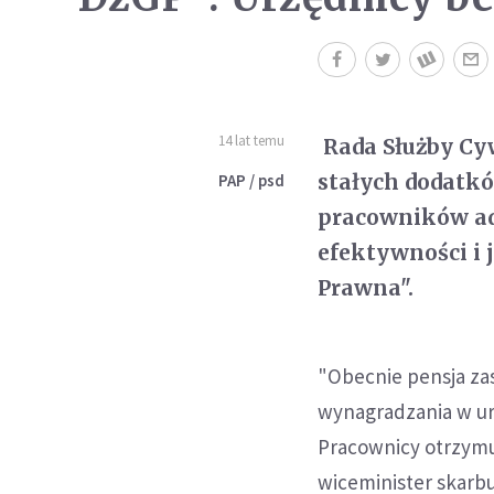
14 lat temu
Rada Służby Cyw
stałych dodatkó
PAP / psd
pracowników adm
efektywności i 
Prawna".
"Obecnie pensja za
wynagradzania w urz
Pracownicy otrzymu
wiceminister skarb