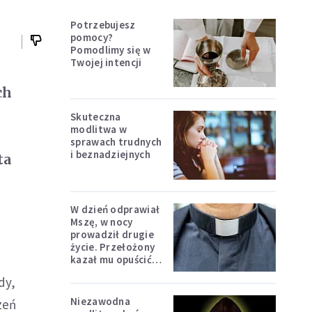
Potrzebujesz
pomocy?
Pomodlimy się w
Twojej intencji
ch
Skuteczna
modlitwa w
sprawach trudnych
i beznadziejnych
ta
W dzień odprawiał
Mszę, w nocy
prowadził drugie
życie. Przełożony
kazał mu opuścić
zakon
dy,
Niezawodna
zeń