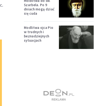
modlitwa do św.
c.
Szarbela. Po 9
dniach mogą dziać
się cuda
Modlitwa ojca Pio
w trudnych i
beznadziejnych
sytuacjach