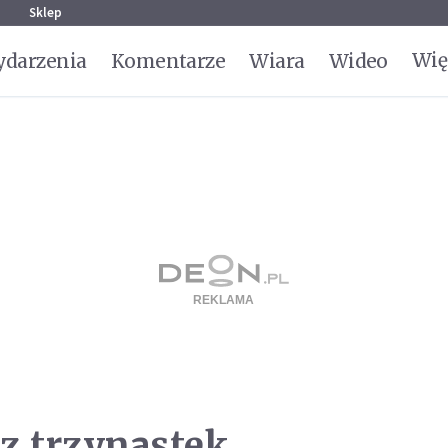
g
Sklep
Wię
darzenia
Komentarze
Wiara
Wideo
z trzynastek