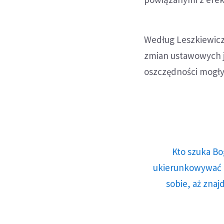
Według Leszkiewic
zmian ustawowych j
oszczędności mogły
Kto szuka Bo
ukierunkowywać n
sobie, aż znaj