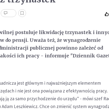
ilnej postuluje likwidację trzynastek i inny
w do pensji. Uważa też, że wynagrodzenie
inistracji publicznej powinno zależeć od
jakości ich pracy - informuje "Dziennik Gaze
sadnicza jest głównym i najważniejszym elementem
ędach i nie jest ona powiązana z efektywnością pracy.
ją ją za samo przychodzenie do urzędu" - mówi szef Ra
u Adam Leszkiewicz. Chce on zmienić system wynagrod