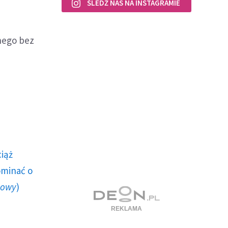
ŚLEDŹ NAS NA INSTAGRAMIE
nego bez
ciąż
ominać o
howy
)