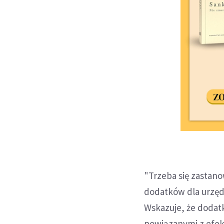
"Trzeba się zastano
dodatków dla urzędn
Wskazuje, że dodat
powiązanymi z efek