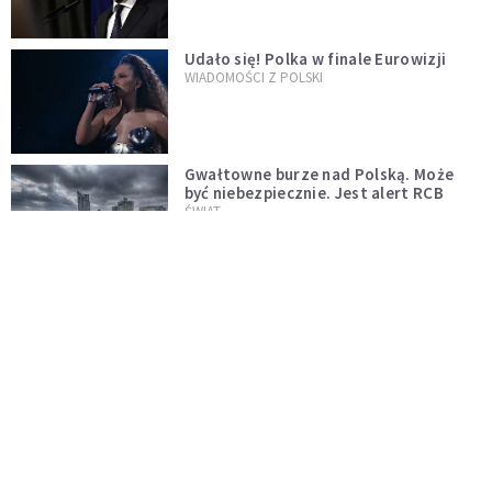
Udało się! Polka w finale Eurowizji
WIADOMOŚCI Z POLSKI
Gwałtowne burze nad Polską. Może
być niebezpiecznie. Jest alert RCB
ŚWIAT
Nie żyje gwiazda "Barw szczęścia".
"Mam nadzieję, że spotkała się już z
Bogiem, którego tak bardzo kochała"
WYDARZENIA