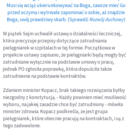
Musi się wciąż ukierunkowywać na Boga, zawsze mieć Go
przed oczyma i wytrwale zapominać o sobie, aż znajdzie
Boga, swój prawdziwy skarb. (Sprawdź:
Rozwój duchowy
)
W piątek Sejm uchwalił ustawę o działalności leczniczej,
która precyzuje przepisy dotyczące zatrudniania
pielęgniarek w szpitalach w tej formie. Początkowa w
projekcie ustawy zapisano, że pielęgniarki będą mogły być
zatrudniane wyłącznie na podstawie umowy o pracę,
jednak PO zgłosiła poprawkę, która dopuściła także
zatrudnienie na podstawie kontraktów.
Zdaniem minister Kopacz, brak takiego rozwiązania byłby
niezgodny z konstytucją. - Każdy powinien mieć możliwość
wyboru, na jakiej zasadzie chce być zatrudniony - mówiła
minister zdrowia. Kopacz podkreśla, że jest grupa
pielęgniarek, które obecnie pracują na kontraktach, i są z
tego zadowolone.