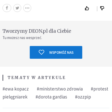
Tworzymy DEON.pl dla Ciebie
Tu możesz nas wesprzeć.
WSPOMÓŻ NAS
TEMATY W ARTYKULE
#ewa kopacz
#ministerstwo zdrowia
#protest
pielęgniarek
#dorota gardias
#ozzpip