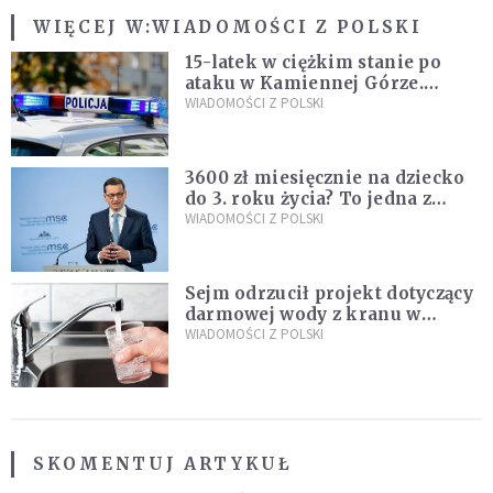
WIĘCEJ W:
WIADOMOŚCI Z POLSKI
15-latek w ciężkim stanie po
ataku w Kamiennej Górze.
Policja zatrzymała dwóch
WIADOMOŚCI Z POLSKI
nastolatków
3600 zł miesięcznie na dziecko
do 3. roku życia? To jedna z
propozycji programu "Rozwój
WIADOMOŚCI Z POLSKI
Plus"
Sejm odrzucił projekt dotyczący
darmowej wody z kranu w
restauracjach
WIADOMOŚCI Z POLSKI
SKOMENTUJ ARTYKUŁ