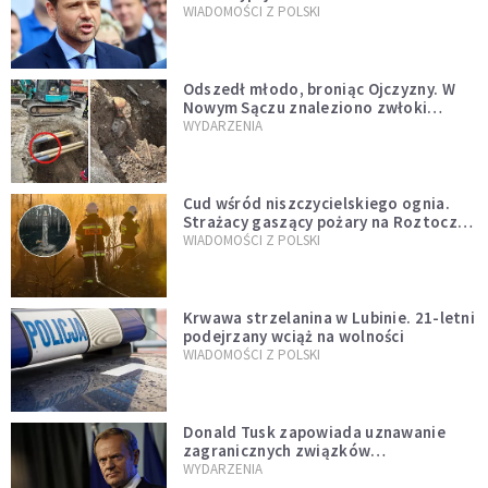
jednopłciowych. “Tak jak
WIADOMOŚCI Z POLSKI
zapowiadałem, bez zwłoki,
natychmiast”
Odszedł młodo, broniąc Ojczyzny. W
Nowym Sączu znaleziono zwłoki
mężczyzny z czasów potopu
WYDARZENIA
szwedzkiego
Cud wśród niszczycielskiego ognia.
Strażacy gaszący pożary na Roztoczu
opublikowali niezwykłe zdjęcie
WIADOMOŚCI Z POLSKI
Krwawa strzelanina w Lubinie. 21-letni
podejrzany wciąż na wolności
WIADOMOŚCI Z POLSKI
Donald Tusk zapowiada uznawanie
zagranicznych związków
jednopłciowych. "Państwo oblało ten
WYDARZENIA
test"