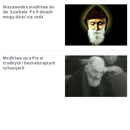
Niezawodna modlitwa do
św. Szarbela. Po 9 dniach
mogą dziać się cuda
Modlitwa ojca Pio w
trudnych i beznadziejnych
sytuacjach