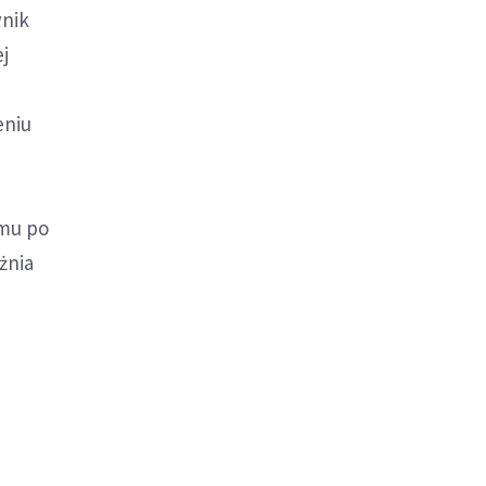
wnik
j
eniu
emu po
żnia