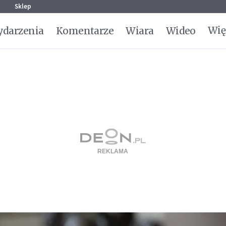
g
Sklep
Wię
darzenia
Komentarze
Wiara
Wideo