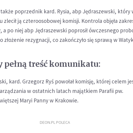
 także poprzednik kard. Rysia, abp Jędraszewski, który
u zlecił ją czteroosobowej komisji. Kontrola objęła zakr
y, a po niej abp Jędraszewski poprosił ówczesnego prob
, o złożenie rezygnacji, co zakończyło się sprawą w Waty
 pełną treść komunikatu:
ki, kard. Grzegorz Ryś powołał komisję, której celem je
rządzania w ostatnich latach majątkiem Parafii pw.
więtszej Maryi Panny w Krakowie.
DEON.PL POLECA