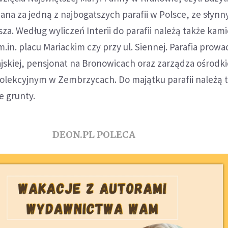
ana za jedną z najbogatszych parafii w Polsce, ze słyn
za. Według wyliczeń Interii do parafii należą także kam
in. placu Mariackim czy przy ul. Siennej. Parafia prowa
łajskiej, pensjonat na Bronowicach oraz zarządza ośrodk
ekcyjnym w Zembrzycach. Do majątku parafii należą 
e grunty.
DEON.PL POLECA