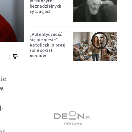
w trudnych i
beznadziejnych
sytuacjach
„Autentyczność
się nie niesie”.
Katoliczki o presji
i sile social
mediów
nie
w.
.
ika