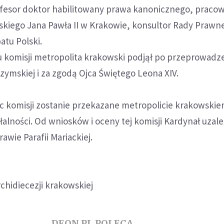
rofesor doktor habilitowany prawa kanonicznego, praco
skiego Jana Pawła II w Krakowie, konsultor Rady Prawne
atu Polski.
u komisji metropolita krakowski podjął po przeprowadz
Rzymskiej i za zgodą Ojca Świętego Leona XIV.
c komisji zostanie przekazane metropolicie krakowski
łalności. Od wniosków i oceny tej komisji Kardynał uzale
awie Parafii Mariackiej.
chidiecezji krakowskiej
DEON.PL POLECA