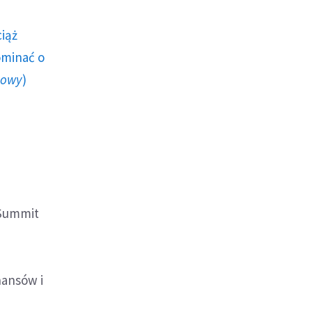
ciąż
ominać o
howy
)
 Summit
nansów i