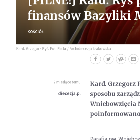
[PILNE!] Kard. Ryś
finansów Bazyliki 
KOŚCIÓŁ
Kard. Grzegorz Ryś. Fot. Flickr / Archidiecezja krakowska
2 miesiące temu
Kard. Grzegorz 
sposobu zarządz
diecezja.pl
Wniebowzięcia 
poinformowano 1
Parafia pw. Wniebow