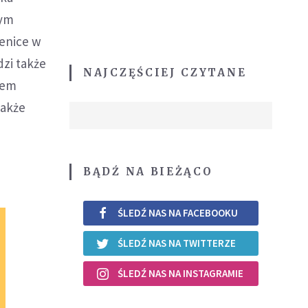
nym
ienice w
dzi także
NAJCZĘŚCIEJ CZYTANE
iem
także
BĄDŹ NA BIEŻĄCO
ŚLEDŹ NAS NA FACEBOOKU
ŚLEDŹ NAS NA TWITTERZE
ŚLEDŹ NAS NA INSTAGRAMIE