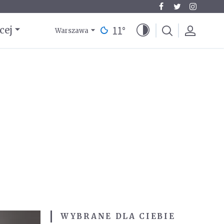
11
°
cej
Warszawa
WYBRANE DLA CIEBIE