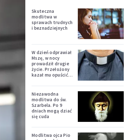
Skuteczna
modlitwa w
sprawach trudnych
i beznadziejnych
W dzień odprawiał
Mszę, w nocy
prowadził drugie
życie. Przełożony
kazał mu opuścić
zakon
Niezawodna
modlitwa do św.
Szarbela. Po 9
dniach mogą dziać
się cuda
Modlitwa ojca Pio