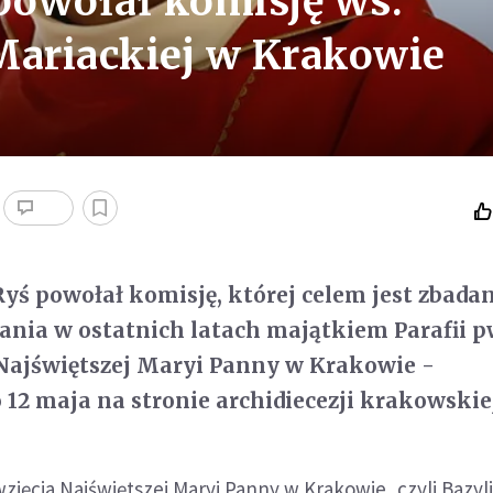
 powołał komisję ws.
Mariackiej w Krakowie
Ryś powołał komisję, której celem jest zbada
ania w ostatnich latach majątkiem Parafii p
Najświętszej Maryi Panny w Krakowie -
2 maja na stronie archidiecezji krakowskiej
zięcia Najświętszej Maryi Panny w Krakowie, czyli Bazyl