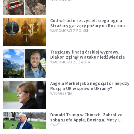
szwedzkiego
Cud wśród niszczycielskiego ognia.
Strażacy gaszący pożary na Roztoczu
opublikowali niezwykłe zdjęcie
WIADOMOŚCI Z POLSKI
Tragiczny finał górskiej wyprawy.
Diakon zginął w ataku niedźwiedzia
WIADOMOŚCI ZE ŚWIATA
Angela Merkel jako negocjator między
Rosją a UE w sprawie Ukrainy?
WYDARZENIA
Donald Trump w Chinach. Zabrał ze
sobą szefa Apple, Boeinga, Mety i
Muska
ŚWIAT