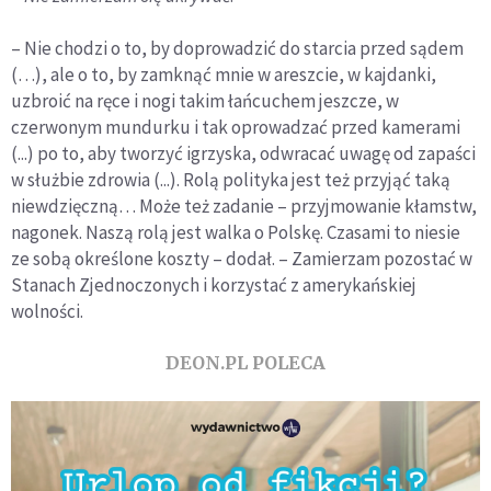
– Nie chodzi o to, by doprowadzić do starcia przed sądem
(…), ale o to, by zamknąć mnie w areszcie, w kajdanki,
uzbroić na ręce i nogi takim łańcuchem jeszcze, w
czerwonym mundurku i tak oprowadzać przed kamerami
(...) po to, aby tworzyć igrzyska, odwracać uwagę od zapaści
w służbie zdrowia (...). Rolą polityka jest też przyjąć taką
niewdzięczną… Może też zadanie – przyjmowanie kłamstw,
nagonek. Naszą rolą jest walka o Polskę. Czasami to niesie
ze sobą określone koszty – dodał. – Zamierzam pozostać w
Stanach Zjednoczonych i korzystać z amerykańskiej
wolności.
DEON.PL POLECA