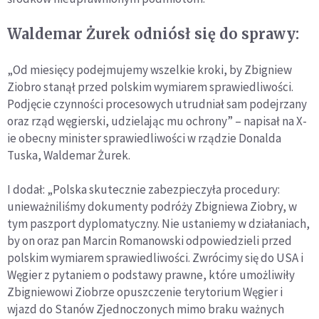
Waldemar Żurek odniósł się do sprawy:
„Od miesięcy podejmujemy wszelkie kroki, by Zbigniew
Ziobro stanął przed polskim wymiarem sprawiedliwości.
Podjęcie czynności procesowych utrudniał sam podejrzany
oraz rząd węgierski, udzielając mu ochrony” – napisał na X-
ie obecny minister sprawiedliwości w rządzie Donalda
Tuska, Waldemar Żurek.
I dodał: „Polska skutecznie zabezpieczyła procedury:
unieważniliśmy dokumenty podróży Zbigniewa Ziobry, w
tym paszport dyplomatyczny. Nie ustaniemy w działaniach,
by on oraz pan Marcin Romanowski odpowiedzieli przed
polskim wymiarem sprawiedliwości. Zwrócimy się do USA i
Węgier z pytaniem o podstawy prawne, które umożliwiły
Zbigniewowi Ziobrze opuszczenie terytorium Węgier i
wjazd do Stanów Zjednoczonych mimo braku ważnych