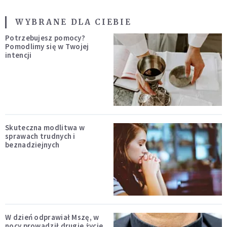
WYBRANE DLA CIEBIE
Potrzebujesz pomocy?
Pomodlimy się w Twojej
intencji
Skuteczna modlitwa w
sprawach trudnych i
beznadziejnych
W dzień odprawiał Mszę, w
nocy prowadził drugie życie.