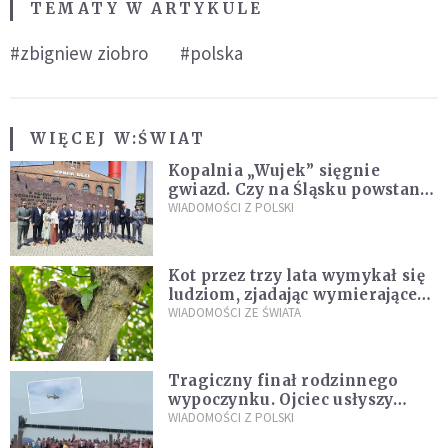
TEMATY W ARTYKULE
#zbigniew ziobro
#polska
WIĘCEJ W:
ŚWIAT
Kopalnia „Wujek” sięgnie
gwiazd. Czy na Śląsku powstanie
„Dolina Krzemowa”?
WIADOMOŚCI Z POLSKI
Kot przez trzy lata wymykał się
ludziom, zjadając wymierające
kaczki. W końcu popełnił
WIADOMOŚCI ZE ŚWIATA
fatalny błąd
Tragiczny finał rodzinnego
wypoczynku. Ojciec usłyszy
zarzuty
WIADOMOŚCI Z POLSKI