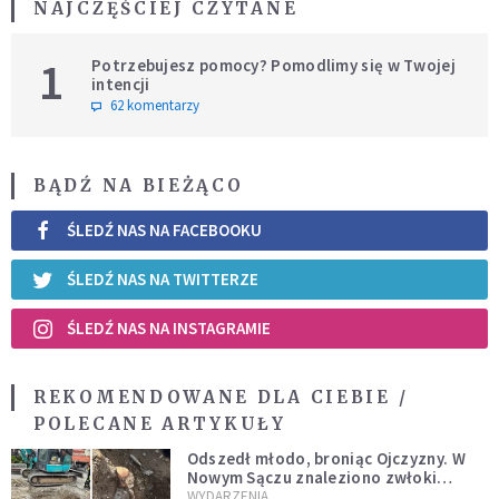
NAJCZĘŚCIEJ CZYTANE
1
Potrzebujesz pomocy? Pomodlimy się w Twojej
intencji
62 komentarzy
BĄDŹ NA BIEŻĄCO
ŚLEDŹ NAS NA FACEBOOKU
ŚLEDŹ NAS NA TWITTERZE
ŚLEDŹ NAS NA INSTAGRAMIE
REKOMENDOWANE DLA CIEBIE /
POLECANE ARTYKUŁY
Odszedł młodo, broniąc Ojczyzny. W
Nowym Sączu znaleziono zwłoki
mężczyzny z czasów potopu
WYDARZENIA