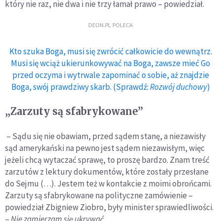
który nie raz, nie dwa i nie trzy łamał prawo – powiedział.
DEON.PL POLECA
Kto szuka Boga, musi się zwrócić całkowicie do wewnątrz.
Musi się wciąż ukierunkowywać na Boga, zawsze mieć Go
przed oczyma i wytrwale zapominać o sobie, aż znajdzie
Boga, swój prawdziwy skarb. (Sprawdź:
Rozwój duchowy
)
„Zarzuty są sfabrykowane”
– Sądu się nie obawiam, przed sądem stanę, a niezawisły
sąd amerykański na pewno jest sądem niezawisłym, więc
jeżeli chcą wytaczać sprawę, to proszę bardzo. Znam treść
zarzutów z lektury dokumentów, które zostały przesłane
do Sejmu (…). Jestem też w kontakcie z moimi obrońcami.
Zarzuty są sfabrykowane na polityczne zamówienie –
powiedział Zbigniew Ziobro, były minister sprawiedliwości.
–
Nie zamierzam się ukrywać
.