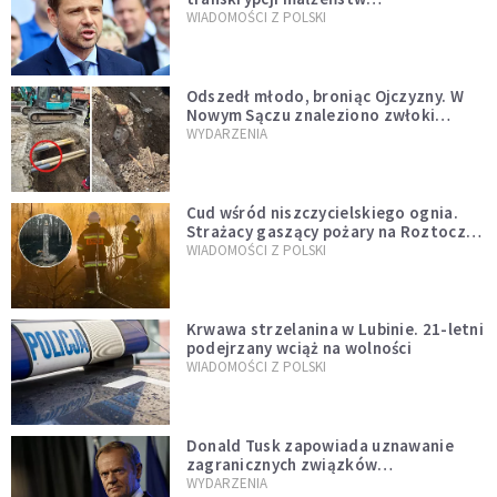
jednopłciowych. “Tak jak
WIADOMOŚCI Z POLSKI
zapowiadałem, bez zwłoki,
natychmiast”
Odszedł młodo, broniąc Ojczyzny. W
Nowym Sączu znaleziono zwłoki
mężczyzny z czasów potopu
WYDARZENIA
szwedzkiego
Cud wśród niszczycielskiego ognia.
Strażacy gaszący pożary na Roztoczu
opublikowali niezwykłe zdjęcie
WIADOMOŚCI Z POLSKI
Krwawa strzelanina w Lubinie. 21-letni
podejrzany wciąż na wolności
WIADOMOŚCI Z POLSKI
Donald Tusk zapowiada uznawanie
zagranicznych związków
jednopłciowych. "Państwo oblało ten
WYDARZENIA