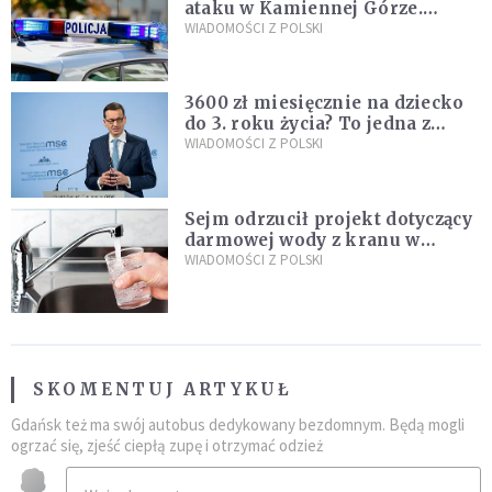
ataku w Kamiennej Górze.
Policja zatrzymała dwóch
WIADOMOŚCI Z POLSKI
nastolatków
3600 zł miesięcznie na dziecko
do 3. roku życia? To jedna z
propozycji programu "Rozwój
WIADOMOŚCI Z POLSKI
Plus"
Sejm odrzucił projekt dotyczący
darmowej wody z kranu w
restauracjach
WIADOMOŚCI Z POLSKI
SKOMENTUJ ARTYKUŁ
Gdańsk też ma swój autobus dedykowany bezdomnym. Będą mogli
ogrzać się, zjeść ciepłą zupę i otrzymać odzież