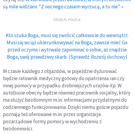
są mile widziani. "Z nocnego czasem wyrzucą, a tu nie" »
DEON.PL POLECA
Kto szuka Boga, musi się zwrócić całkowicie do wewnątrz.
Musi się wciąż ukierunkowywać na Boga, zawsze mieć Go
przed oczyma i wytrwale zapominać o sobie, aż znajdzie
Boga, swój prawdziwy skarb. (Sprawdź:
Rozwój duchowy
)
W czasie każdego z objazdów, w pojeździe dyżurować
będzie ratownik medyczny gotowy do opatrzenia ran czy
innej pomocy w przypadku drobniejszych urazów itp. W
autobusie obecny będzie również pracownik socjalny, który
ma służyć bezdomnym m.in. informacjami przydatnymi do
codziennego funkcjonowania. Dzięki niemu goście pojazdu
poznają też oferowane m.in. przez organizacje
pozarządowe formy pomocy w wychodzeniu z
bezdomności.