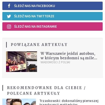
ŚLEDŹ NAS NA FACEBOOKU
ŚLEDŹ NAS NA TWITTERZE
ŚLEDŹ NAS NA INSTAGRAMIE
POWIĄZANE ARTYKUŁY
W Warszawie jeździ autobus,
w którym bezdomni są mile
widziani. "Z nocnego czasem
WIADOMOŚCI Z POLSKI
wyrzucą, a tu nie"
REKOMENDOWANE DLA CIEBIE /
POLECANE ARTYKUŁY
Trzaskowski: dokonaliśmy pierwszej
transkrypcji małżeństw