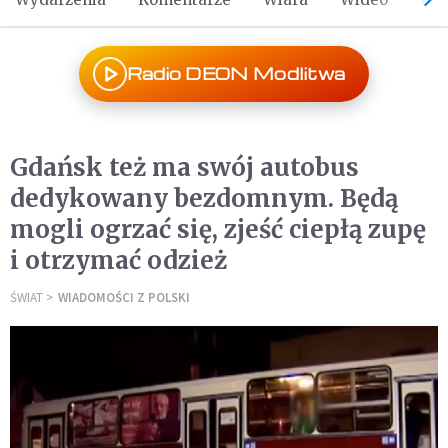
Radio DEON Modlitwa
Gdańsk też ma swój autobus
dedykowany bezdomnym. Będą
mogli ogrzać się, zjeść ciepłą zupę
i otrzymać odzież
ŚWIAT
WIADOMOŚCI Z POLSKI