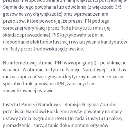
prezesa IPN spowodowane zmianą większości potrzebnej w
Sejmie do jego powołania lub odwołania (z większości 3/5
głosów na zwykłą większość) oraz wprowadzeniem
przepisów, które powodują, że prezes IPN podlega
corocznej weryfikacji przez Radę Instytutu (musi jej
składać sprawozdanie). PiS krytykowało też m.in.
niepoddanie elektorów lustracji i wskazywanie kandydatów
do Rady przez środowiska sędziowskie.
Na internetowej stronie IPN (www.ipn.gov.pl) - po kliknięciu
w baner "W obronie Instytutu Pamięci Narodowej" - do dziś
można zapoznać się z głosami krytycznymi wobec zmian w
sposobie funkcjonowania IPN, zapisanych w
znowelizowanej ustawie.
Instytut Pamięci Narodowej - Komisja Ścigania Zbrodni
przeciwko Narodowi Polskiemu został powołany na mocy
ustawy z dnia 18 grudnia 1998 r. Do zadań Instytutu należy
gromadzenie i zarządzanie dokumentami organów