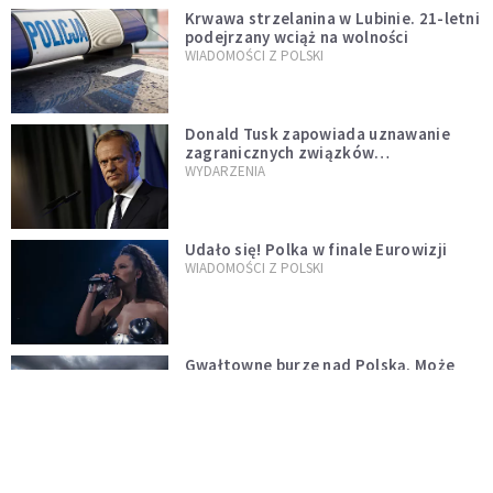
Krwawa strzelanina w Lubinie. 21-letni
podejrzany wciąż na wolności
WIADOMOŚCI Z POLSKI
Donald Tusk zapowiada uznawanie
zagranicznych związków
jednopłciowych. "Państwo oblało ten
WYDARZENIA
test"
Udało się! Polka w finale Eurowizji
WIADOMOŚCI Z POLSKI
Gwałtowne burze nad Polską. Może
być niebezpiecznie. Jest alert RCB
ŚWIAT
Nie żyje gwiazda "Barw szczęścia".