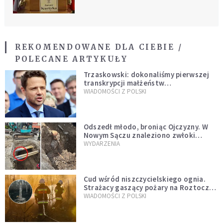
REKOMENDOWANE DLA CIEBIE /
POLECANE ARTYKUŁY
Trzaskowski: dokonaliśmy pierwszej
transkrypcji małżeństw
jednopłciowych. “Tak jak
WIADOMOŚCI Z POLSKI
zapowiadałem, bez zwłoki,
natychmiast”
Odszedł młodo, broniąc Ojczyzny. W
Nowym Sączu znaleziono zwłoki
mężczyzny z czasów potopu
WYDARZENIA
szwedzkiego
Cud wśród niszczycielskiego ognia.
Strażacy gaszący pożary na Roztoczu
opublikowali niezwykłe zdjęcie
WIADOMOŚCI Z POLSKI