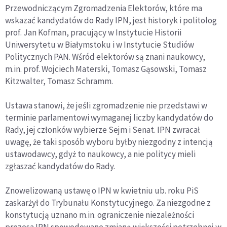
Przewodniczącym Zgromadzenia Elektorów, które ma
wskazać kandydatów do Rady IPN, jest historyk i politolog
prof. Jan Kofman, pracujący w Instytucie Historii
Uniwersytetu w Białymstoku i w Instytucie Studiów
Politycznych PAN. Wśród elektorów są znani naukowcy,
m.in. prof. Wojciech Materski, Tomasz Gąsowski, Tomasz
Kitzwalter, Tomasz Schramm.
Ustawa stanowi, że jeśli zgromadzenie nie przedstawi w
terminie parlamentowi wymaganej liczby kandydatów do
Rady, jej członków wybierze Sejm i Senat. IPN zwracał
uwagę, że taki sposób wyboru byłby niezgodny z intencją
ustawodawcy, gdyż to naukowcy, a nie politycy mieli
zgłaszać kandydatów do Rady.
Znowelizowaną ustawę o IPN w kwietniu ub. roku PiS
zaskarżył do Trybunału Konstytucyjnego. Za niezgodne z
konstytucją uznano m.in. ograniczenie niezależności