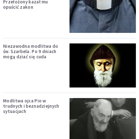
Przełożony kazał mu
opuścić zakon
Niezawodna modlitwa do
św. Szarbela. Po 9 dniach
mogą dziać się cuda
Modlitwa ojca Pio w
trudnych i beznadziejnych
sytuacjach