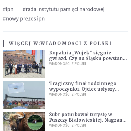
#ipn
#rada instytutu pamięci narodowej
#nowy prezes ipn
WIĘCEJ W:
WIADOMOŚCI Z POLSKI
Kopalnia „Wujek” sięgnie
gwiazd. Czy na Śląsku powstanie
„Dolina Krzemowa”?
WIADOMOŚCI Z POLSKI
Tragiczny finał rodzinnego
wypoczynku. Ojciec usłyszy
zarzuty
WIADOMOŚCI Z POLSKI
Żubr poturbował turystę w
Puszczy Białowieskiej. Nagranie
daje do myślenia
WIADOMOŚCI Z POLSKI