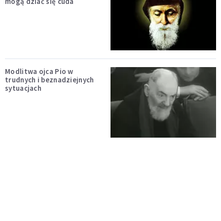
mogą dziać się cuda
Modlitwa ojca Pio w
trudnych i beznadziejnych
sytuacjach