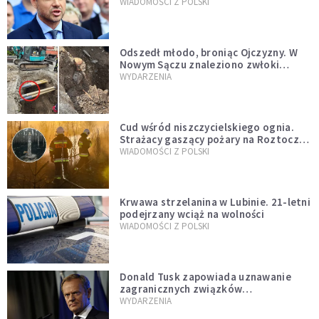
jednopłciowych. “Tak jak
WIADOMOŚCI Z POLSKI
zapowiadałem, bez zwłoki,
natychmiast”
Odszedł młodo, broniąc Ojczyzny. W
Nowym Sączu znaleziono zwłoki
mężczyzny z czasów potopu
WYDARZENIA
szwedzkiego
Cud wśród niszczycielskiego ognia.
Strażacy gaszący pożary na Roztoczu
opublikowali niezwykłe zdjęcie
WIADOMOŚCI Z POLSKI
Krwawa strzelanina w Lubinie. 21-letni
podejrzany wciąż na wolności
WIADOMOŚCI Z POLSKI
Donald Tusk zapowiada uznawanie
zagranicznych związków
jednopłciowych. "Państwo oblało ten
WYDARZENIA
test"