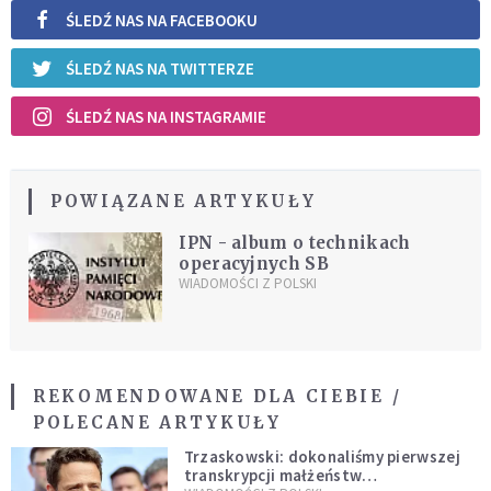
ŚLEDŹ NAS NA FACEBOOKU
ŚLEDŹ NAS NA TWITTERZE
ŚLEDŹ NAS NA INSTAGRAMIE
POWIĄZANE ARTYKUŁY
IPN - album o technikach
operacyjnych SB
WIADOMOŚCI Z POLSKI
REKOMENDOWANE DLA CIEBIE /
POLECANE ARTYKUŁY
Trzaskowski: dokonaliśmy pierwszej
transkrypcji małżeństw