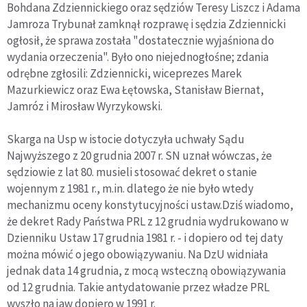
Bohdana Zdziennickiego oraz sędziów Teresy Liszcz i Adama
Jamroza Trybunał zamknął rozprawę i sędzia Zdziennicki
ogłosił, że sprawa została "dostatecznie wyjaśniona do
wydania orzeczenia". Było ono niejednogłośne; zdania
odrębne zgłosili: Zdziennicki, wiceprezes Marek
Mazurkiewicz oraz Ewa Łętowska, Stanisław Biernat,
Jamróz i Mirosław Wyrzykowski.
Skarga na Usp w istocie dotyczyła uchwały Sądu
Najwyższego z 20 grudnia 2007 r. SN uznał wówczas, że
sędziowie z lat 80. musieli stosować dekret o stanie
wojennym z 1981 r., m.in. dlatego że nie było wtedy
mechanizmu oceny konstytucyjności ustaw.Dziś wiadomo,
że dekret Rady Państwa PRL z 12 grudnia wydrukowano w
Dzienniku Ustaw 17 grudnia 1981 r. - i dopiero od tej daty
można mówić o jego obowiązywaniu. Na DzU widniała
jednak data 14 grudnia, z mocą wsteczną obowiązywania
od 12 grudnia. Takie antydatowanie przez władze PRL
wyszło na jaw dopiero w 1991 r.