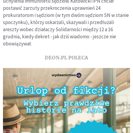
uchylenia immunitetu sędziów. Katowicki IPN chciał
postawić zarzuty przekroczenia uprawnień 24
prokuratorom i sędziom (w tym dwóm sędziom SN w stanie
spoczynku), którzy oskarżali, skazywali i przedłużali
areszty wobec działaczy Solidarności między 12 a 16
grudnia, kiedy dekret - jak dziś wiadomo - jeszcze nie
obowiązywał.
DEON.PL POLECA