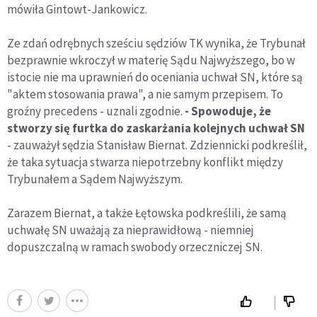
mówiła Gintowt-Jankowicz.
Ze zdań odrębnych sześciu sędziów TK wynika, że Trybunał
bezprawnie wkroczył w materię Sądu Najwyższego, bo w
istocie nie ma uprawnień do oceniania uchwał SN, które są
"aktem stosowania prawa", a nie samym przepisem. To
groźny precedens - uznali zgodnie.
-
Spowoduje, że
stworzy się furtka do zaskarżania kolejnych uchwał SN
- zauważył sędzia Stanisław Biernat. Zdziennicki podkreślił,
że taka sytuacja stwarza niepotrzebny konflikt między
Trybunałem a Sądem Najwyższym.
Zarazem Biernat, a także Łętowska podkreślili, że samą
uchwałę SN uważają za nieprawidłową - niemniej
dopuszczalną w ramach swobody orzeczniczej SN.