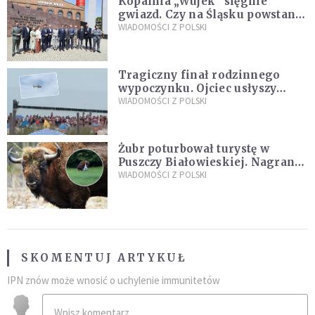
Kopalnia „Wujek” sięgnie
gwiazd. Czy na Śląsku powstanie
„Dolina Krzemowa”?
WIADOMOŚCI Z POLSKI
Tragiczny finał rodzinnego
wypoczynku. Ojciec usłyszy
zarzuty
WIADOMOŚCI Z POLSKI
Żubr poturbował turystę w
Puszczy Białowieskiej. Nagranie
daje do myślenia
WIADOMOŚCI Z POLSKI
SKOMENTUJ ARTYKUŁ
IPN znów może wnosić o uchylenie immunitetów