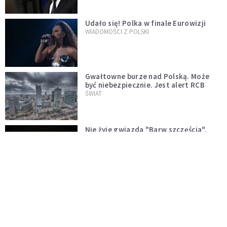
Udało się! Polka w finale Eurowizji
WIADOMOŚCI Z POLSKI
Gwałtowne burze nad Polską. Może
być niebezpiecznie. Jest alert RCB
ŚWIAT
Nie żyje gwiazda "Barw szczęścia".
"Mam nadzieję, że spotkała się już z
Bogiem, którego tak bardzo kochała"
WYDARZENIA