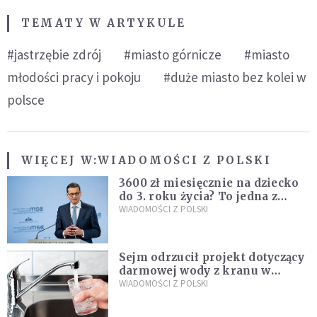
TEMATY W ARTYKULE
#jastrzębie zdrój
#miasto górnicze
#miasto
młodości pracy i pokoju
#duże miasto bez kolei w
polsce
WIĘCEJ W:
WIADOMOŚCI Z POLSKI
3600 zł miesięcznie na dziecko
do 3. roku życia? To jedna z
propozycji programu "Rozwój
WIADOMOŚCI Z POLSKI
Plus"
Sejm odrzucił projekt dotyczący
darmowej wody z kranu w
restauracjach
WIADOMOŚCI Z POLSKI