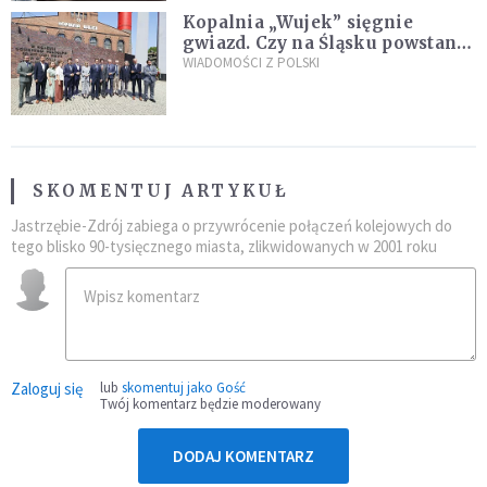
Kopalnia „Wujek” sięgnie
gwiazd. Czy na Śląsku powstanie
„Dolina Krzemowa”?
WIADOMOŚCI Z POLSKI
SKOMENTUJ ARTYKUŁ
Jastrzębie-Zdrój zabiega o przywrócenie połączeń kolejowych do
tego blisko 90-tysięcznego miasta, zlikwidowanych w 2001 roku
Zaloguj się
lub
skomentuj jako Gość
Twój komentarz będzie moderowany
DODAJ KOMENTARZ