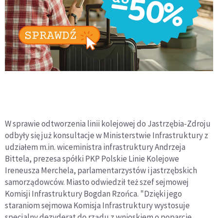
W sprawie odtworzenia linii kolejowej do Jastrzębia-Zdroju
odbyły się już konsultacje w Ministerstwie Infrastruktury z
udziałem m.in. wiceministra infrastruktury Andrzeja
Bittela, prezesa spółki PKP Polskie Linie Kolejowe
Ireneusza Merchela, parlamentarzystów i jastrzębskich
samorządowców. Miasto odwiedził też szef sejmowej
Komisji Infrastruktury Bogdan Rzońca. "Dzięki jego
staraniom sejmowa Komisja Infrastruktury wystosuje
specjalny dezyderat do rządu z wnioskiem o poparcie