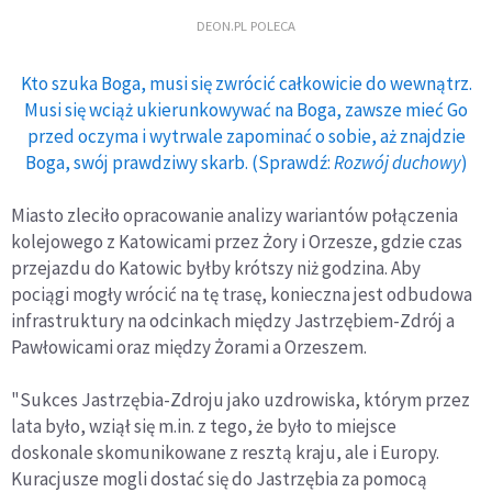
DEON.PL POLECA
Kto szuka Boga, musi się zwrócić całkowicie do wewnątrz.
Musi się wciąż ukierunkowywać na Boga, zawsze mieć Go
przed oczyma i wytrwale zapominać o sobie, aż znajdzie
Boga, swój prawdziwy skarb. (Sprawdź:
Rozwój duchowy
)
Miasto zleciło opracowanie analizy wariantów połączenia
kolejowego z Katowicami przez Żory i Orzesze, gdzie czas
przejazdu do Katowic byłby krótszy niż godzina. Aby
pociągi mogły wrócić na tę trasę, konieczna jest odbudowa
infrastruktury na odcinkach między Jastrzębiem-Zdrój a
Pawłowicami oraz między Żorami a Orzeszem.
"Sukces Jastrzębia-Zdroju jako uzdrowiska, którym przez
lata było, wziął się m.in. z tego, że było to miejsce
doskonale skomunikowane z resztą kraju, ale i Europy.
Kuracjusze mogli dostać się do Jastrzębia za pomocą