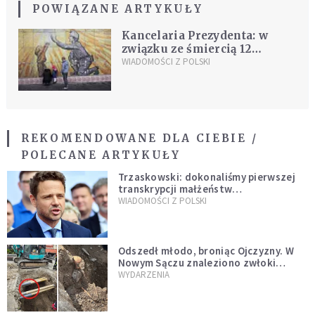
POWIĄZANE ARTYKUŁY
Kancelaria Prezydenta: w
związku ze śmiercią 12
Polaków w KWK w Karwinie,
WIADOMOŚCI Z POLSKI
niedziela będzie w całej
Polsce dniem żałoby
narodowej
REKOMENDOWANE DLA CIEBIE /
POLECANE ARTYKUŁY
Trzaskowski: dokonaliśmy pierwszej
transkrypcji małżeństw
jednopłciowych. “Tak jak
WIADOMOŚCI Z POLSKI
zapowiadałem, bez zwłoki,
natychmiast”
Odszedł młodo, broniąc Ojczyzny. W
Nowym Sączu znaleziono zwłoki
mężczyzny z czasów potopu
WYDARZENIA
szwedzkiego