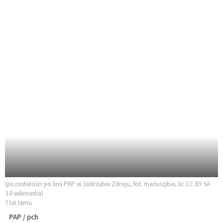
(pozostałości po linii PKP w Jastrzębiu Zdroju, fot. mariuszjbie, lic CC BY SA
3.0 wikimedia)
7 lat temu
PAP / pch