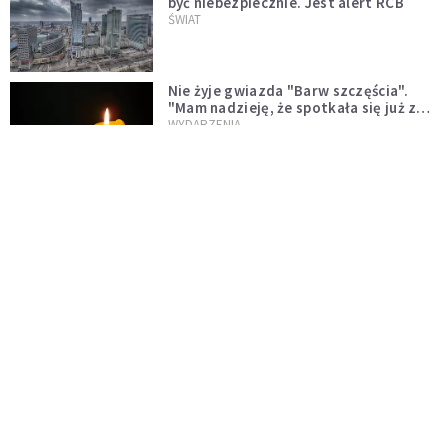
być niebezpiecznie. Jest alert RCB
ŚWIAT
Nie żyje gwiazda "Barw szczęścia".
"Mam nadzieję, że spotkała się już z
Bogiem, którego tak bardzo kochała"
WYDARZENIA