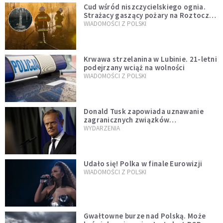
Cud wśród niszczycielskiego ognia.
Strażacy gaszący pożary na Roztoczu
opublikowali niezwykłe zdjęcie
WIADOMOŚCI Z POLSKI
Krwawa strzelanina w Lubinie. 21-letni
podejrzany wciąż na wolności
WIADOMOŚCI Z POLSKI
Donald Tusk zapowiada uznawanie
zagranicznych związków
jednopłciowych. "Państwo oblało ten
WYDARZENIA
test"
Udało się! Polka w finale Eurowizji
WIADOMOŚCI Z POLSKI
Gwałtowne burze nad Polską. Może