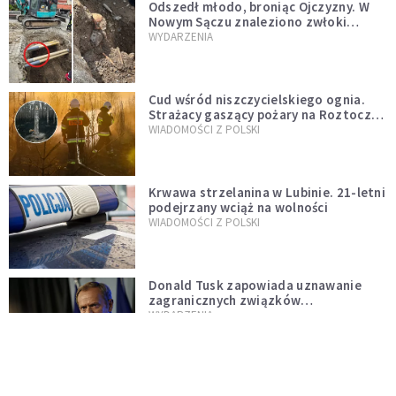
Odszedł młodo, broniąc Ojczyzny. W
Nowym Sączu znaleziono zwłoki
mężczyzny z czasów potopu
WYDARZENIA
szwedzkiego
Cud wśród niszczycielskiego ognia.
Strażacy gaszący pożary na Roztoczu
opublikowali niezwykłe zdjęcie
WIADOMOŚCI Z POLSKI
Krwawa strzelanina w Lubinie. 21-letni
podejrzany wciąż na wolności
WIADOMOŚCI Z POLSKI
Donald Tusk zapowiada uznawanie
zagranicznych związków
jednopłciowych. "Państwo oblało ten
WYDARZENIA
test"
Udało się! Polka w finale Eurowizji
WIADOMOŚCI Z POLSKI