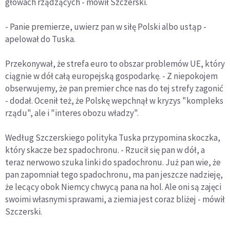
głowach rządzących - mówił Szczerski.
- Panie premierze, uwierz pan w siłę Polski albo ustąp -
apelował do Tuska.
Przekonywał, że strefa euro to obszar problemów UE, który
ciągnie w dół całą europejską gospodarkę. - Z niepokojem
obserwujemy, że pan premier chce nas do tej strefy zagonić
- dodał. Ocenił też, że Polskę wepchnął w kryzys "kompleks
rządu", ale i "interes obozu władzy".
Według Szczerskiego polityka Tuska przypomina skoczka,
który skacze bez spadochronu. - Rzucił się pan w dół, a
teraz nerwowo szuka linki do spadochronu. Już pan wie, że
pan zapomniał tego spadochronu, ma pan jeszcze nadzieję,
że lecący obok Niemcy chwycą pana na hol. Ale oni są zajęci
swoimi własnymi sprawami, a ziemia jest coraz bliżej - mówił
Szczerski.