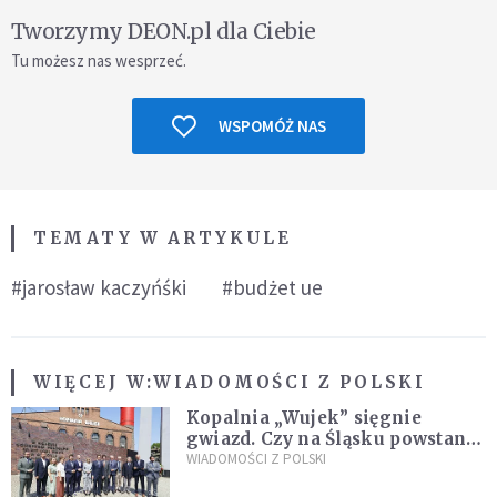
Tworzymy DEON.pl dla Ciebie
Tu możesz nas wesprzeć.
WSPOMÓŻ NAS
TEMATY W ARTYKULE
#jarosław kaczyńśki
#budżet ue
WIĘCEJ W:
WIADOMOŚCI Z POLSKI
Kopalnia „Wujek” sięgnie
gwiazd. Czy na Śląsku powstanie
„Dolina Krzemowa”?
WIADOMOŚCI Z POLSKI