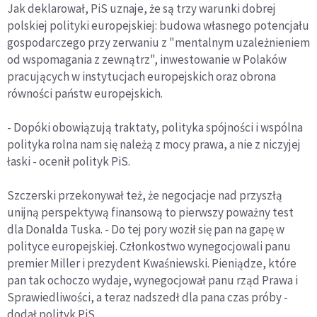
Jak deklarował, PiS uznaje, że są trzy warunki dobrej
polskiej polityki europejskiej: budowa własnego potencjału
gospodarczego przy zerwaniu z "mentalnym uzależnieniem
od wspomagania z zewnątrz", inwestowanie w Polaków
pracujących w instytucjach europejskich oraz obrona
równości państw europejskich.
- Dopóki obowiązują traktaty, polityka spójności i wspólna
polityka rolna nam się należą z mocy prawa, a nie z niczyjej
łaski - ocenił polityk PiS.
Szczerski przekonywał też, że negocjacje nad przyszłą
unijną perspektywą finansową to pierwszy poważny test
dla Donalda Tuska. - Do tej pory woził się pan na gapę w
polityce europejskiej. Członkostwo wynegocjowali panu
premier Miller i prezydent Kwaśniewski. Pieniądze, które
pan tak ochoczo wydaje, wynegocjował panu rząd Prawa i
Sprawiedliwości, a teraz nadszedł dla pana czas próby -
dodał polityk PiS.