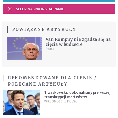
ŚLEDŹ NAS NA INSTAGRAMIE
POWIĄZANE ARTYKUŁY
Van Rompuy nie zgadza się na
cięcia w budżecie
ŚWIAT
REKOMENDOWANE DLA CIEBIE /
POLECANE ARTYKUŁY
Trzaskowski: dokonaliśmy pierwszej
transkrypcji małżeństw
jednopłciowych. “Tak jak
WIADOMOŚCI Z POLSKI
zapowiadałem, bez zwłoki,
natychmiast”