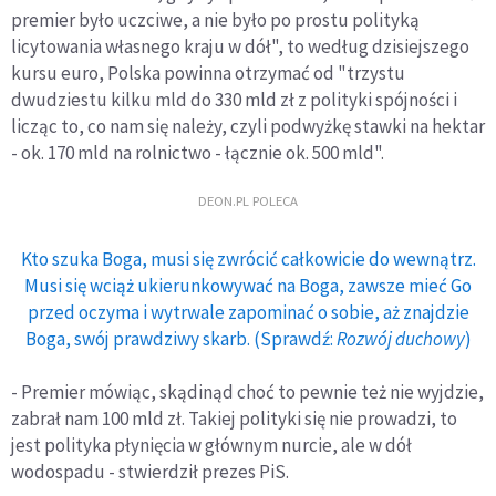
premier było uczciwe, a nie było po prostu polityką
licytowania własnego kraju w dół", to według dzisiejszego
kursu euro, Polska powinna otrzymać od "trzystu
dwudziestu kilku mld do 330 mld zł z polityki spójności i
licząc to, co nam się należy, czyli podwyżkę stawki na hektar
- ok. 170 mld na rolnictwo - łącznie ok. 500 mld".
DEON.PL POLECA
Kto szuka Boga, musi się zwrócić całkowicie do wewnątrz.
Musi się wciąż ukierunkowywać na Boga, zawsze mieć Go
przed oczyma i wytrwale zapominać o sobie, aż znajdzie
Boga, swój prawdziwy skarb. (Sprawdź:
Rozwój duchowy
)
- Premier mówiąc, skądinąd choć to pewnie też nie wyjdzie,
zabrał nam 100 mld zł. Takiej polityki się nie prowadzi, to
jest polityka płynięcia w głównym nurcie, ale w dół
wodospadu - stwierdził prezes PiS.