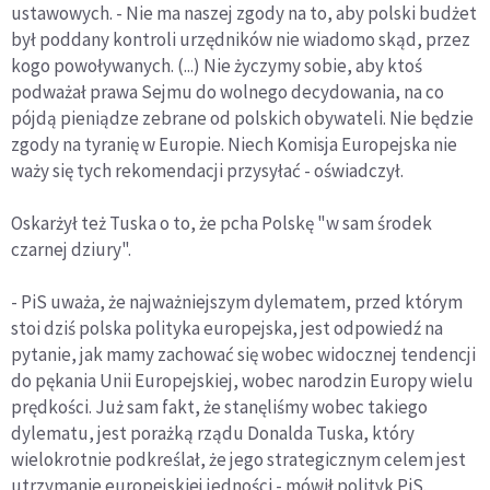
ustawowych. - Nie ma naszej zgody na to, aby polski budżet
był poddany kontroli urzędników nie wiadomo skąd, przez
kogo powoływanych. (...) Nie życzymy sobie, aby ktoś
podważał prawa Sejmu do wolnego decydowania, na co
pójdą pieniądze zebrane od polskich obywateli. Nie będzie
zgody na tyranię w Europie. Niech Komisja Europejska nie
waży się tych rekomendacji przysyłać - oświadczył.
Oskarżył też Tuska o to, że pcha Polskę "w sam środek
czarnej dziury".
- PiS uważa, że najważniejszym dylematem, przed którym
stoi dziś polska polityka europejska, jest odpowiedź na
pytanie, jak mamy zachować się wobec widocznej tendencji
do pękania Unii Europejskiej, wobec narodzin Europy wielu
prędkości. Już sam fakt, że stanęliśmy wobec takiego
dylematu, jest porażką rządu Donalda Tuska, który
wielokrotnie podkreślał, że jego strategicznym celem jest
utrzymanie europejskiej jedności - mówił polityk PiS.