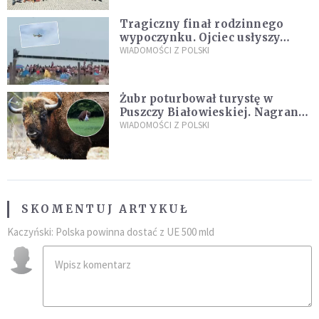
Tragiczny finał rodzinnego
wypoczynku. Ojciec usłyszy
zarzuty
WIADOMOŚCI Z POLSKI
Żubr poturbował turystę w
Puszczy Białowieskiej. Nagranie
daje do myślenia
WIADOMOŚCI Z POLSKI
SKOMENTUJ ARTYKUŁ
Kaczyński: Polska powinna dostać z UE 500 mld