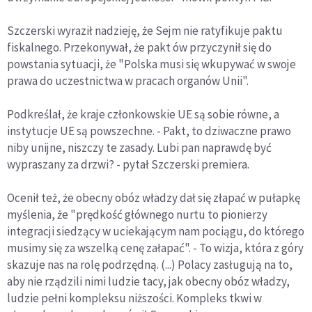
Szczerski wyraził nadzieję, że Sejm nie ratyfikuje paktu
fiskalnego. Przekonywał, że pakt ów przyczynił się do
powstania sytuacji, że "Polska musi się wkupywać w swoje
prawa do uczestnictwa w pracach organów Unii".
Podkreślał, że kraje członkowskie UE są sobie równe, a
instytucje UE są powszechne. - Pakt, to dziwaczne prawo
niby unijne, niszczy te zasady. Lubi pan naprawdę być
wypraszany za drzwi? - pytał Szczerski premiera.
Ocenił też, że obecny obóz władzy dał się złapać w pułapkę
myślenia, że "prędkość głównego nurtu to pionierzy
integracji siedzący w uciekającym nam pociągu, do którego
musimy się za wszelką cenę załapać". - To wizja, która z góry
skazuje nas na rolę podrzędną. (...) Polacy zasługują na to,
aby nie rządzili nimi ludzie tacy, jak obecny obóz władzy,
ludzie pełni kompleksu niższości. Kompleks tkwi w