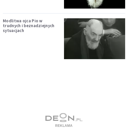
Modlitwa ojca Pio w
trudnych i beznadziejnych
sytuacjach