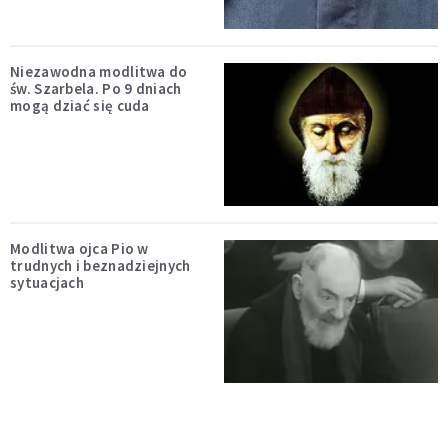
Niezawodna modlitwa do
św. Szarbela. Po 9 dniach
mogą dziać się cuda
Modlitwa ojca Pio w
trudnych i beznadziejnych
sytuacjach