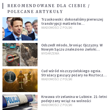
REKOMENDOWANE DLA CIEBIE /
POLECANE ARTYKUŁY
Trzaskowski: dokonaliśmy pierwszej
transkrypcji małżeństw
jednopłciowych. “Tak jak
WIADOMOŚCI Z POLSKI
zapowiadałem, bez zwłoki,
natychmiast”
Odszedł młodo, broniąc Ojczyzny. W
Nowym Sączu znaleziono zwłoki
mężczyzny z czasów potopu
WYDARZENIA
szwedzkiego
Cud wśród niszczycielskiego ognia.
Strażacy gaszący pożary na Roztoczu
opublikowali niezwykłe zdjęcie
WIADOMOŚCI Z POLSKI
Krwawa strzelanina w Lubinie. 21-letni
podejrzany wciąż na wolności
WIADOMOŚCI Z POLSKI