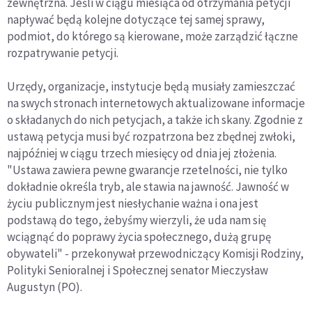
zewnętrzna. Jeśli w ciągu miesiąca od otrzymania petycji
napływać będą kolejne dotyczące tej samej sprawy,
podmiot, do którego są kierowane, może zarządzić łączne
rozpatrywanie petycji.
Urzędy, organizacje, instytucje będą musiały zamieszczać
na swych stronach internetowych aktualizowane informacje
o składanych do nich petycjach, a także ich skany. Zgodnie z
ustawą petycja musi być rozpatrzona bez zbędnej zwłoki,
najpóźniej w ciągu trzech miesięcy od dnia jej złożenia.
"Ustawa zawiera pewne gwarancje rzetelności, nie tylko
dokładnie określa tryb, ale stawia na jawność. Jawność w
życiu publicznym jest niesłychanie ważna i ona jest
podstawą do tego, żebyśmy wierzyli, że uda nam się
wciągnąć do poprawy życia społecznego, dużą grupę
obywateli" - przekonywał przewodniczący Komisji Rodziny,
Polityki Senioralnej i Społecznej senator Mieczysław
Augustyn (PO).