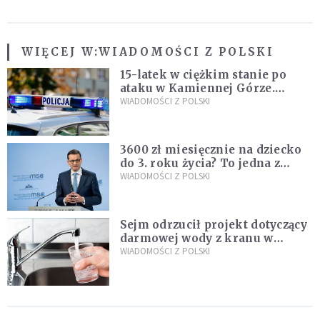
WIĘCEJ W:
WIADOMOŚCI Z POLSKI
15-latek w ciężkim stanie po
ataku w Kamiennej Górze.
Policja zatrzymała dwóch
WIADOMOŚCI Z POLSKI
nastolatków
3600 zł miesięcznie na dziecko
do 3. roku życia? To jedna z
propozycji programu "Rozwój
WIADOMOŚCI Z POLSKI
Plus"
Sejm odrzucił projekt dotyczący
darmowej wody z kranu w
restauracjach
WIADOMOŚCI Z POLSKI