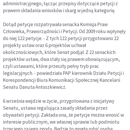
administracyjnego, łącząc przepisy dotyczące petycji z
prawem składania wniosków i skarg w jedną kategorię.
Dotąd petycje rozpatrywała senacka Komisja Praw
Człowieka, Praworządności i Petycji. Od 2009 roku wpłynęły
do niej 122 petycje. - Z tych 122 petycji przygotowano 22
projekty ustaw oraz 6 projektów uchwał
okolicznościowych, które Senat podjął. Z 22 senackich
projektów ustaw, dwa stały się prawem obowiązującym,
czyli ustawami, które przeszły pełny tryb prac
legislacyjnych. - powiedziała PAP kierownik Działu Petycji i
Korespondencji Biura Komunikacji Społecznej Kancelarii
Senatu Danuta Antoszkiewicz.
6 września wejdzie w życie, przygotowana z inicjatywy
Senatu, ustawa regulująca zasady składania przez
obywateli petycji. Zakłada ona, że petycje można wnosić w
interesie publicznym, we własnej sprawie lub podmiotu
trzeciego za jego zgodą. Będzie to mogła robić osoba