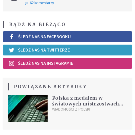
62 komentarzy
BĄDŹ NA BIEŻĄCO
ŚLEDŹ NAS NA FACEBOOKU
ŚLEDŹ NAS NA TWITTERZE
ŚLEDŹ NAS NA INSTAGRAMIE
POWIĄZANE ARTYKUŁY
Polska z medalem w
światowych mistrzostwach
programowania
WIADOMOŚCI Z POLSKI