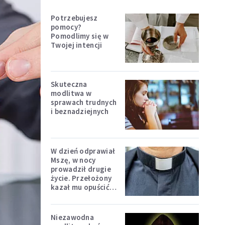
Potrzebujesz
pomocy?
Pomodlimy się w
Twojej intencji
Skuteczna
modlitwa w
sprawach trudnych
i beznadziejnych
W dzień odprawiał
Mszę, w nocy
prowadził drugie
życie. Przełożony
kazał mu opuścić
zakon
Niezawodna