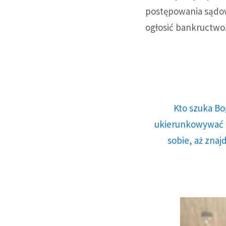
postępowania sądow
ogłosić bankructwo
Kto szuka Bo
ukierunkowywać n
sobie, aż znaj