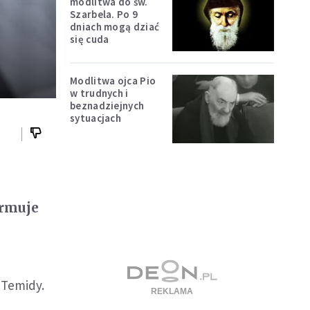
modlitwa do św.
Szarbela. Po 9
dniach mogą dziać
się cuda
Modlitwa ojca Pio
w trudnych i
beznadziejnych
sytuacjach
ormuje
 Temidy.