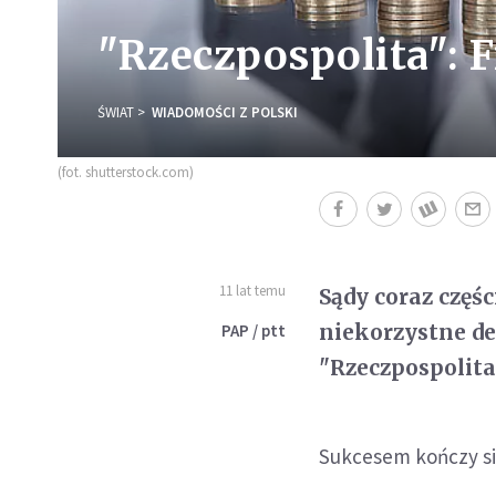
"Rzeczpospolita": 
ŚWIAT
WIADOMOŚCI Z POLSKI
(fot. shutterstock.com)
11 lat temu
Sądy coraz częś
niekorzystne de
PAP / ptt
"Rzeczpospolita
Sukcesem kończy się