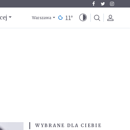
11
°
cej
Warszawa
WYBRANE DLA CIEBIE