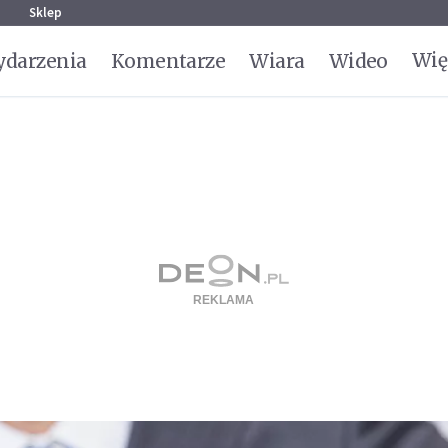
g
Sklep
Wię
darzenia
Komentarze
Wiara
Wideo