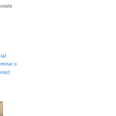
usiała
ciąż
ominać o
howy
)