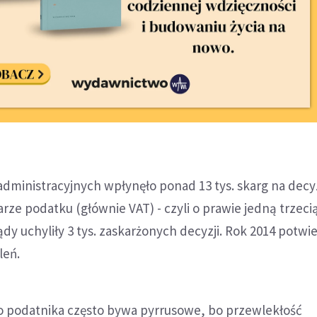
administracyjnych wpłynęło ponad 13 tys. skarg na decy
ze podatku (głównie VAT) - czyli o prawie jedną trzecią
ądy uchyliły 3 tys. zaskarżonych decyzji. Rok 2014 potwi
leń.
o podatnika często bywa pyrrusowe, bo przewlekłość