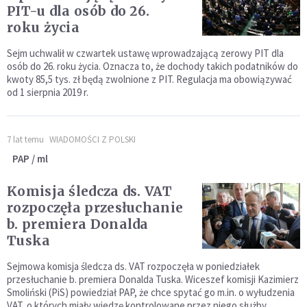
PIT-u dla osób do 26.
roku życia
Sejm uchwalił w czwartek ustawę wprowadzającą zerowy PIT dla
osób do 26. roku życia. Oznacza to, że dochody takich podatników do
kwoty 85,5 tys. zł będą zwolnione z PIT. Regulacja ma obowiązywać
od 1 sierpnia 2019 r.
7 lat temu
WIADOMOŚCI Z POLSKI
PAP / ml
Komisja śledcza ds. VAT
rozpoczęła przesłuchanie
b. premiera Donalda
Tuska
Sejmowa komisja śledcza ds. VAT rozpoczęła w poniedziałek
przesłuchanie b. premiera Donalda Tuska. Wiceszef komisji Kazimierz
Smoliński (PiS) powiedział PAP, że chce spytać go m.in. o wyłudzenia
VAT, o których miały wiedzę kontrolowane przez niego służby.