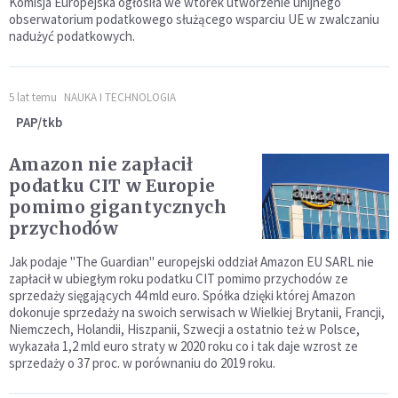
Komisja Europejska ogłosiła we wtorek utworzenie unijnego
obserwatorium podatkowego służącego wsparciu UE w zwalczaniu
nadużyć podatkowych.
5 lat temu
NAUKA I TECHNOLOGIA
PAP/tkb
Amazon nie zapłacił
podatku CIT w Europie
pomimo gigantycznych
przychodów
Jak podaje "The Guardian" europejski oddział Amazon EU SARL nie
zapłacił w ubiegłym roku podatku CIT pomimo przychodów ze
sprzedaży sięgających 44 mld euro. Spółka dzięki której Amazon
dokonuje sprzedaży na swoich serwisach w Wielkiej Brytanii, Francji,
Niemczech, Holandii, Hiszpanii, Szwecji a ostatnio też w Polsce,
wykazała 1,2 mld euro straty w 2020 roku co i tak daje wzrost ze
sprzedaży o 37 proc. w porównaniu do 2019 roku.