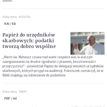
Soboń.
4 lata temu
KOŚCIÓŁ
KAI / kb
Papież do urzędników
skarbowych: podatki
tworzą dobro wspólne
„Niech św. Mateusz czuwa nad wami i wspiera was w waszym
zaangażowaniu na drodze zgodności z prawem, bezstronności i
przejrzystości” - powiedział Papież do delegacji włoskich urzędników
skarbowych, których przyjął na audiencji. Franciszek zaznaczył, że w
Biblii znajdują się odniesienia do podatków.
4 lata temu
ŚWIAT
PAP / ml