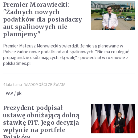
Premier Morawiecki:
"Żadnych nowych
podatków dla posiadaczy
aut spalinowych nie
planujemy"
Premier Mateusz Morawiecki stwierdził, że nie są planowane w
Polsce żadne nowe podatki od aut spalinowych. "Nie ma co ulegać
propagandzie osób mających złą wolę" - powiedział w rozmowie z
polskatimes.pl
4 lata temu
WIADOMOŚCI ZE ŚWIATA
PAP / pk
Prezydent podpisał
ustawę obniżającą dolną
stawkę PIT. Jego decyzja
wpłynie na portfele
Polaków