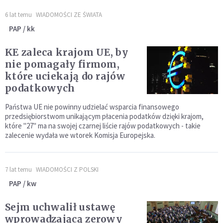
6 lat temu
WIADOMOŚCI ZE ŚWIATA
PAP / kk
KE zaleca krajom UE, by
nie pomagały firmom,
które uciekają do rajów
podatkowych
Państwa UE nie powinny udzielać wsparcia finansowego
przedsiębiorstwom unikającym płacenia podatków dzięki krajom,
które "27" ma na swojej czarnej liście rajów podatkowych - takie
zalecenie wydała we wtorek Komisja Europejska.
7 lat temu
WIADOMOŚCI Z POLSKI
PAP / kw
Sejm uchwalił ustawę
wprowadzającą zerowy