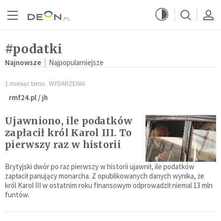
Przejdź do menu głównego
Przejdź do treści
#podatki
Najnowsze
Najpopularniejsze
1 miesiąc temu
WYDARZENIA
rmf24.pl / jh
Ujawniono, ile podatków
zapłacił król Karol III. To
pierwszy raz w historii
Brytyjski dwór po raz pierwszy w historii ujawnił, ile podatków
zapłacił panujący monarcha. Z opublikowanych danych wynika, że
król Karol III w ostatnim roku finansowym odprowadził niemal 13 mln
funtów.