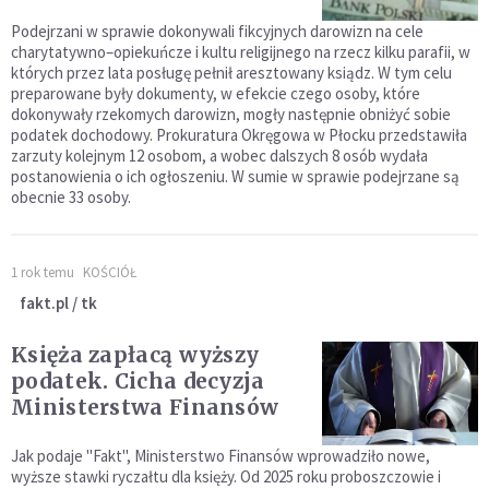
Podejrzani w sprawie dokonywali fikcyjnych darowizn na cele
charytatywno–opiekuńcze i kultu religijnego na rzecz kilku parafii, w
których przez lata posługę pełnił aresztowany ksiądz. W tym celu
preparowane były dokumenty, w efekcie czego osoby, które
dokonywały rzekomych darowizn, mogły następnie obniżyć sobie
podatek dochodowy. Prokuratura Okręgowa w Płocku przedstawiła
zarzuty kolejnym 12 osobom, a wobec dalszych 8 osób wydała
postanowienia o ich ogłoszeniu. W sumie w sprawie podejrzane są
obecnie 33 osoby.
1 rok temu
KOŚCIÓŁ
fakt.pl / tk
Księża zapłacą wyższy
podatek. Cicha decyzja
Ministerstwa Finansów
Jak podaje "Fakt", Ministerstwo Finansów wprowadziło nowe,
wyższe stawki ryczałtu dla księży. Od 2025 roku proboszczowie i