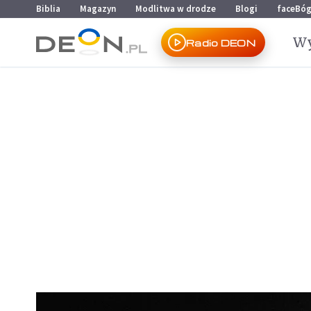
Przejdź do menu głównego
Przejdź do treści
Biblia
Magazyn
Modlitwa w drodze
Blogi
faceBó
Wy
Radio DEON