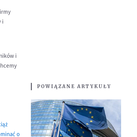
firmy
 i
ników i
 chcemy
POWIĄZANE ARTYKUŁY
ciąż
ominać o