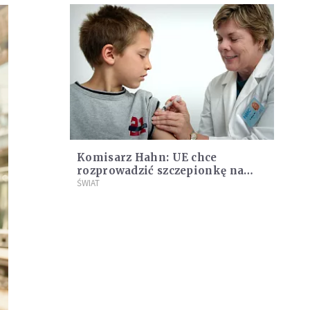
Komisarz Hahn: UE chce
rozprowadzić szczepionkę na
koronawirusa na cały świat
ŚWIAT