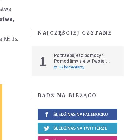
stwa.
rstwa,
NAJCZĘŚCIEJ CZYTANE
 KE ds.
Potrzebujesz pomocy?
1
Pomodlimy się w Twojej
intencji
62 komentarzy
BĄDŹ NA BIEŻĄCO
ŚLEDŹ NAS NA FACEBOOKU
ŚLEDŹ NAS NA TWITTERZE