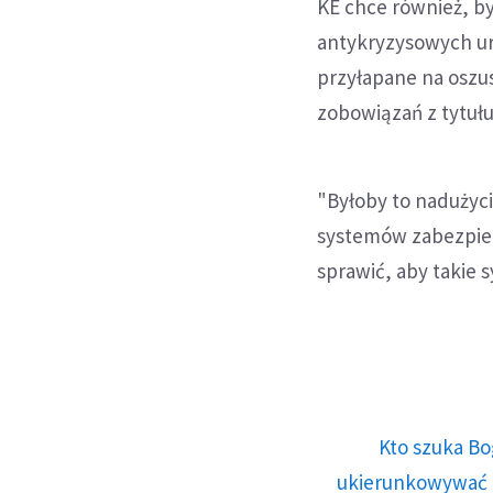
KE chce również, b
antykryzysowych ur
przyłapane na oszu
zobowiązań z tytuł
"Byłoby to nadużyc
systemów zabezpie
sprawić, aby takie s
Kto szuka Bo
ukierunkowywać n