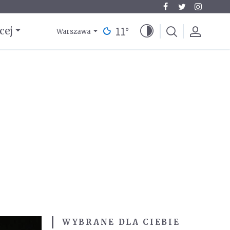
11
°
cej
Warszawa
WYBRANE DLA CIEBIE