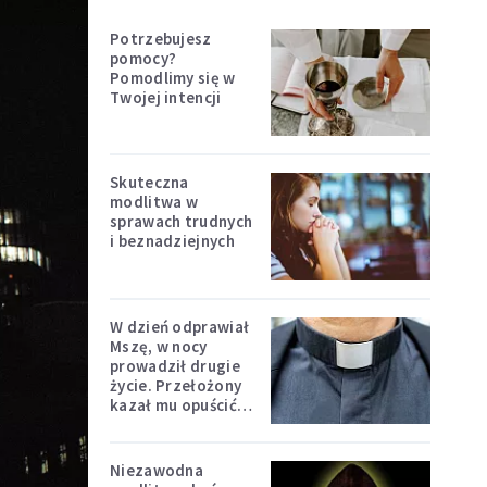
Potrzebujesz
pomocy?
Pomodlimy się w
Twojej intencji
Skuteczna
modlitwa w
sprawach trudnych
i beznadziejnych
W dzień odprawiał
Mszę, w nocy
prowadził drugie
życie. Przełożony
kazał mu opuścić
zakon
Niezawodna