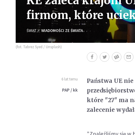
KE zaleca krajom U
firmom, które ucie
ŚWIAT
WIADOMOŚCI ZE ŚWIATA
(fot. Tabrez Syed / Unsplash)
6 lat temu
Państwa UE nie
przedsiębiorst
PAP / kk
które "27" ma n
zalecenie wyda
"Znaleźliśmy się w