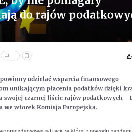
E, by nie pomagały
kają do rajów podatkowy
 powinny udzielać wsparcia finansowego
wom unikającym płacenia podatków dzięki kr
a swojej czarnej liście rajów podatkowych - 
ła we wtorek Komisja Europejska.
 bezprecedensowej sytuacji, w której z powodu pandemi