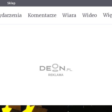
g
Sklep
Wię
darzenia
Komentarze
Wiara
Wideo