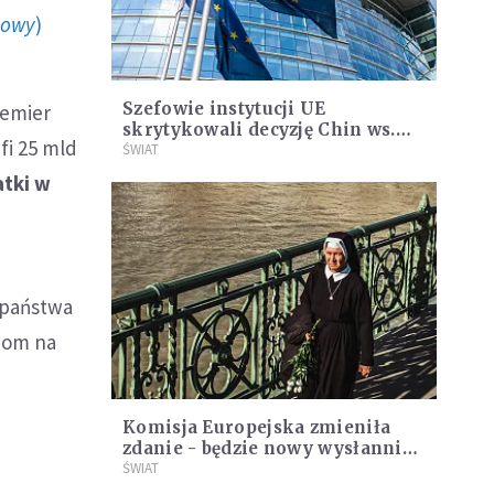
howy
)
Szefowie instytucji UE
remier
skrytykowali decyzję Chin ws.
fi 25 mld
nowych przepisów dotyczących
ŚWIAT
Hongkongu
atki w
 państwa
iom na
Komisja Europejska zmieniła
zdanie - będzie nowy wysłannik
ds. wolności religijnej
ŚWIAT