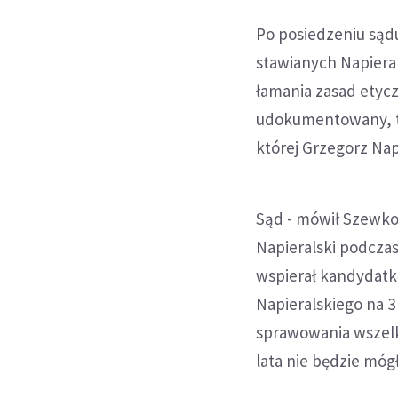
Po posiedzeniu sąd
stawianych Napieral
łamania zasad etycz
udokumentowany, to k
której Grzegorz Nap
Sąd - mówił Szewko 
Napieralski podczas
wspierał kandydatkę
Napieralskiego na 3
sprawowania wszelki
lata nie będzie mó