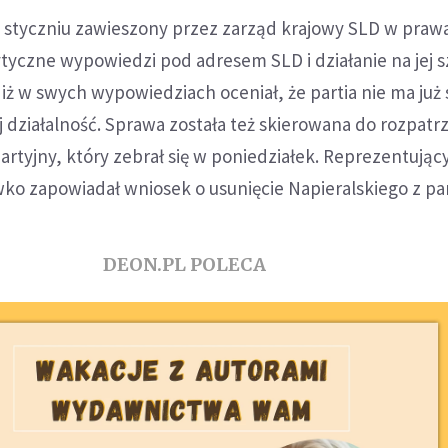
 w styczniu zawieszony przez zarząd krajowy SLD w praw
rytyczne wypowiedzi pod adresem SLD i działanie na jej 
iż w swych wypowiedziach oceniał, że partia nie ma już 
j działalność. Sprawa została też skierowana do rozpatr
artyjny, który zebrał się w poniedziałek. Reprezentując
wko zapowiadał wniosek o usunięcie Napieralskiego z part
DEON.PL POLECA