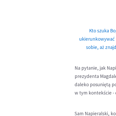
Kto szuka Bo
ukierunkowywać n
sobie, aż znaj
Na pytanie, jak Nap
prezydenta Magdale
daleko posuniętą po
w tym kontekście -
Sam Napieralski, ko