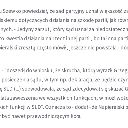
u Szewko powiedział, że sąd partyjny uznał większość 
skiemu dotyczących działania na szkodę partii, jak rów
nych. - Jedyny zarzut, który sąd uznał za niedostateczn
westia działania na rzecz innej partii, bo ta inna parti
ieralski zresztą często mówił, jeszcze nie powstała - do
- "doszedł do wniosku, że skrucha, którą wyraził Grzeg
 posiedzenia sądu, w tym np. deklaracja, że będzie czy
 SLD (...) spowodowała, że sąd zdecydował się skazać 
 lata zawieszenia we wszystkich funkcjach, w możliwośc
ch funkcji w SLD". Oznacza to - dodał - że Napieralski 
gł być nawet przewodniczącym koła.