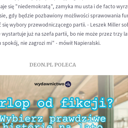
taje się "niedemokratą", zamyka mu usta i de facto wyrz
asie, gdy będzie pozbawiony możliwości sprawowania fu
 się wybory przewodniczącego partii. - Leszek Miller sob
e wystartuje już na szefa partii, bo nie może przez trzy la
okój, nie zagrozi mi" - mówił Napieralski.
DEON.PL POLECA