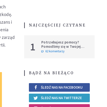
ach
szkodę.
szans i
NAJCZĘŚCIEJ CZYTANE
zenia
y zarząd
Potrzebujesz pomocy?
1
ii.
Pomodlimy się w Twojej
intencji
62 komentarzy
BĄDŹ NA BIEŻĄCO
ŚLEDŹ NAS NA FACEBOOKU
ŚLEDŹ NAS NA TWITTERZE