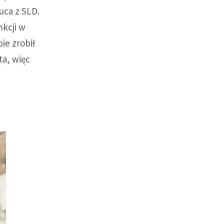
uca z SLD.
nkcji w
ie zrobił
ta, więc