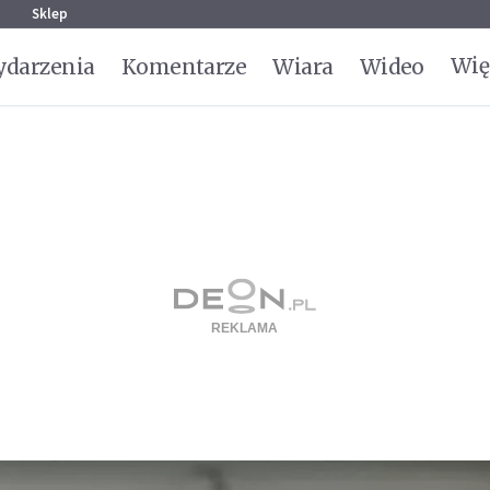
g
Sklep
Wię
darzenia
Komentarze
Wiara
Wideo