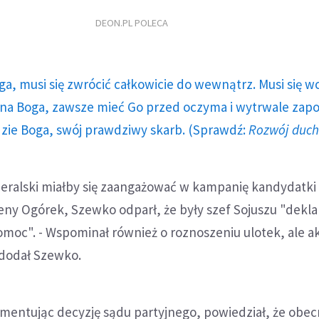
DEON.PL POLECA
ga, musi się zwrócić całkowicie do wewnątrz. Musi się w
a Boga, zawsze mieć Go przed oczyma i wytrwale zap
dzie Boga, swój prawdziwy skarb. (Sprawdź:
Rozwój duc
ieralski miałby się zaangażować w kampanię kandydatki
ny Ogórek, Szewko odparł, że były szef Sojuszu "dekl
moc". - Wspominał również o roznoszeniu ulotek, ale ak
 dodał Szewko.
mentując decyzję sądu partyjnego, powiedział, że obecn