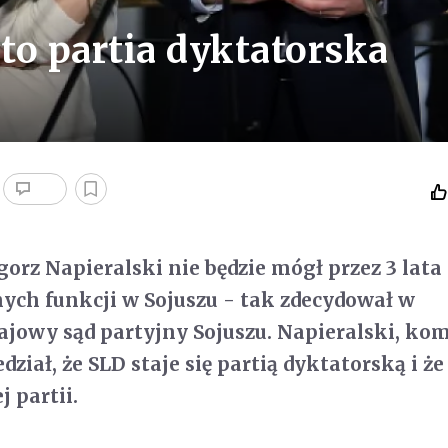
 to partia dyktatorska
gorz Napieralski nie będzie mógł przez 3 lata
ch funkcji w Sojuszu - tak zdecydował w
ajowy sąd partyjny Sojuszu. Napieralski, ko
edział, że SLD staje się partią dyktatorską i że
j partii.