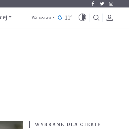
11
°
cej
Warszawa
WYBRANE DLA CIEBIE