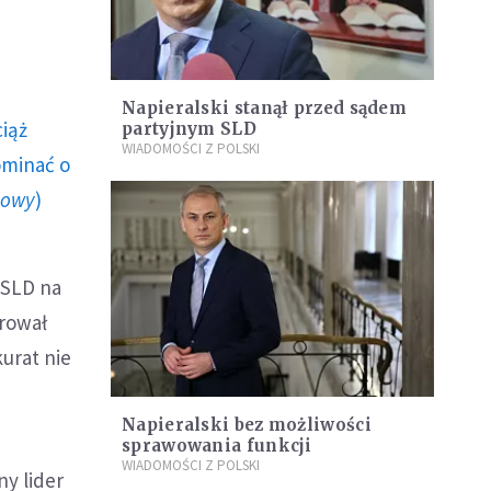
Napieralski stanął przed sądem
ciąż
partyjnym SLD
WIADOMOŚCI Z POLSKI
ominać o
howy
)
 SLD na
arował
urat nie
Napieralski bez możliwości
sprawowania funkcji
WIADOMOŚCI Z POLSKI
y lider