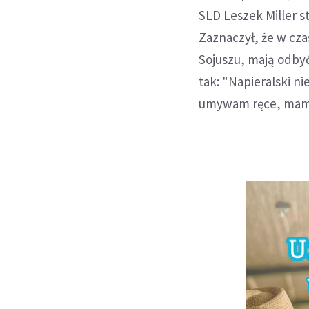
SLD Leszek Miller s
Zaznaczył, że w cz
Sojuszu, mają odbyć
tak: "Napieralski ni
umywam ręce, mam sp