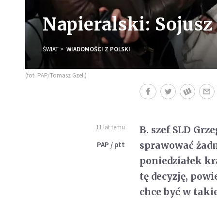
Napieralski: Sojusz
ŚWIAT
WIADOMOŚCI Z POLSKI
(fot. PAP/Tomasz Gzell)
11 lat temu
B. szef SLD Grze
sprawować żadny
PAP / ptt
poniedziałek kr
tę decyzję, powi
chce być w takie