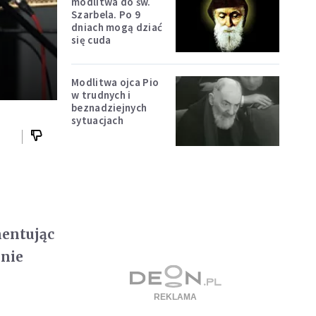
modlitwa do św.
Szarbela. Po 9
dniach mogą dziać
się cuda
Modlitwa ojca Pio
w trudnych i
beznadziejnych
sytuacjach
mentując
 nie