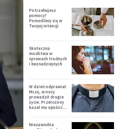
Potrzebujesz
pomocy?
Pomodlimy się w
Twojej intencji
Skuteczna
modlitwa w
sprawach trudnych
i beznadziejnych
W dzień odprawiał
Mszę, w nocy
prowadził drugie
życie. Przełożony
kazał mu opuścić
zakon
Niezawodna