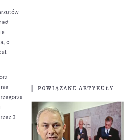
zarzutów
nież
ie
a, o
dał.
orz
nnie
POWIĄZANE ARTYKUŁY
Grzegorza
i
przez 3