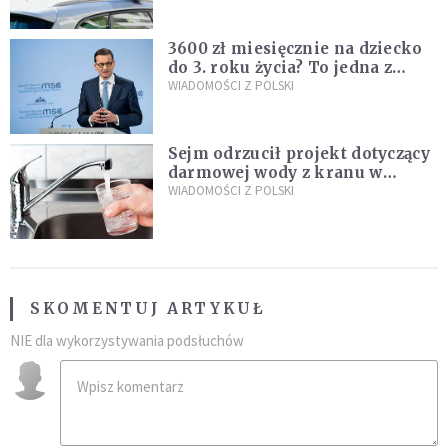
nastolatków
3600 zł miesięcznie na dziecko
do 3. roku życia? To jedna z
propozycji programu "Rozwój
WIADOMOŚCI Z POLSKI
Plus"
Sejm odrzucił projekt dotyczący
darmowej wody z kranu w
restauracjach
WIADOMOŚCI Z POLSKI
SKOMENTUJ ARTYKUŁ
NIE dla wykorzystywania podsłuchów