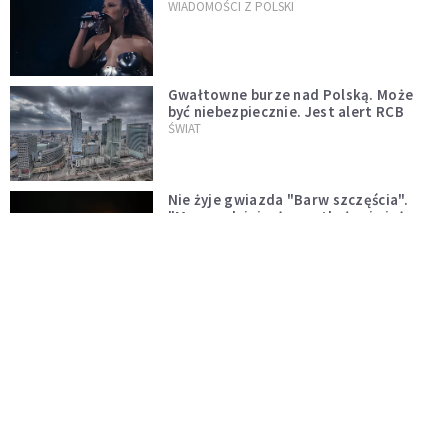
WIADOMOŚCI Z POLSKI
Gwałtowne burze nad Polską. Może
być niebezpiecznie. Jest alert RCB
ŚWIAT
Nie żyje gwiazda "Barw szczęścia".
"Mam nadzieję, że spotkała się już z
Bogiem, którego tak bardzo kochała"
WYDARZENIA