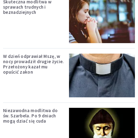
Skuteczna modlitwa w
sprawach trudnych i
beznadziejnych
W dzień odprawiał Mszę, w
nocy prowadził drugie życie.
Przełożony kazał mu
opuścić zakon
Niezawodna modlitwa do
św. Szarbela. Po 9 dniach
mogą dziać się cuda