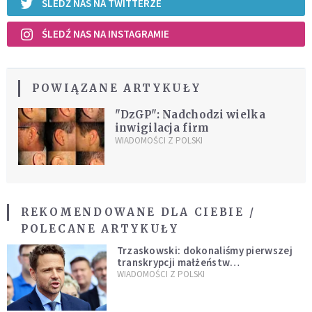
ŚLEDŹ NAS NA TWITTERZE
ŚLEDŹ NAS NA INSTAGRAMIE
POWIĄZANE ARTYKUŁY
"DzGP": Nadchodzi wielka
inwigilacja firm
WIADOMOŚCI Z POLSKI
REKOMENDOWANE DLA CIEBIE /
POLECANE ARTYKUŁY
Trzaskowski: dokonaliśmy pierwszej
transkrypcji małżeństw
jednopłciowych. “Tak jak
WIADOMOŚCI Z POLSKI
zapowiadałem, bez zwłoki,
natychmiast”