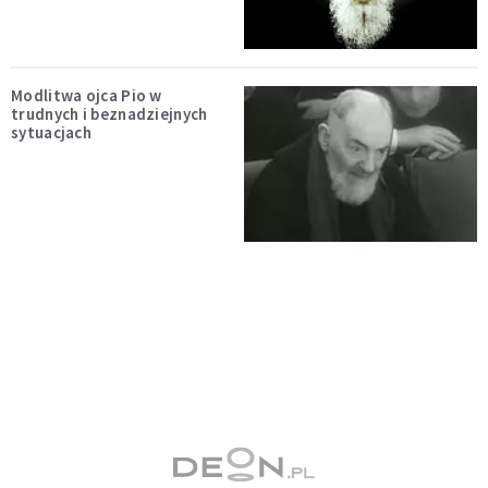
Modlitwa ojca Pio w
trudnych i beznadziejnych
sytuacjach