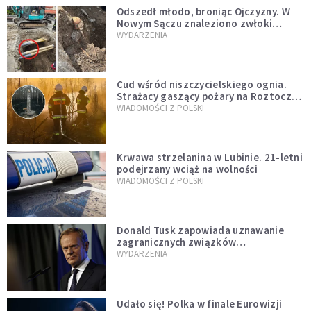
Odszedł młodo, broniąc Ojczyzny. W
Nowym Sączu znaleziono zwłoki
mężczyzny z czasów potopu
WYDARZENIA
szwedzkiego
Cud wśród niszczycielskiego ognia.
Strażacy gaszący pożary na Roztoczu
opublikowali niezwykłe zdjęcie
WIADOMOŚCI Z POLSKI
Krwawa strzelanina w Lubinie. 21-letni
podejrzany wciąż na wolności
WIADOMOŚCI Z POLSKI
Donald Tusk zapowiada uznawanie
zagranicznych związków
jednopłciowych. "Państwo oblało ten
WYDARZENIA
test"
Udało się! Polka w finale Eurowizji