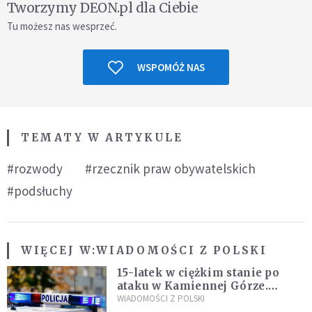
Tworzymy DEON.pl dla Ciebie
Tu możesz nas wesprzeć.
WSPOMÓŻ NAS
TEMATY W ARTYKULE
#rozwody
#rzecznik praw obywatelskich
#podsłuchy
WIĘCEJ W:
WIADOMOŚCI Z POLSKI
15-latek w ciężkim stanie po
ataku w Kamiennej Górze.
Policja zatrzymała dwóch
WIADOMOŚCI Z POLSKI