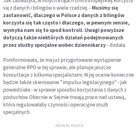
Jak zauważyła, w innych krajach Unii Europejskiej korzysta
się z danych i bilingów o wiele rzadziej. -
Musimy się
zastanowić, dlaczego w Polsce z danych z bilingów
korzysta się tak często i dlaczego, w pewnym sensie,
wymyka nam się to spod kontroli.
Uwagi powyższe
dotyczą także niektórych działań podejmowanych
przez służby specjalne wobec dziennikarzy
- dodała.
Poinformowała, że ma już przygotowane wystąpienie
generalne RPO w tej sprawie, ale planuje jeszcze
konsultacje z kilkoma specjalistami. W jej ocenie konieczne
będzie także skierowanie "impulsu legislacyjnego" - jak
powiedziała - w sprawie sposobu korzystania z danych z
posłuchów. Obecnie w Sejmie trwają prace nad ustawą,
która regulowałaby czynności operacyjne służb
specjalnych.
DEON.PL POLECA