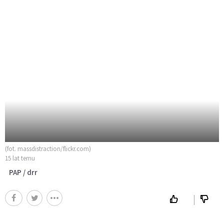
(fot. massdistraction/flickr.com)
15 lat temu
PAP / drr