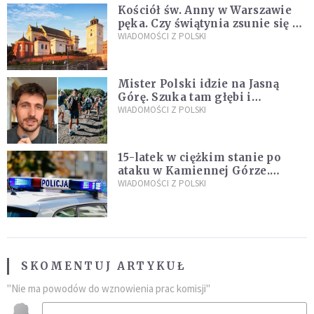
Kościół św. Anny w Warszawie
pęka. Czy świątynia zsunie się ze
skarpy?
WIADOMOŚCI Z POLSKI
Mister Polski idzie na Jasną
Górę. Szuka tam głębi i
spotkania
WIADOMOŚCI Z POLSKI
15-latek w ciężkim stanie po
ataku w Kamiennej Górze.
Policja zatrzymała dwóch
WIADOMOŚCI Z POLSKI
nastolatków
SKOMENTUJ ARTYKUŁ
"Nie ma powodów do wznowienia prac komisji"