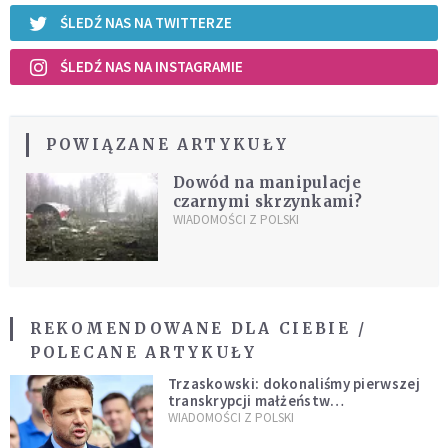
ŚLEDŹ NAS NA TWITTERZE
ŚLEDŹ NAS NA INSTAGRAMIE
POWIĄZANE ARTYKUŁY
Dowód na manipulacje
czarnymi skrzynkami?
WIADOMOŚCI Z POLSKI
REKOMENDOWANE DLA CIEBIE /
POLECANE ARTYKUŁY
Trzaskowski: dokonaliśmy pierwszej
transkrypcji małżeństw
jednopłciowych. “Tak jak
WIADOMOŚCI Z POLSKI
zapowiadałem, bez zwłoki,