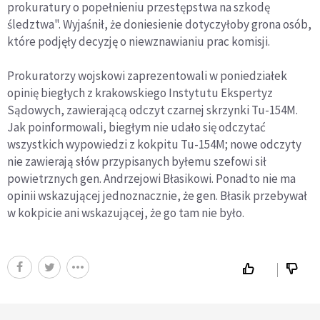
prokuratury o popełnieniu przestępstwa na szkodę
śledztwa". Wyjaśnił, że doniesienie dotyczyłoby grona osób,
które podjęły decyzję o niewznawianiu prac komisji.
Prokuratorzy wojskowi zaprezentowali w poniedziałek
opinię biegłych z krakowskiego Instytutu Ekspertyz
Sądowych, zawierającą odczyt czarnej skrzynki Tu-154M.
Jak poinformowali, biegłym nie udało się odczytać
wszystkich wypowiedzi z kokpitu Tu-154M; nowe odczyty
nie zawierają słów przypisanych byłemu szefowi sił
powietrznych gen. Andrzejowi Błasikowi. Ponadto nie ma
opinii wskazującej jednoznacznie, że gen. Błasik przebywał
w kokpicie ani wskazującej, że go tam nie było.