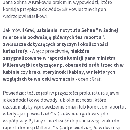
Jana Sehna w Krakowie brak m.in. wypowiedzi, które
komisja przypisała dowódcy Sił Powietrznych gen.
Andrzejowi Błasikowi.
Jak mówił Graś,
ustalenia Instytutu Sehna "w żadnej
mierze nie podważają głównych tez raportu",
zwłaszcza dotyczących przyczyn i okoliczności
katastrofy
. -Wręcz przeciwnie,
niektóre
zasygnalizowane w raporcie komisji pana ministra
Millera wątki dotyczące np. obecności osób trzecich w
kabinie czy braku sterylności kabiny, w niektórych
względach te wnioski wzmacnia
- ocenił Graś.
Powiedział też, że jeśli w przyszłości prokuratura ujawni
jakieś dodatkowe dowody lub okoliczności, które
uzasadniałyby wprowadzenie zmian lub korekt do raportu,
wtedy - jak powiedział Graś - eksperci gotowi są do
współpracy. Pytany o możliwość dopisania załącznika do
raportu komisji Millera, Graś odpowiedział, że w dyskusji