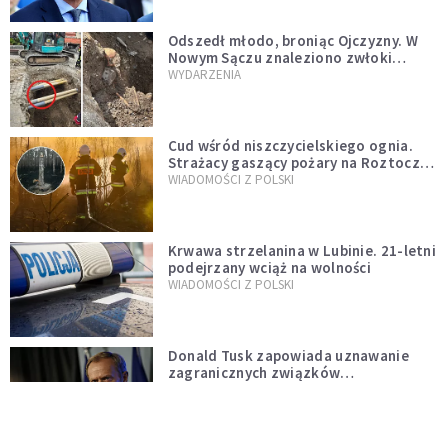
natychmiast”
Odszedł młodo, broniąc Ojczyzny. W
Nowym Sączu znaleziono zwłoki
mężczyzny z czasów potopu
WYDARZENIA
szwedzkiego
Cud wśród niszczycielskiego ognia.
Strażacy gaszący pożary na Roztoczu
opublikowali niezwykłe zdjęcie
WIADOMOŚCI Z POLSKI
Krwawa strzelanina w Lubinie. 21-letni
podejrzany wciąż na wolności
WIADOMOŚCI Z POLSKI
Donald Tusk zapowiada uznawanie
zagranicznych związków
jednopłciowych. "Państwo oblało ten
WYDARZENIA
test"