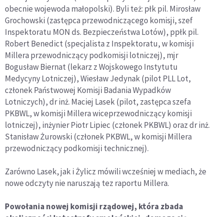
obecnie wojewoda małopolski). Byli też: płk pil. Mirosław
Grochowski (zastępca przewodniczącego komisji, szef
Inspektoratu MON ds. Bezpieczeństwa Lotów), ppłk pil.
Robert Benedict (specjalista z Inspektoratu, w komisji
Millera przewodniczący podkomisji lotniczej), mjr
Bogusław Biernat (lekarz z Wojskowego Instytutu
Medycyny Lotniczej), Wiesław Jedynak (pilot PLL Lot,
członek Państwowej Komisji Badania Wypadków
Lotniczych), dr inż. Maciej Lasek (pilot, zastępca szefa
PKBWL, w komisji Millera wiceprzewodniczący komisji
lotniczej), inżynier Piotr Lipiec (członek PKBWL) oraz dr inż.
Stanisław Żurowski (członek PKBWL, w komisji Millera
przewodniczący podkomisji technicznej).
Zarówno Lasek, jak i Żylicz mówili wcześniej w mediach, że
nowe odczyty nie naruszają tez raportu Millera.
Powołania nowej komisji rządowej, która zbada