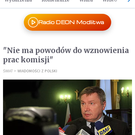
Radio DEON Modlitwa
"Nie ma powodów do wznowienia
prac komisji"
ŚWIAT
WIADOMOŚCI Z POLSKI