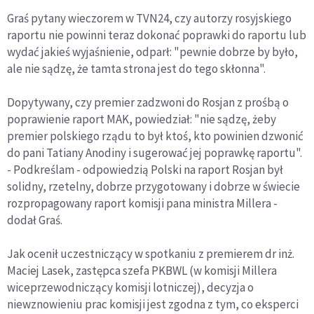
Graś pytany wieczorem w TVN24, czy autorzy rosyjskiego
raportu nie powinni teraz dokonać poprawki do raportu lub
wydać jakieś wyjaśnienie, odparł: "pewnie dobrze by było,
ale nie sądzę, że tamta strona jest do tego skłonna".
Dopytywany, czy premier zadzwoni do Rosjan z prośbą o
poprawienie raport MAK, powiedział: "nie sądzę, żeby
premier polskiego rządu to był ktoś, kto powinien dzwonić
do pani Tatiany Anodiny i sugerować jej poprawkę raportu".
- Podkreślam - odpowiedzią Polski na raport Rosjan był
solidny, rzetelny, dobrze przygotowany i dobrze w świecie
rozpropagowany raport komisji pana ministra Millera -
dodał Graś.
Jak ocenił uczestniczący w spotkaniu z premierem dr inż.
Maciej Lasek, zastępca szefa PKBWL (w komisji Millera
wiceprzewodniczący komisji lotniczej), decyzja o
niewznowieniu prac komisji jest zgodna z tym, co eksperci