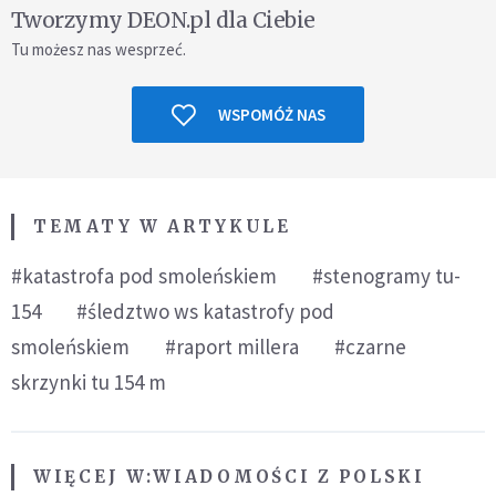
Tworzymy DEON.pl dla Ciebie
Tu możesz nas wesprzeć.
WSPOMÓŻ NAS
TEMATY W ARTYKULE
#katastrofa pod smoleńskiem
#stenogramy tu-
154
#śledztwo ws katastrofy pod
smoleńskiem
#raport millera
#czarne
skrzynki tu 154 m
WIĘCEJ W:
WIADOMOŚCI Z POLSKI