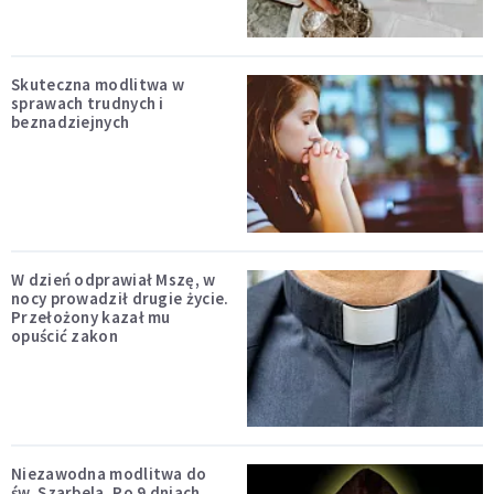
Skuteczna modlitwa w
sprawach trudnych i
beznadziejnych
W dzień odprawiał Mszę, w
nocy prowadził drugie życie.
Przełożony kazał mu
opuścić zakon
Niezawodna modlitwa do
św. Szarbela. Po 9 dniach