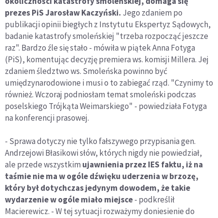
okoliczności katastrofy smoleńskiej, domaga się
prezes PiS Jarosław Kaczyński.
Jego zdaniem po
publikacji opinii biegłych z Instytutu Ekspertyz Sądowych,
badanie katastrofy smoleńskiej "trzeba rozpocząć jeszcze
raz". Bardzo źle się stało - mówiła w piątek Anna Fotyga
(PiS), komentując decyzję premiera ws. komisji Millera. Jej
zdaniem śledztwo ws. Smoleńska powinno być
umiędzynarodowione i musi o to zabiegać rząd. "Czynimy to
również. Wczoraj podniosłam temat smoleński podczas
poselskiego Trójkąta Weimarskiego" - powiedziała Fotyga
na konferencji prasowej.
- Sprawa dotyczy nie tylko fałszywego przypisania gen.
Andrzejowi Błasikowi słów, których nigdy nie powiedział,
ale przede wszystkim
ujawnienia przez IES faktu, iż na
taśmie nie ma w ogóle dźwięku uderzenia w brzozę,
który był dotychczas jedynym dowodem, że takie
wydarzenie w ogóle miało miejsce
- podkreślił
Macierewicz. - W tej sytuacji rozważymy doniesienie do