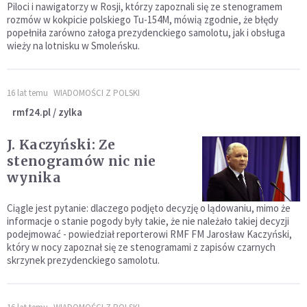
Piloci i nawigatorzy w Rosji, którzy zapoznali się ze stenogramem
rozmów w kokpicie polskiego Tu-154M, mówią zgodnie, że błędy
popełniła zarówno załoga prezydenckiego samolotu, jak i obsługa
wieży na lotnisku w Smoleńsku.
16 lat temu
WIADOMOŚCI Z POLSKI
rmf24.pl / zylka
J. Kaczyński: Ze
stenogramów nic nie
wynika
Ciągle jest pytanie: dlaczego podjęto decyzję o lądowaniu, mimo że
informacje o stanie pogody były takie, że nie należało takiej decyzji
podejmować - powiedział reporterowi RMF FM Jarosław Kaczyński,
który w nocy zapoznał się ze stenogramami z zapisów czarnych
skrzynek prezydenckiego samolotu.