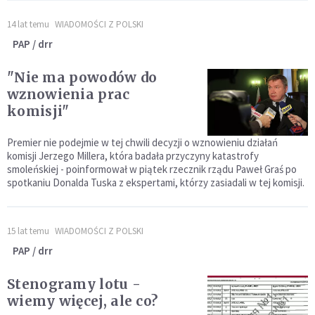
14 lat temu
WIADOMOŚCI Z POLSKI
PAP / drr
"Nie ma powodów do
wznowienia prac
komisji"
Premier nie podejmie w tej chwili decyzji o wznowieniu działań
komisji Jerzego Millera, która badała przyczyny katastrofy
smoleńskiej - poinformował w piątek rzecznik rządu Paweł Graś po
spotkaniu Donalda Tuska z ekspertami, którzy zasiadali w tej komisji.
15 lat temu
WIADOMOŚCI Z POLSKI
PAP / drr
Stenogramy lotu -
wiemy więcej, ale co?