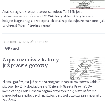
Analiza nagrań z rejestratorów samolotu Tu-154M jest
zaawansowana - mówi szef MSWiA Jerzy Miller. Odszyfrowano
kolejne fragmenty, ale wstępna ich analiza pokazuje, że mają one - jak
to określił Miller - "średnią rangę".
16 lat temu
WIADOMOŚCI Z POLSKI
PAP / apd
Zapis rozmów z kabiny
już prawie gotowy
Niemal gotów jest już pełen stenogram z zapisu rozmów w kabinie
pilotów Tu-154 - dowiaduje się "Dziennik Gazeta Prawna". Do
kompletnego odsłuchania nagrań przyczyniła się ABW, która ma
ponoć jedną z najlepszych na świecie metod oczyszczania nagrań z
zakłóceń.