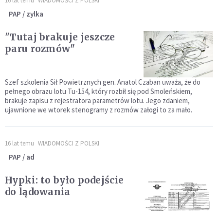
16 lat temu
WIADOMOŚCI Z POLSKI
PAP / zylka
"Tutaj brakuje jeszcze
paru rozmów"
Szef szkolenia Sił Powietrznych gen. Anatol Czaban uważa, że do
pełnego obrazu lotu Tu-154, który rozbił się pod Smoleńskiem,
brakuje zapisu z rejestratora parametrów lotu. Jego zdaniem,
ujawnione we wtorek stenogramy z rozmów załogi to za mało.
16 lat temu
WIADOMOŚCI Z POLSKI
PAP / ad
Hypki: to było podejście
do lądowania