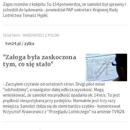
Zapis rozmów z kokpitu Tu-154 potwierdza, że samolot był sprawny i
schodził do lądowania - powiedział PAP sekretarz Krajowej Rady
Lotnictwa Tomasz Hypki.
16 lat temu
WIADOMOŚCI Z POLSKI
tvn24.pl / zylka
"Załoga była zaskoczona
tym, co się stało"
- Zacząłem czytanie od ostatnich stron. Drugi pilot mówi
"odchodzimy", a nawigator dalej odlicza wysokość. Mogę
wnioskować, że samolot ma prędkość opadania ok. 14 m/s. To jest
prędkość niespotykana przy podejściu. Normalnie jest trzy razy
mniejsza. Samolot zbliża się do ziemi bardzo szybko - komentował
Krzysztof Krawcewicz z "Przeglądu Lotniczego" na antenie TVN24.