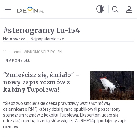
Przejdź do menu głównego
Przejdź do treści
#stenogramy tu-154
Najnowsze
Najpopularniejsze
11 lat temu
WIADOMOŚCI Z POLSKI
RMF 24 / ptt
"Zmieścisz się, śmiało" -
nowy zapis rozmów z
kabiny Tupolewa!
"Śledztwo smoleńskie czeka prawdziwy wstrząs" mówią
dziennikarze RMF, którzy dzisiaj rano opublikowali poszerzony
stenogram rozmów z kokpitu Tupolewa. Ekspertom udało się
odczytać o jedną trzecią słów więcej. Za RMF24.pl podajemy zapis
rozmów: