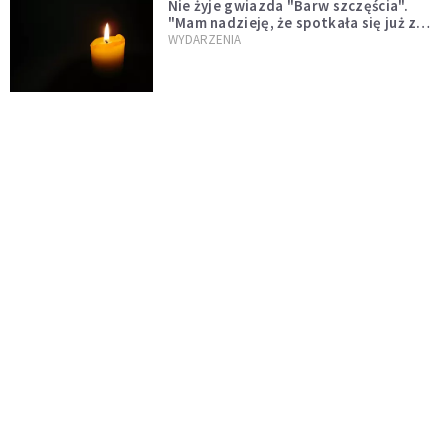
Nie żyje gwiazda "Barw szczęścia".
"Mam nadzieję, że spotkała się już z
Bogiem, którego tak bardzo kochała"
WYDARZENIA