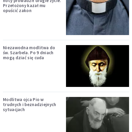
nocy prowadził drugie życie.
Przełożony kazał mu
opuścić zakon
Niezawodna modlitwa do
św. Szarbela. Po 9 dniach
mogą dziać się cuda
Modlitwa ojca Pio w
trudnych i beznadziejnych
sytuacjach