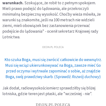
warunkach.
Szokujące, że robił to z pełnym spokojem.
Mieli prawo podejść do lądowania, ale przekroczyli
minimalną bezpieczną wysokość. Choćby wieża mówiła, że
warunki są znakomite, jeśli na 100 metrach nie widzieli
ziemi, mieli obowiązek bez zastanowienia przerwać
podejście do lądowania" - ocenił sekretarz Krajowej rady
Lotnictwa.
DEON.PL POLECA
Kto szuka Boga, musi się zwrócić całkowicie do wewnątrz.
Musi się wciąż ukierunkowywać na Boga, zawsze mieć Go
przed oczyma i wytrwale zapominać o sobie, aż znajdzie
Boga, swój prawdziwy skarb. (Sprawdź:
Rozwój duchowy
)
Jak dodał, radiowysokościomierz sprawdziłby się bliżej
lotniska, gdzie teren jest płaski, ale "wcześniej - nie".
DEON.PL POLECA