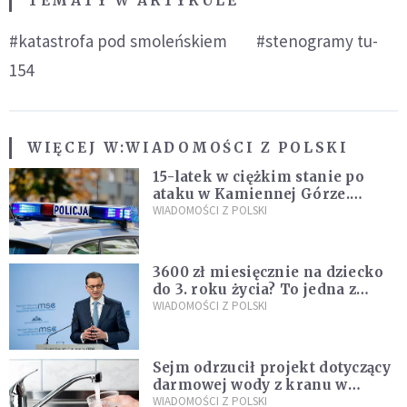
TEMATY W ARTYKULE
#katastrofa pod smoleńskiem
#stenogramy tu-
154
WIĘCEJ W:
WIADOMOŚCI Z POLSKI
15-latek w ciężkim stanie po
ataku w Kamiennej Górze.
Policja zatrzymała dwóch
WIADOMOŚCI Z POLSKI
nastolatków
3600 zł miesięcznie na dziecko
do 3. roku życia? To jedna z
propozycji programu "Rozwój
WIADOMOŚCI Z POLSKI
Plus"
Sejm odrzucił projekt dotyczący
darmowej wody z kranu w
restauracjach
WIADOMOŚCI Z POLSKI