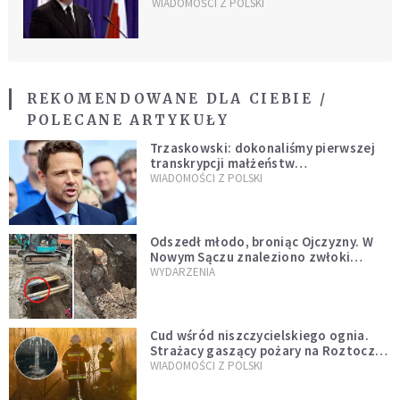
WIADOMOŚCI Z POLSKI
REKOMENDOWANE DLA CIEBIE /
POLECANE ARTYKUŁY
Trzaskowski: dokonaliśmy pierwszej
transkrypcji małżeństw
jednopłciowych. “Tak jak
WIADOMOŚCI Z POLSKI
zapowiadałem, bez zwłoki,
natychmiast”
Odszedł młodo, broniąc Ojczyzny. W
Nowym Sączu znaleziono zwłoki
mężczyzny z czasów potopu
WYDARZENIA
szwedzkiego
Cud wśród niszczycielskiego ognia.
Strażacy gaszący pożary na Roztoczu
opublikowali niezwykłe zdjęcie
WIADOMOŚCI Z POLSKI