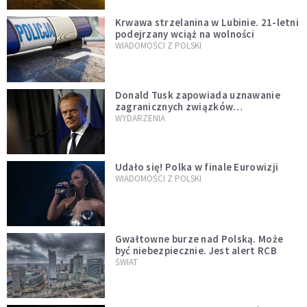
Krwawa strzelanina w Lubinie. 21-letni
podejrzany wciąż na wolności
WIADOMOŚCI Z POLSKI
Donald Tusk zapowiada uznawanie
zagranicznych związków
jednopłciowych. "Państwo oblało ten
WYDARZENIA
test"
Udało się! Polka w finale Eurowizji
WIADOMOŚCI Z POLSKI
Gwałtowne burze nad Polską. Może
być niebezpiecznie. Jest alert RCB
ŚWIAT