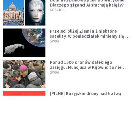
Dlaczego giganci AI słuchają księży?
KOŚCIÓŁ
Przeleci bliżej Ziemi niż niektóre
satelity. W poniedziałek miniemy się z
asteroidą, która poprzedzi znacznie
ŚWIAT
większego "gościa"
Ponad 1500 dronów dalekiego
zasięgu. Nuncjusz w Kijowie: to nie
wygląda na wolę zakończenia wojny
ŚWIAT
[PILNE] Rosyjskie drony nad Łotwą.
Jeden z nich uderzył w skład ropy
naftowej
ŚWIAT
Bonnie Tyler walczy o życie. Dziś fani
modlą się za głos, który śpiewał: