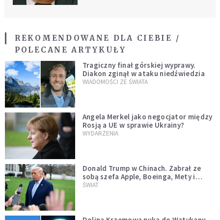
REKOMENDOWANE DLA CIEBIE /
POLECANE ARTYKUŁY
Tragiczny finał górskiej wyprawy.
Diakon zginął w ataku niedźwiedzia
WIADOMOŚCI ZE ŚWIATA
Angela Merkel jako negocjator między
Rosją a UE w sprawie Ukrainy?
WYDARZENIA
Donald Trump w Chinach. Zabrał ze
sobą szefa Apple, Boeinga, Mety i
Muska
ŚWIAT
Dolina Krzemowa puka do Watykanu.