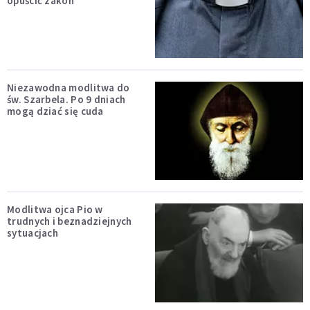
opuścić zakon
Niezawodna modlitwa do
św. Szarbela. Po 9 dniach
mogą dziać się cuda
Modlitwa ojca Pio w
trudnych i beznadziejnych
sytuacjach