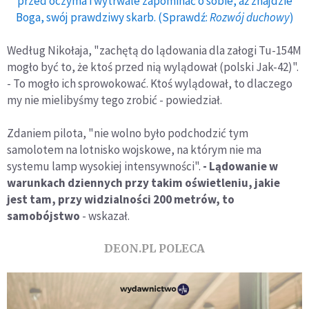
przed oczyma i wytrwale zapominać o sobie, aż znajdzie
Boga, swój prawdziwy skarb. (Sprawdź:
Rozwój duchowy
)
Według Nikołaja, "zachętą do lądowania dla załogi Tu-154M
mogło być to, że ktoś przed nią wylądował (polski Jak-42)".
- To mogło ich sprowokować. Ktoś wylądował, to dlaczego
my nie mielibyśmy tego zrobić - powiedział.
Zdaniem pilota, "nie wolno było podchodzić tym
samolotem na lotnisko wojskowe, na którym nie ma
systemu lamp wysokiej intensywności".
- Lądowanie w
warunkach dziennych przy takim oświetleniu, jakie
jest tam, przy widzialności 200 metrów, to
samobójstwo
- wskazał.
DEON.PL POLECA