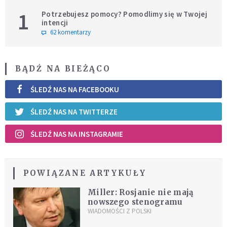
1
Potrzebujesz pomocy? Pomodlimy się w Twojej
intencji
62 komentarzy
BĄDŹ NA BIEŻĄCO
ŚLEDŹ NAS NA FACEBOOKU
ŚLEDŹ NAS NA TWITTERZE
ŚLEDŹ NAS NA INSTAGRAMIE
POWIĄZANE ARTYKUŁY
Miller: Rosjanie nie mają
nowszego stenogramu
WIADOMOŚCI Z POLSKI