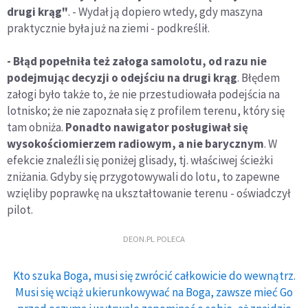
drugi krąg"
. - Wydał ją dopiero wtedy, gdy maszyna
praktycznie była już na ziemi - podkreślił.
- Błąd popełniła też załoga samolotu, od razu nie
podejmując decyzji o odejściu na drugi krąg
. Błędem
załogi było także to, że nie przestudiowała podejścia na
lotnisko; że nie zapoznała się z profilem terenu, który się
tam obniża.
Ponadto nawigator posługiwał się
wysokościomierzem radiowym, a nie barycznym
. W
efekcie znaleźli się poniżej glisady, tj. właściwej ścieżki
zniżania. Gdyby się przygotowywali do lotu, to zapewne
wzięliby poprawkę na ukształtowanie terenu - oświadczył
pilot.
DEON.PL POLECA
Kto szuka Boga, musi się zwrócić całkowicie do wewnątrz.
Musi się wciąż ukierunkowywać na Boga, zawsze mieć Go