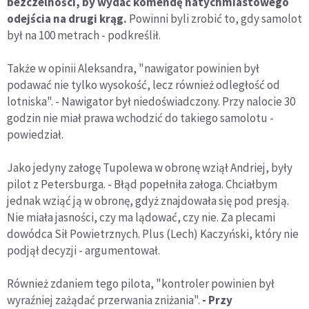
bezczelności, by wydać komendę natychmiastowego
odejścia na drugi krąg.
Powinni byli zrobić to, gdy samolot
był na 100 metrach - podkreślił.
Także w opinii Aleksandra, "nawigator powinien był
podawać nie tylko wysokość, lecz również odległość od
lotniska". - Nawigator był niedoświadczony. Przy nalocie 30
godzin nie miał prawa wchodzić do takiego samolotu -
powiedział.
Jako jedyny załogę Tupolewa w obronę wziął Andriej, były
pilot z Petersburga. - Błąd popełniła załoga. Chciałbym
jednak wziąć ją w obronę, gdyż znajdowała się pod presją.
Nie miała jasności, czy ma lądować, czy nie. Za plecami
dowódca Sił Powietrznych. Plus (Lech) Kaczyński, który nie
podjął decyzji - argumentował.
Również zdaniem tego pilota, "kontroler powinien był
wyraźniej zażądać przerwania zniżania".
- Przy