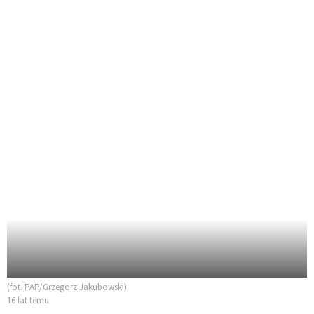
(fot. PAP/Grzegorz Jakubowski)
16 lat temu