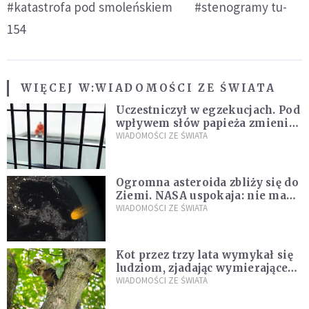
#katastrofa pod smoleńskiem
#stenogramy tu-
154
WIĘCEJ W:
WIADOMOŚCI ZE ŚWIATA
Uczestniczył w egzekucjach. Pod
wpływem słów papieża zmienił
zdanie
WIADOMOŚCI ZE ŚWIATA
Ogromna asteroida zbliży się do
Ziemi. NASA uspokaja: nie ma
zagrożenia
WIADOMOŚCI ZE ŚWIATA
Kot przez trzy lata wymykał się
ludziom, zjadając wymierające
kaczki. W końcu popełnił
WIADOMOŚCI ZE ŚWIATA
fatalny błąd