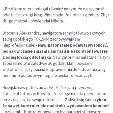
- Błąd kontrolera polegał również na tym, że nie wymusił
odejścia na drugi krąg. Widać było, że ludzie się zabiją. Zbyt
długo milczał - powiedział Nikołaj.
W ocenie Aleksandra, nawigatora samolotów wojskowych,
załoga polskiego Tu-154M zachowywała się
nieprofesjonalnie.
- Nawigator stale podawał wysokość,
jednak w czasie zniżania ani razu nie skonfrontował jej
z odległością od lotniska
. Nawigator miał nalatane na tym
typie samolotu zaledwie 30 godzin. Mam poważne
wątpliwości, czy posiadał uprawnienia do lądowania przy
minimum pogodowym tego lotniska - oświadczył.
Rosyjski nawigator zauważył, że "częstą przyczyną
katastrof lotniczych jest to, że załoga nie ufa przyrządom,
lecz zdaje się na swoje odczucia".
- Zniżali się tak szybko,
że nawet kontroler nie nadążał z wydawaniem komend
- oznajmił. - Kontroler powinien był bardziej stanowczo