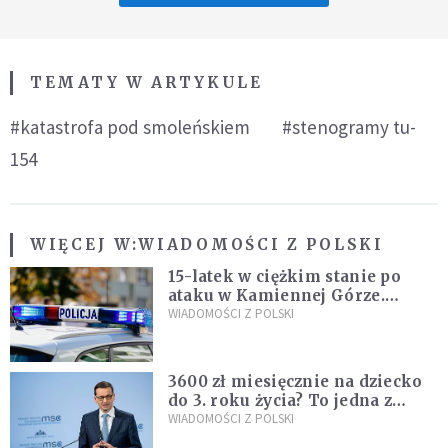
TEMATY W ARTYKULE
#katastrofa pod smoleńskiem
#stenogramy tu-
154
WIĘCEJ W:
WIADOMOŚCI Z POLSKI
15-latek w ciężkim stanie po
ataku w Kamiennej Górze.
Policja zatrzymała dwóch
WIADOMOŚCI Z POLSKI
nastolatków
3600 zł miesięcznie na dziecko
do 3. roku życia? To jedna z
propozycji programu "Rozwój
WIADOMOŚCI Z POLSKI
Plus"