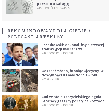
presji na załogę
WIADOMOŚCI ZE ŚWIATA
REKOMENDOWANE DLA CIEBIE /
POLECANE ARTYKUŁY
Trzaskowski: dokonaliśmy pierwszej
transkrypcji małżeństw
jednopłciowych. “Tak jak
WIADOMOŚCI Z POLSKI
zapowiadałem, bez zwłoki,
natychmiast”
Odszedł młodo, broniąc Ojczyzny. W
Nowym Sączu znaleziono zwłoki
mężczyzny z czasów potopu
WYDARZENIA
szwedzkiego
Cud wśród niszczycielskiego ognia.
Strażacy gaszący pożary na Roztoczu
opublikowali niezwykłe zdjęcie
WIADOMOŚCI Z POLSKI