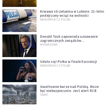
Krwawa strzelanina w Lubinie. 21-letni
podejrzany wciąż na wolności
WIADOMOŚCI Z POLSKI
Donald Tusk zapowiada uznawanie
zagranicznych związków
jednopłciowych. "Państwo oblało ten
WYDARZENIA
test"
Udało się! Polka w finale Eurowizji
WIADOMOŚCI Z POLSKI
Gwałtowne burze nad Polską. Może
być niebezpiecznie. Jest alert RCB
ŚWIAT