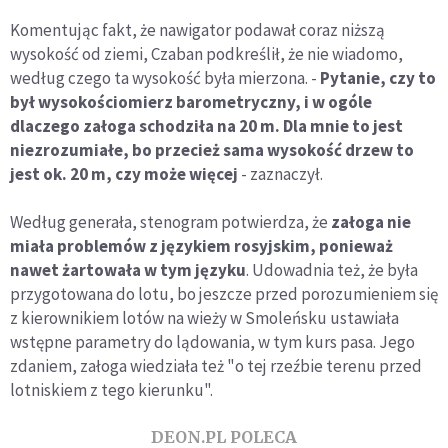
Komentując fakt, że nawigator podawał coraz niższą
wysokość od ziemi, Czaban podkreślił, że nie wiadomo,
według czego ta wysokość była mierzona. -
Pytanie, czy to
był wysokościomierz barometryczny, i w ogóle
dlaczego załoga schodziła na 20 m. Dla mnie to jest
niezrozumiałe, bo przecież sama wysokość drzew to
jest ok. 20 m, czy może więcej
- zaznaczył.
Według generała, stenogram potwierdza, że
załoga nie
miała problemów z językiem rosyjskim, ponieważ
nawet żartowała w tym języku
. Udowadnia też, że była
przygotowana do lotu, bo jeszcze przed porozumieniem się
z kierownikiem lotów na wieży w Smoleńsku ustawiała
wstępne parametry do lądowania, w tym kurs pasa. Jego
zdaniem, załoga wiedziała też "o tej rzeźbie terenu przed
lotniskiem z tego kierunku".
DEON.PL POLECA