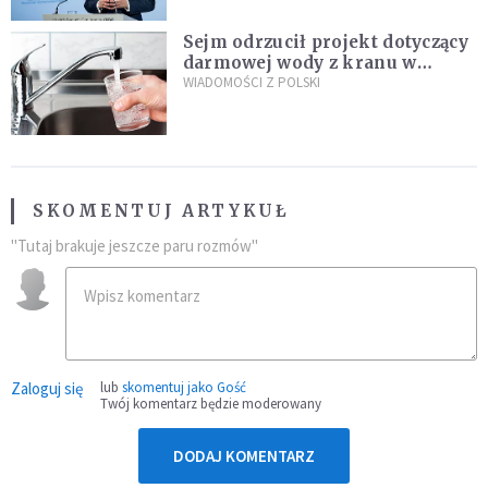
Sejm odrzucił projekt dotyczący
darmowej wody z kranu w
restauracjach
WIADOMOŚCI Z POLSKI
SKOMENTUJ ARTYKUŁ
"Tutaj brakuje jeszcze paru rozmów"
Zaloguj się
lub
skomentuj jako Gość
Twój komentarz będzie moderowany
DODAJ KOMENTARZ