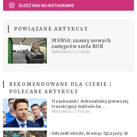
ŚLEDŹ NAS NA INSTAGRAMIE
POWIĄZANE ARTYKUŁY
MSWiA: znamy nowych
zastępców szefa BOR
WIADOMOŚCI Z POLSKI
REKOMENDOWANE DLA CIEBIE /
POLECANE ARTYKUŁY
Trzaskowski: dokonaliśmy pierwszej
transkrypcji małżeństw
jednopłciowych. “Tak jak
WIADOMOŚCI Z POLSKI
zapowiadałem, bez zwłoki,
natychmiast”
Odszedł młodo, broniąc Ojczyzny. W