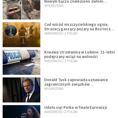
Nowym Sączu znaleziono zwłoki
mężczyzny z czasów potopu
WYDARZENIA
szwedzkiego
Cud wśród niszczycielskiego ognia.
Strażacy gaszący pożary na Roztoczu
opublikowali niezwykłe zdjęcie
WIADOMOŚCI Z POLSKI
Krwawa strzelanina w Lubinie. 21-letni
podejrzany wciąż na wolności
WIADOMOŚCI Z POLSKI
Donald Tusk zapowiada uznawanie
zagranicznych związków
jednopłciowych. "Państwo oblało ten
WYDARZENIA
test"
Udało się! Polka w finale Eurowizji
WIADOMOŚCI Z POLSKI