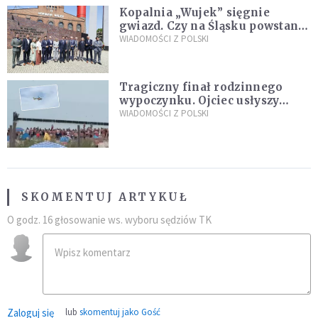
Kopalnia „Wujek” sięgnie
gwiazd. Czy na Śląsku powstanie
„Dolina Krzemowa”?
WIADOMOŚCI Z POLSKI
Tragiczny finał rodzinnego
wypoczynku. Ojciec usłyszy
zarzuty
WIADOMOŚCI Z POLSKI
SKOMENTUJ ARTYKUŁ
O godz. 16 głosowanie ws. wyboru sędziów TK
Zaloguj się
lub
skomentuj jako Gość