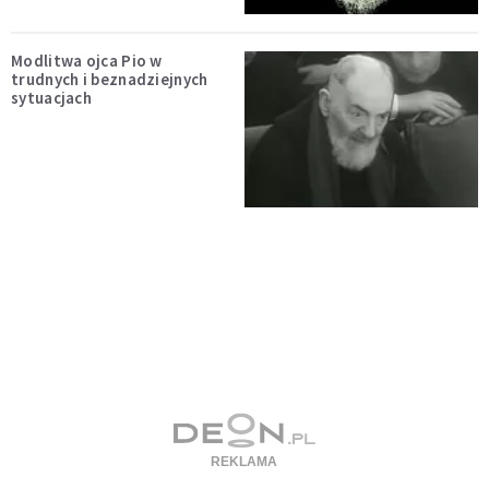
Modlitwa ojca Pio w
trudnych i beznadziejnych
sytuacjach