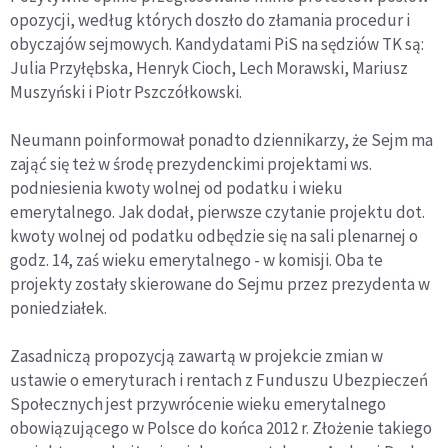
opozycji, według których doszło do złamania procedur i
obyczajów sejmowych. Kandydatami PiS na sędziów TK są:
Julia Przyłębska, Henryk Cioch, Lech Morawski, Mariusz
Muszyński i Piotr Pszczółkowski.
Neumann poinformował ponadto dziennikarzy, że Sejm ma
zająć się też w środę prezydenckimi projektami ws.
podniesienia kwoty wolnej od podatku i wieku
emerytalnego. Jak dodał, pierwsze czytanie projektu dot.
kwoty wolnej od podatku odbędzie się na sali plenarnej o
godz. 14, zaś wieku emerytalnego - w komisji. Oba te
projekty zostały skierowane do Sejmu przez prezydenta w
poniedziałek.
Zasadniczą propozycją zawartą w projekcie zmian w
ustawie o emeryturach i rentach z Funduszu Ubezpieczeń
Społecznych jest przywrócenie wieku emerytalnego
obowiązującego w Polsce do końca 2012 r. Złożenie takiego