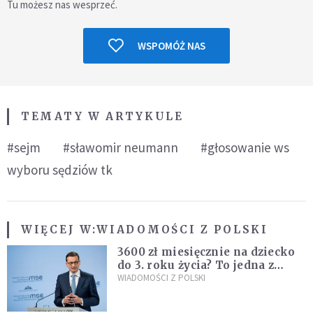
Tu możesz nas wesprzeć.
WSPOMÓŻ NAS
TEMATY W ARTYKULE
#sejm
#sławomir neumann
#głosowanie ws
wyboru sędziów tk
WIĘCEJ W:
WIADOMOŚCI Z POLSKI
3600 zł miesięcznie na dziecko
do 3. roku życia? To jedna z
propozycji programu "Rozwój
WIADOMOŚCI Z POLSKI
Plus"