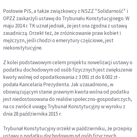
Posłowie PiS, a także związkowcy z NSZZ "Solidarność" i
OPZZ zaskarżyli ustawę do Trybunału Konstytucyjnego. W
maju 2014 r. TK uznał jednak, że jest ona zgodna z ustawą
zasadniczą. Orzekł też, że zróżnicowanie praw kobiet i
mężczyzn, jeśli chodzi o emerytury częściowe, jest
niekonstytucyjne.
Z kolei podstawowym celem projektu nowelizacji ustawy o
podatku dochodowym od osób fizycznych jest zwiększenie
kwoty wolnej od opodatkowania z 3 091 zł do 8 002 zł -
podała Kancelaria Prezydenta. Jak uzasadniono, w
obowiązującym stanie prawnym kwota wolna od podatku
jest niedostosowana do realiów społeczno-gospodarczych,
na co zwrócił uwagę Trybunał Konstytucyjny w wyroku z
dnia 28 października 2015 r.
Trybunał Konstytucyjny orzekł w październiku, że przepisy
ustawy o podatku dochodowym od osób fizycznych,