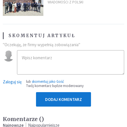
„Dolina Krzemowa”?
WIADOMOŚCI Z POLSKI
SKOMENTUJ ARTYKUŁ
"Oczekuję, że firmy wypełnią zobowiązania"
Zaloguj się
lub
skomentuj jako Gość
Twój komentarz będzie moderowany
DODAJ KOMENTARZ
Komentarze (
)
Najnowsze
Najpopularniejsze