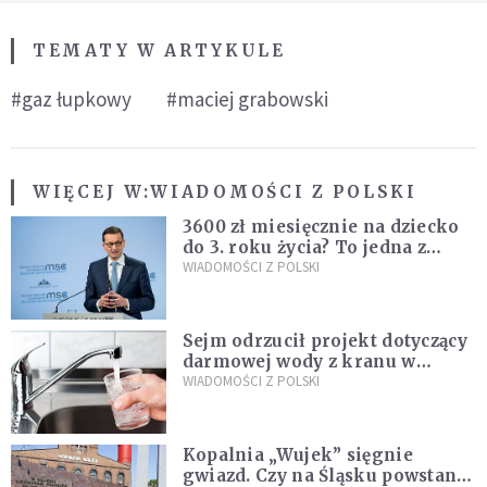
TEMATY W ARTYKULE
#gaz łupkowy
#maciej grabowski
WIĘCEJ W:
WIADOMOŚCI Z POLSKI
3600 zł miesięcznie na dziecko
do 3. roku życia? To jedna z
propozycji programu "Rozwój
WIADOMOŚCI Z POLSKI
Plus"
Sejm odrzucił projekt dotyczący
darmowej wody z kranu w
restauracjach
WIADOMOŚCI Z POLSKI
Kopalnia „Wujek” sięgnie
gwiazd. Czy na Śląsku powstanie