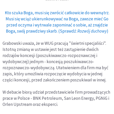
Kto szuka Boga, musi się zwrócić całkowicie do wewnątrz.
Musi się wciąż ukierunkowywać na Boga, zawsze mieć Go
przed oczyma i wytrwale zapominać o sobie, aż znajdzie
Boga, swój prawdziwy skarb. (Sprawdź:
Rozwój duchowy
)
Grabowski uważa, że w WUG pracują "świetni specjaliści".
Istotną zmianą w ustawie jest też zastąpienie dwóch
rodzajów koncesji (poszukiwawczo-rozpoznawczej i
wydobywczej) jednym - koncesją poszukiwawczo-
rozpoznawczo-wydobywczą. Ułatwieniem dla firm ma być
zapis, który umożliwia rozpoczęcie wydobycia w jednej
części koncesji, przed zakończeniem poszukiwań w innej.
W debacie biorą udział przedstawiciele firm prowadzących
prace w Polsce - BNK Petroleum, San Leon Energy, PGNiG i
Orlen Upstream oraz eksperci.