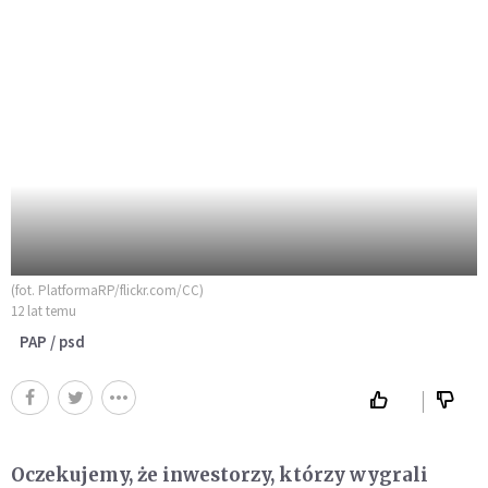
(fot. PlatformaRP/flickr.com/CC)
12 lat temu
PAP / psd
Oczekujemy, że inwestorzy, którzy wygrali