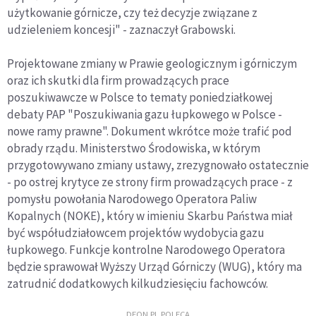
użytkowanie górnicze, czy też decyzje związane z
udzieleniem koncesji" - zaznaczył Grabowski.
Projektowane zmiany w Prawie geologicznym i górniczym
oraz ich skutki dla firm prowadzących prace
poszukiwawcze w Polsce to tematy poniedziałkowej
debaty PAP "Poszukiwania gazu łupkowego w Polsce -
nowe ramy prawne". Dokument wkrótce może trafić pod
obrady rządu. Ministerstwo Środowiska, w którym
przygotowywano zmiany ustawy, zrezygnowało ostatecznie
- po ostrej krytyce ze strony firm prowadzących prace - z
pomysłu powołania Narodowego Operatora Paliw
Kopalnych (NOKE), który w imieniu Skarbu Państwa miał
być współudziałowcem projektów wydobycia gazu
łupkowego. Funkcje kontrolne Narodowego Operatora
będzie sprawował Wyższy Urząd Górniczy (WUG), który ma
zatrudnić dodatkowych kilkudziesięciu fachowców.
DEON.PL POLECA