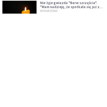
Nie żyje gwiazda "Barw szczęścia".
"Mam nadzieję, że spotkała się już z
Bogiem, którego tak bardzo kochała"
WYDARZENIA