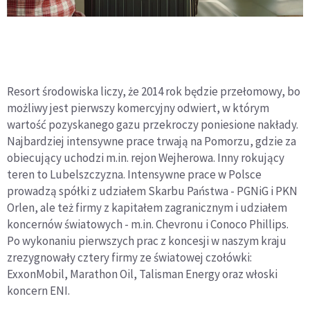
Resort środowiska liczy, że 2014 rok będzie przełomowy, bo
możliwy jest pierwszy komercyjny odwiert, w którym
wartość pozyskanego gazu przekroczy poniesione nakłady.
Najbardziej intensywne prace trwają na Pomorzu, gdzie za
obiecujący uchodzi m.in. rejon Wejherowa. Inny rokujący
teren to Lubelszczyzna. Intensywne prace w Polsce
prowadzą spółki z udziałem Skarbu Państwa - PGNiG i PKN
Orlen, ale też firmy z kapitałem zagranicznym i udziałem
koncernów światowych - m.in. Chevronu i Conoco Phillips.
Po wykonaniu pierwszych prac z koncesji w naszym kraju
zrezygnowały cztery firmy ze światowej czołówki:
ExxonMobil, Marathon Oil, Talisman Energy oraz włoski
koncern ENI.