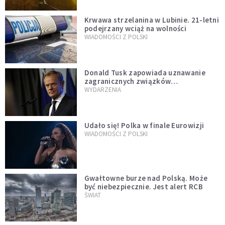
Krwawa strzelanina w Lubinie. 21-letni
podejrzany wciąż na wolności
WIADOMOŚCI Z POLSKI
Donald Tusk zapowiada uznawanie
zagranicznych związków
jednopłciowych. "Państwo oblało ten
WYDARZENIA
test"
Udało się! Polka w finale Eurowizji
WIADOMOŚCI Z POLSKI
Gwałtowne burze nad Polską. Może
być niebezpiecznie. Jest alert RCB
ŚWIAT