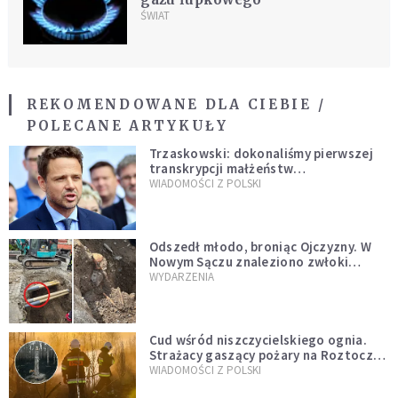
ŚWIAT
REKOMENDOWANE DLA CIEBIE /
POLECANE ARTYKUŁY
Trzaskowski: dokonaliśmy pierwszej
transkrypcji małżeństw
jednopłciowych. “Tak jak
WIADOMOŚCI Z POLSKI
zapowiadałem, bez zwłoki,
natychmiast”
Odszedł młodo, broniąc Ojczyzny. W
Nowym Sączu znaleziono zwłoki
mężczyzny z czasów potopu
WYDARZENIA
szwedzkiego
Cud wśród niszczycielskiego ognia.
Strażacy gaszący pożary na Roztoczu
opublikowali niezwykłe zdjęcie
WIADOMOŚCI Z POLSKI